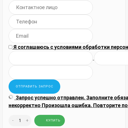
Я соглашаюсь с
условиями обработки
персон
Запрос успешно отправлен.
Заполните обяз
некорректно
Произошла ошибка. Повторите по
-
+
КУПИТЬ