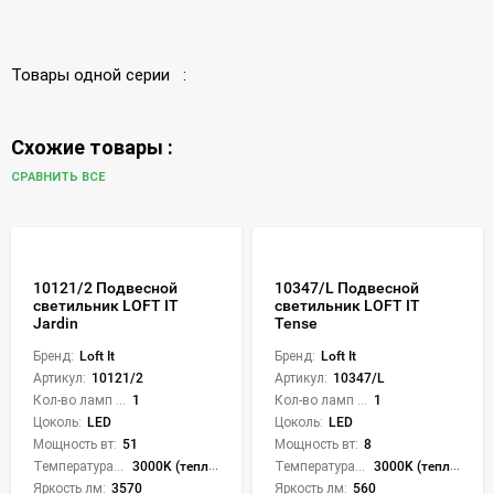
Товары одной серии :
Схожие товары :
СРАВНИТЬ ВСЕ
10121/2 Подвесной
10347/L Подвесной
светильник LOFT IT
светильник LOFT IT
Jardin
Tense
Бренд:
Loft It
Бренд:
Loft It
Артикул:
10121/2
Артикул:
10347/L
Кол-во ламп или LED:
1
Кол-во ламп или LED:
1
Цоколь:
LED
Цоколь:
LED
Мощность вт:
51
Мощность вт:
8
Температура света:
3000K (теплый)
Температура света:
3000K (теплый)
Яркость лм:
3570
Яркость лм:
560