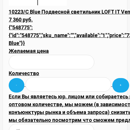
10223/C Blue Подвесной светильник LOFT IT Ven
7 360 руб.
{"548775":
{"id":"548775","sku_name":"","available":"1","price":
Blue"}}
Желаемая цена
Количество
Если Вы являетесь юр. лицом или собираетесь 
оптовом количестве, мы можем (в зависимост
конъюнктуры рынка и объема запроса) снизить
мы обязательно посмотрим что сможем пред