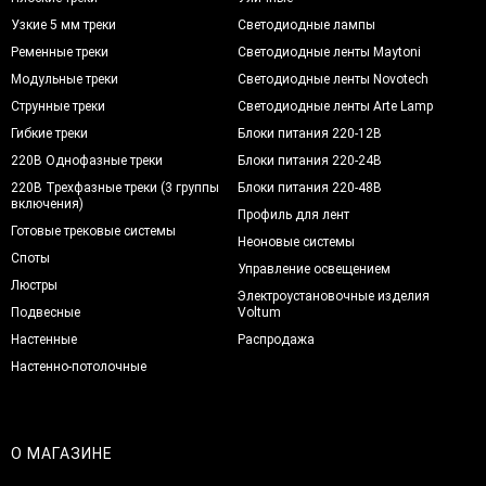
Узкие 5 мм треки
Светодиодные лампы
Ременные треки
Светодиодные ленты Maytoni
Модульные треки
Светодиодные ленты Novotech
Струнные треки
Светодиодные ленты Arte Lamp
Гибкие треки
Блоки питания 220-12В
220В Однофазные треки
Блоки питания 220-24В
220В Трехфазные треки (3 группы
Блоки питания 220-48В
включения)
Профиль для лент
Готовые трековые системы
Неоновые системы
Споты
Управление освещением
Люстры
Электроустановочные изделия
Подвесные
Voltum
Настенные
Распродажа
Настенно-потолочные
О МАГАЗИНЕ