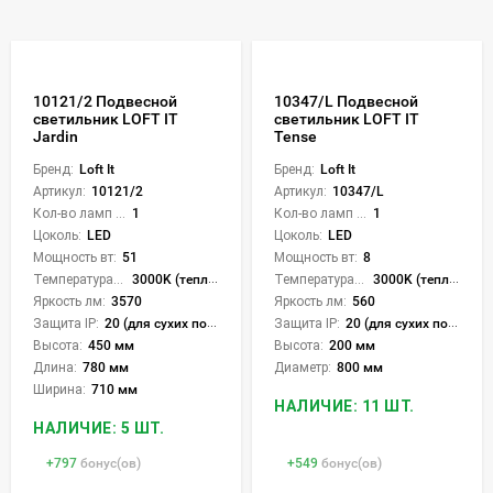
10121/2 Подвесной
10347/L Подвесной
светильник LOFT IT
светильник LOFT IT
Jardin
Tense
Бренд:
Loft It
Бренд:
Loft It
Артикул:
10121/2
Артикул:
10347/L
Кол-во ламп или LED:
1
Кол-во ламп или LED:
1
Цоколь:
LED
Цоколь:
LED
Мощность вт:
51
Мощность вт:
8
Температура света:
3000K (теплый)
Температура света:
3000K (теплый)
Яркость лм:
3570
Яркость лм:
560
Защита IP:
20 (для сухих пом.)
Защита IP:
20 (для сухих пом.)
Высота:
450 мм
Высота:
200 мм
Длина:
780 мм
Диаметр:
800 мм
Ширина:
710 мм
НАЛИЧИЕ: 11 ШТ.
НАЛИЧИЕ: 5 ШТ.
+
797
бонус(ов)
+
549
бонус(ов)