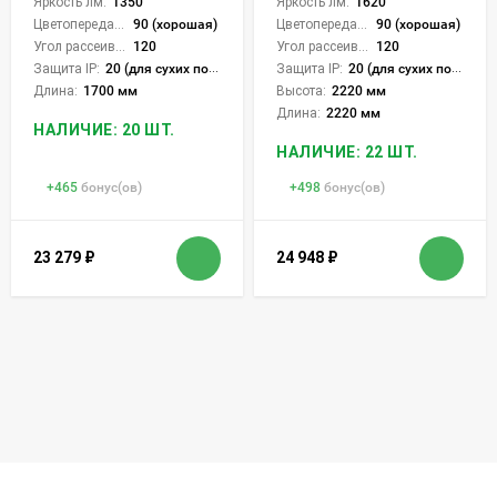
Яркость лм:
1350
Яркость лм:
1620
Цветопередача (CRI):
90 (хорошая)
Цветопередача (CRI):
90 (хорошая)
Угол рассеивания света °:
120
Угол рассеивания света °:
120
Защита IP:
20 (для сухих пом.)
Защита IP:
20 (для сухих пом.)
Длина:
1700 мм
Высота:
2220 мм
Длина:
2220 мм
НАЛИЧИЕ: 20 ШТ.
НАЛИЧИЕ: 22 ШТ.
+
465
бонус(ов)
+
498
бонус(ов)
23 279
₽
24 948
₽