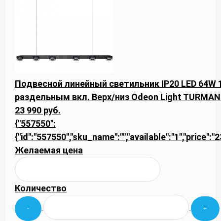
Подвесной линейный светильник IP20 LED 64W 
раздельным вкл. Верх/низ Odeon Light TURMAN
23 990 руб.
{"557550":
{"id":"557550","sku_name":"","available":"1","price":"
Желаемая цена
Количество