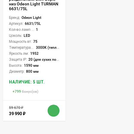
низ Odeon Light TURMAN
6631/75L
Бренд:
Odeon Light
Артикул:
6631/75L
Кол-во ламп или LED:
1
Цоколь:
LED
Мощность вт:
75
Температура света:
3000K (теплый)
Яркость лм:
1952
Защита IP:
20 (для сухих пом.)
Высота:
1590 мм
Диаметр:
800 мм
НАЛИЧИЕ: 5 ШТ.
+
799
бонус(ов)
59 670
₽
39 990
₽