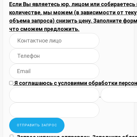
Если Вы являетесь юр. лицом или собираетесь
количестве, мы можем (в зависимости от тек
объема запроса) снизить цену. Заполните фор
что сможем предложить.
Я соглашаюсь с
условиями обработки
персон