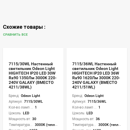
Схожие товары :
СРАВНИТЬ ВСЕ
7115/30WL Настенный
7115/36WL Настенный
светильник Odeon Light
светильник Odeon Light
HIGHTECH IP20 LED 30W
HIGHTECH IP20 LED 36W
Ra90 1350Лм 3000K 220-
Ra90 1620Лм 3000K 220-
240V GALAXY (ВМЕСТО
240V GALAXY (ВМЕСТО
4211/38WL)
4211/51WL)
Бренд:
Odeon Light
Бренд:
Odeon Light
Артикул:
7115/30WL
Артикул:
7115/36WL
Кол-во ламп или LED:
1
Кол-во ламп или LED:
1
Цоколь:
LED
Цоколь:
LED
Мощность вт:
30
Мощность вт:
36
Температура света:
3000K (теплый)
Температура света:
3000K (теплый)