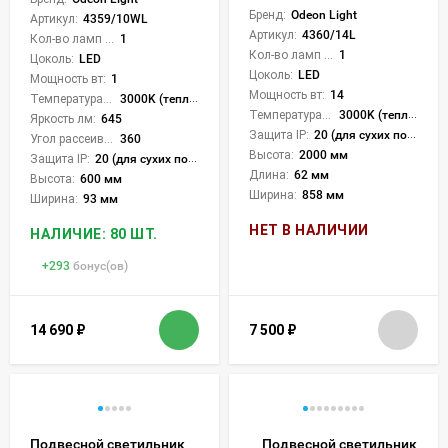
Бренд:
Odeon Light
Артикул:
4359/10WL
Артикул:
4360/14L
Кол-во ламп или LED:
1
Кол-во ламп или LED:
1
Цоколь:
LED
Цоколь:
LED
Мощность вт:
1
Мощность вт:
14
Температура света:
3000K (теплый)
Температура света:
3000K (теплый)
Яркость лм:
645
Защита IP:
20 (для сухих пом.)
Угол рассеивания света °:
360
Высота:
2000 мм
Защита IP:
20 (для сухих пом.)
Длина:
62 мм
Высота:
600 мм
Ширина:
858 мм
Ширина:
93 мм
НЕТ В НАЛИЧИИ
НАЛИЧИЕ: 80 ШТ.
+
293
бонус(ов)
14 690
₽
7 500
₽
Подвесной светильник
Подвесной светильник