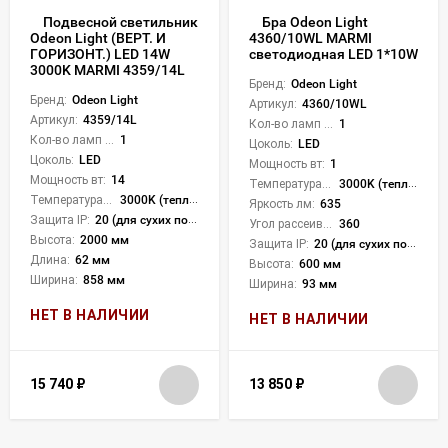
Подвесной светильник
Бра Odeon Light
Odeon Light (ВЕРТ. И
4360/10WL MARMI
ГОРИЗОНТ.) LED 14W
светодиодная LED 1*10W
3000K MARMI 4359/14L
Бренд:
Odeon Light
Бренд:
Odeon Light
Артикул:
4360/10WL
Артикул:
4359/14L
Кол-во ламп или LED:
1
Кол-во ламп или LED:
1
Цоколь:
LED
Цоколь:
LED
Мощность вт:
1
Мощность вт:
14
Температура света:
3000K (теплый)
Температура света:
3000K (теплый)
Яркость лм:
635
Защита IP:
20 (для сухих пом.)
Угол рассеивания света °:
360
Высота:
2000 мм
Защита IP:
20 (для сухих пом.)
Длина:
62 мм
Высота:
600 мм
Ширина:
858 мм
Ширина:
93 мм
НЕТ В НАЛИЧИИ
НЕТ В НАЛИЧИИ
15 740
₽
13 850
₽