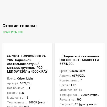
Схожие товары :
СРАВНИТЬ ВСЕ
6678/5L L-VISION ODL24
Подвесной светильник
205 Подвесной
ODEON LIGHT MARBELLA
светильник латунь/
6674/20L
металл/хрусталь IP20
Бренд:
Odeon Light
LED 5W 320Лм 4000K RAY
Артикул:
6674/20L
Бренд:
Odeon Light
Кол-во ламп или LED:
1
Артикул:
6678/5L
Цоколь:
LED
Кол-во ламп или LED:
1
Мощность вт:
15
Цоколь:
LED
Температура света:
3000K (теплый), 4000K (нейтральный), CCT механическое переключение
Мощность вт:
5
Яркость лм:
900
Температура света:
3000K (теплый)
Защита IP:
20 (для сухих пом.)