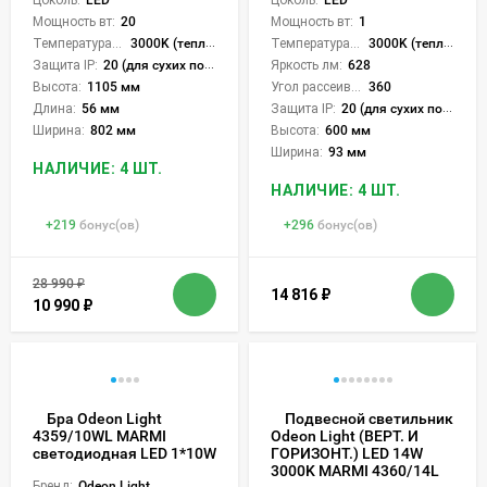
Цоколь:
LED
Мощность вт:
20
Мощность вт:
1
Температура света:
3000K (теплый)
Температура света:
3000K (теплый)
Защита IP:
20 (для сухих пом.)
Яркость лм:
628
Высота:
1105 мм
Угол рассеивания света °:
360
Длина:
56 мм
Защита IP:
20 (для сухих пом.)
Ширина:
802 мм
Высота:
600 мм
Ширина:
93 мм
НАЛИЧИЕ: 4 ШТ.
НАЛИЧИЕ: 4 ШТ.
+
219
бонус(ов)
+
296
бонус(ов)
28 990
₽
14 816
₽
10 990
₽
Бра Odeon Light
Подвесной светильник
4359/10WL MARMI
Odeon Light (ВЕРТ. И
светодиодная LED 1*10W
ГОРИЗОНТ.) LED 14W
3000K MARMI 4360/14L
Бренд:
Odeon Light