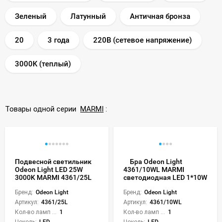
Зеленый
Латунный
Античная бронза
20
3 года
220В (сетевое напряжение)
3000K (теплый)
Товары одной серии
MARMI
:
Подвесной светильник
Бра Odeon Light
Odeon Light LED 25W
4361/10WL MARMI
3000K MARMI 4361/25L
светодиодная LED 1*10W
Бренд:
Odeon Light
Бренд:
Odeon Light
Артикул:
4361/25L
Артикул:
4361/10WL
Кол-во ламп или LED:
1
Кол-во ламп или LED:
1
Цоколь:
LED