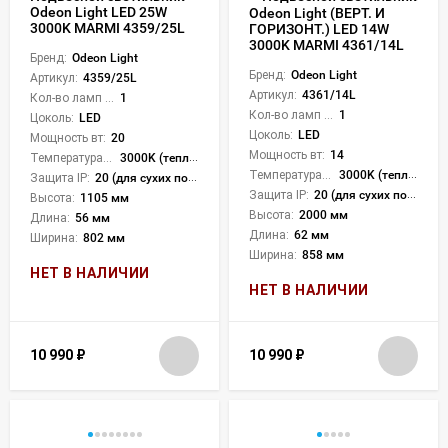
Odeon Light LED 25W
Odeon Light (ВЕРТ. И
3000K MARMI 4359/25L
ГОРИЗОНТ.) LED 14W
3000K MARMI 4361/14L
Бренд:
Odeon Light
Бренд:
Odeon Light
Артикул:
4359/25L
Артикул:
4361/14L
Кол-во ламп или LED:
1
Кол-во ламп или LED:
1
Цоколь:
LED
Цоколь:
LED
Мощность вт:
20
Мощность вт:
14
Температура света:
3000K (теплый)
Температура света:
3000K (теплый)
Защита IP:
20 (для сухих пом.)
Защита IP:
20 (для сухих пом.)
Высота:
1105 мм
Высота:
2000 мм
Длина:
56 мм
Длина:
62 мм
Ширина:
802 мм
Ширина:
858 мм
НЕТ В НАЛИЧИИ
НЕТ В НАЛИЧИИ
10 990
₽
10 990
₽