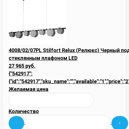
4008/02/07PL Stilfort Relux (Релюкс) Черный 
стеклянным плафоном LED
27 965 руб.
{"542917":
{"id":"542917","sku_name":"","available":"1","price":
Желаемая цена
Количество