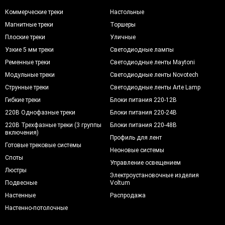
Коммерческие треки
Настольные
Магнитные треки
Торшеры
Плоские треки
Уличные
Узкие 5 мм треки
Светодиодные лампы
Ременные треки
Светодиодные ленты Maytoni
Модульные треки
Светодиодные ленты Novotech
Струнные треки
Светодиодные ленты Arte Lamp
Гибкие треки
Блоки питания 220-12В
220В Однофазные треки
Блоки питания 220-24В
220В Трехфазные треки (3 группы
Блоки питания 220-48В
включения)
Профиль для лент
Готовые трековые системы
Неоновые системы
Споты
Управление освещением
Люстры
Электроустановочные изделия
Подвесные
Voltum
Настенные
Распродажа
Настенно-потолочные