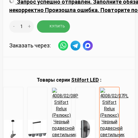
Запрос успешно отправлен.
Заполните обяз
некорректно
Произошла ошибка. Повторите по
-
+
КУПИТЬ
Заказать через:
Товары серии
Stilfort LED
: