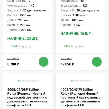
Мощность вт:
10
Мощность вт:
40
Угол рассеивания света °:
140
Угол рассеивания света °:
120
Защита IP:
20 (для сухих пом.)
Защита IP:
20 (для сухих пом.)
Высота:
1500 мм
Высота:
1500 мм
Длина:
200 мм
Длина:
1000 мм
Ширина:
200 мм
Ширина:
7 мм
Диаметр:
200 мм
НАЛИЧИЕ: 16 ШТ.
НАЛИЧИЕ: 20 ШТ.
+
174
бонус(ов)
+
357
бонус(ов)
14 500
₽
25 500
₽
8 700
₽
17 850
₽
4008/02/08P Stilfort
4008/02/01W Stilfort
Relux (Релюкс) Черный
Relux (Релюкс) Черный
подвесной светильник с
настенный светильник с
дымчатым стеклянным
дымчатым стеклянным
плафоном LED
плафоном LED