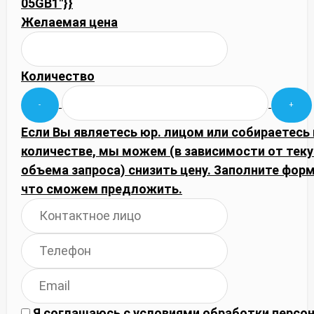
05GB1"}}
Желаемая цена
Количество
Если Вы являетесь юр. лицом или собираетесь
количестве, мы можем (в зависимости от тек
объема запроса) снизить цену. Заполните фор
что сможем предложить.
Я соглашаюсь с
условиями обработки
персон