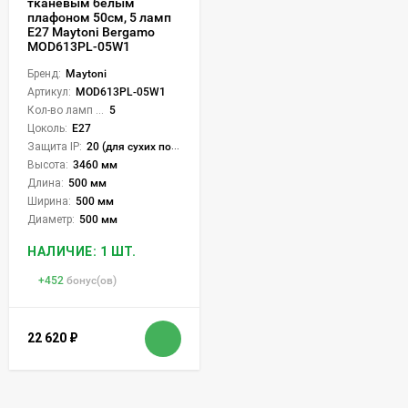
тканевым белым
плафоном 50см, 5 ламп
Е27 Maytoni Bergamo
MOD613PL-05W1
Бренд:
Maytoni
Артикул:
MOD613PL-05W1
Кол-во ламп или LED:
5
Цоколь:
E27
Защита IP:
20 (для сухих пом.)
Высота:
3460 мм
Длина:
500 мм
Ширина:
500 мм
Диаметр:
500 мм
НАЛИЧИЕ: 1 ШТ.
+
452
бонус(ов)
22 620
₽