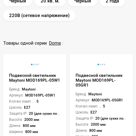
Черный
20 кв. м.
Черный
2 года
220В (сетевое напряжение)
Товары одной серии
Dome
:
Подвесной светильник
Подвесной светильник
Maytoni MOD169PL-05W1
Maytoni MOD169PL-
05GR1
Бренд:
Maytoni
Бренд:
Maytoni
Артикул:
MOD169PL-05W1
Артикул:
MOD169PL-05GR1
Кол-во ламп или LED:
5
Кол-во ламп или LED:
5
Цоколь:
E27
Цоколь:
E27
Защита IP:
20 (для сухих пом.)
Защита IP:
20 (для сухих пом.)
Высота:
2000 мм
Высота:
2000 мм
Длина:
800 мм
Длина:
800 мм
Ширина:
800 мм