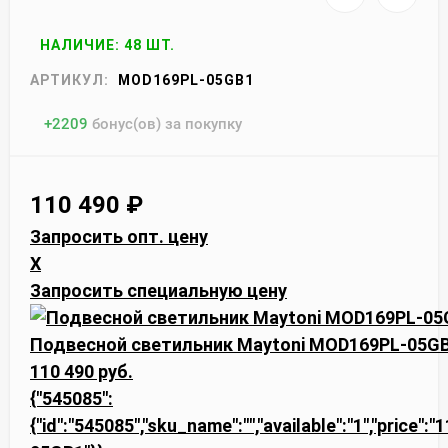
НАЛИЧИЕ: 48 ШТ.
АРТИКУЛ:
MOD169PL-05GB1
+
2209
бонус(ов) за покупку
110 490
₽
Запросить опт. цену
X
Запросить специальную цену
Подвесной светильник Maytoni MOD169PL-05G
110 490 руб.
{"545085":
{"id":"545085","sku_name":"","available":"1","price"