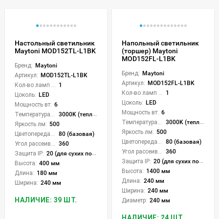
Настольный светильник
Напольный светильник
Maytoni MOD152TL-L1BK
(торшер) Maytoni
MOD152FL-L1BK
Бренд:
Maytoni
Бренд:
Maytoni
Артикул:
MOD152TL-L1BK
Артикул:
MOD152FL-L1BK
Кол-во ламп или LED:
1
Кол-во ламп или LED:
1
Цоколь:
LED
Цоколь:
LED
Мощность вт:
6
Мощность вт:
6
Температура света:
3000K (теплый)
Температура света:
3000K (теплый)
Яркость лм:
500
Яркость лм:
500
Цветопередача (CRI):
80 (базовая)
Цветопередача (CRI):
80 (базовая)
Угол рассеивания света °:
360
Угол рассеивания света °:
360
Защита IP:
20 (для сухих пом.)
Защита IP:
20 (для сухих пом.)
Высота:
400 мм
Высота:
1400 мм
Длина:
180 мм
Длина:
240 мм
Ширина:
240 мм
Ширина:
240 мм
НАЛИЧИЕ: 39 ШТ.
Диаметр:
240 мм
НАЛИЧИЕ: 24 ШТ.