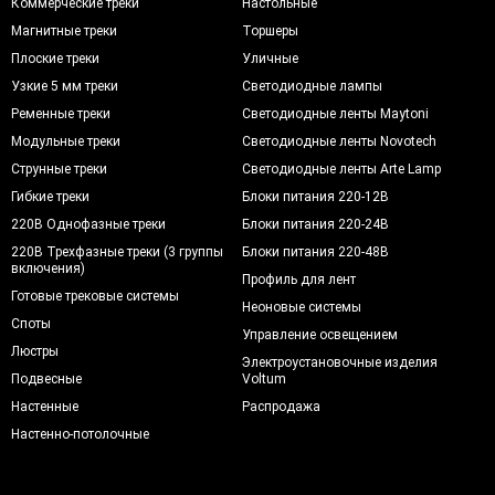
Коммерческие треки
Настольные
Магнитные треки
Торшеры
Плоские треки
Уличные
Узкие 5 мм треки
Светодиодные лампы
Ременные треки
Светодиодные ленты Maytoni
Модульные треки
Светодиодные ленты Novotech
Струнные треки
Светодиодные ленты Arte Lamp
Гибкие треки
Блоки питания 220-12В
220В Однофазные треки
Блоки питания 220-24В
220В Трехфазные треки (3 группы
Блоки питания 220-48В
включения)
Профиль для лент
Готовые трековые системы
Неоновые системы
Споты
Управление освещением
Люстры
Электроустановочные изделия
Подвесные
Voltum
Настенные
Распродажа
Настенно-потолочные