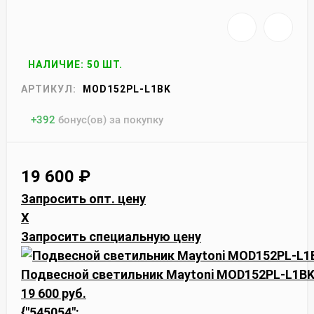
НАЛИЧИЕ: 50 ШТ.
АРТИКУЛ:
MOD152PL-L1BK
+
392
бонус(ов) за покупку
19 600
₽
Запросить опт. цену
X
Запросить специальную цену
Подвесной светильник Maytoni MOD152PL-L1B
19 600 руб.
{"545054":