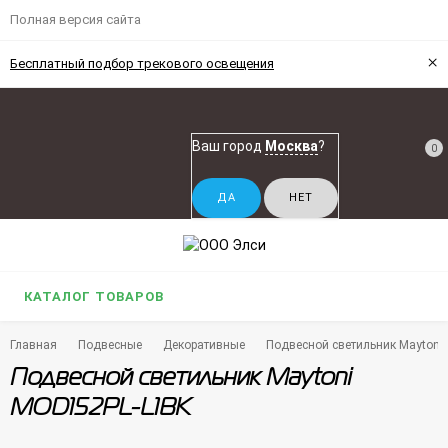
Полная версия сайта
×
Бесплатный подбор трекового освещения
Ваш город
Москва
?
0
КАТАЛОГ ТОВАРОВ
Главная
Подвесные
Декоративные
Подвесной светильник Maytoni
Подвесной светильник Maytoni
MOD152PL-L1BK