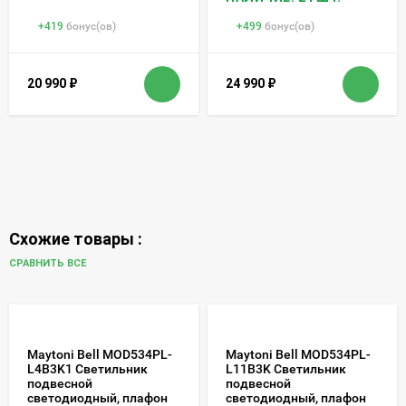
+
419
бонус(ов)
+
499
бонус(ов)
20 990
₽
24 990
₽
Схожие товары :
СРАВНИТЬ ВСЕ
Maytoni Bell MOD534PL-
Maytoni Bell MOD534PL-
L4B3K1 Светильник
L11B3K Светильник
подвесной
подвесной
светодиодный, плафон
светодиодный, плафон