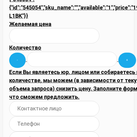
{"id":"545054","sku_name":"","available":"1","price"
L1BK"}}
Желаемая цена
Количество
Если Вы являетесь юр. лицом или собираетесь
количестве, мы можем (в зависимости от тек
объема запроса) снизить цену. Заполните фор
что сможем предложить.