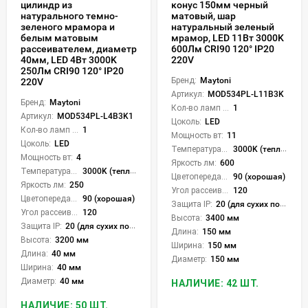
цилиндр из
конус 150мм черный
натурального темно-
матовый, шар
зеленого мрамора и
натуральный зеленый
белым матовым
мрамор, LED 11Вт 3000K
рассеивателем, диаметр
600Лм CRI90 120° IP20
40мм, LED 4Вт 3000K
220V
250Лм CRI90 120° IP20
Бренд:
Maytoni
220V
Артикул:
MOD534PL-L11B3K
Бренд:
Maytoni
Кол-во ламп или LED:
1
Артикул:
MOD534PL-L4B3K1
Цоколь:
LED
Кол-во ламп или LED:
1
Мощность вт:
11
Цоколь:
LED
Температура света:
3000K (теплый)
Мощность вт:
4
Яркость лм:
600
Температура света:
3000K (теплый)
Цветопередача (CRI):
90 (хорошая)
Яркость лм:
250
Угол рассеивания света °:
120
Цветопередача (CRI):
90 (хорошая)
Защита IP:
20 (для сухих пом.)
Угол рассеивания света °:
120
Высота:
3400 мм
Защита IP:
20 (для сухих пом.)
Длина:
150 мм
Высота:
3200 мм
Ширина:
150 мм
Длина:
40 мм
Диаметр:
150 мм
Ширина:
40 мм
Диаметр:
40 мм
НАЛИЧИЕ: 42 ШТ.
НАЛИЧИЕ: 50 ШТ.