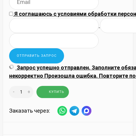
Я соглашаюсь с
условиями обработки
персон
Запрос успешно отправлен.
Заполните обяз
некорректно
Произошла ошибка. Повторите по
-
+
КУПИТЬ
Заказать через: