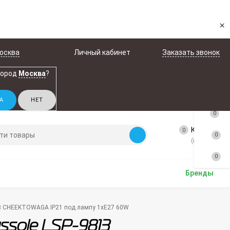
×
осква
Личный кабинет
Заказать звонок
город
Москва
?
0
Корзина
0
0
(пусто)
0
Бренды
13 CHEEKTOWAGA IP21 под лампу 1xE27 60W
ssole LSP-9813