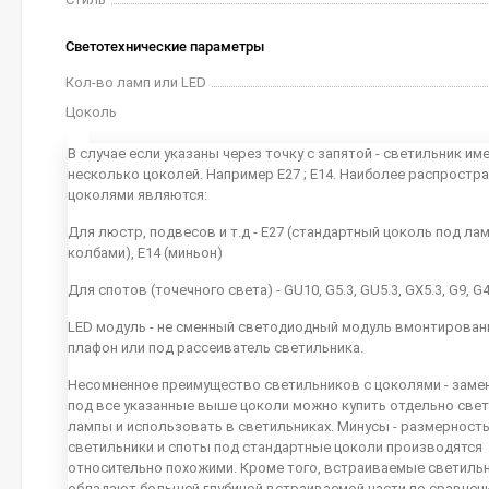
Светотехнические параметры
Кол-во ламп или LED
Цоколь
В случае если указаны через точку с запятой - светильник им
несколько цоколей. Например E27 ; E14. Наиболее распростр
цоколями являются:
Для люстр, подвесов и т.д - E27 (стандартный цоколь под ла
колбами), E14 (миньон)
Для спотов (точечного света) - GU10, G5.3, GU5.3, GX5.3, G9, G
LED модуль - не сменный светодиодный модуль вмонтирован
плафон или под рассеиватель светильника.
Несомненное преимущество светильников с цоколями - заме
под все указанные выше цоколи можно купить отдельно све
лампы и использовать в светильниках. Минусы - размерность
светильники и споты под стандартные цоколи производятся
относительно похожими. Кроме того, встраиваемые светиль
обладают большей глубиной встраиваемой части по сравнен