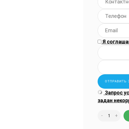
Я соглаша
Запрос у
задан некор
-
+