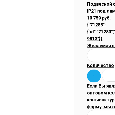
Подвесной 
IP21 под ла
10 759 руб.
{"71283":
{"id":"71283",
9813"}}
Желаемая ц
Количество
Если Вы явл
оптовом ко
конъюнктуры
форму, мы 