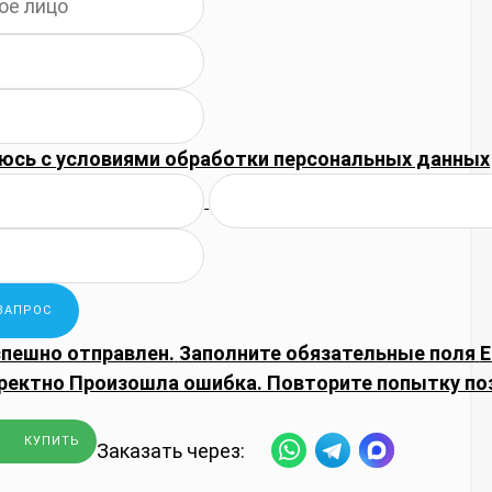
юсь с
условиями обработки
персональных данных
спешно отправлен.
Заполните обязательные поля
E
ректно
Произошла ошибка. Повторите попытку по
КУПИТЬ
Заказать через: