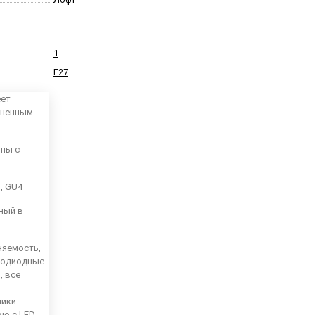
1
E27
еет
аненным
мпы с
4, GU4
ный в
няемость,
тодиодные
, все
ники
ию с LED