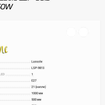
60W
Lussole
LSP-9813
LED
1
E27
21 (капли)
1000 мм
500 мм