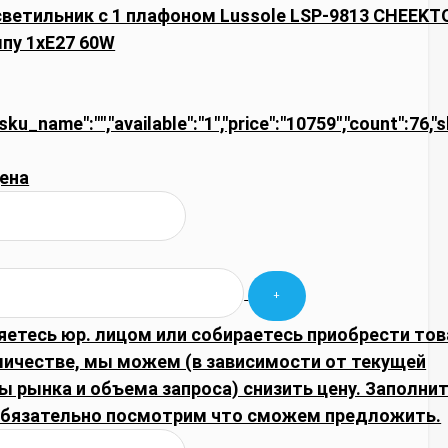
светильник с 1 плафоном Lussole LSP-9813 CHEEK
мпу 1xE27 60W
"sku_name":"","available":"1","price":"10759","count":76,"
ена
яетесь юр. лицом или собираетесь приобрести тов
личестве, мы можем (в зависимости от текущей
 рынка и объема запроса) снизить цену. Заполни
обязательно посмотрим что сможем предложить.