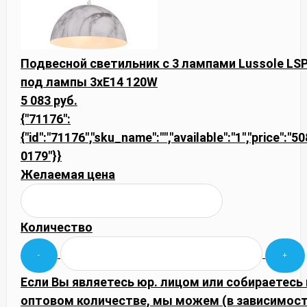
Подвесной светильник с 3 лампами Lussole LS
под лампы 3xE14 120W
5 083 руб.
{"71176":
{"id":"71176","sku_name":"","available":"1","price":"5
0179"}}
Желаемая цена
Количество
Если Вы являетесь юр. лицом или собираетесь 
оптовом количестве, мы можем (в зависимост