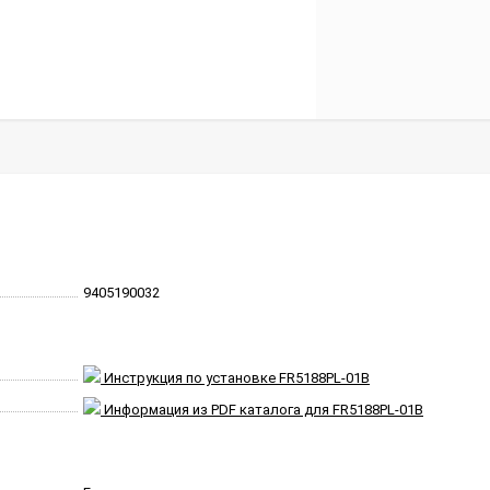
9405190032
Инструкция по установке FR5188PL-01B
Информация из PDF каталога для FR5188PL-01B