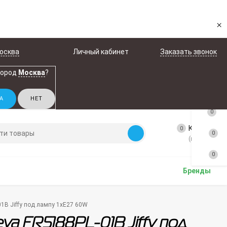
×
осква
Личный кабинет
Заказать звонок
город
Москва
?
0
Корзина
0
0
(пусто)
0
Бренды
1B Jiffy под лампу 1xE27 60W
ya FR5188PL-01B Jiffy под