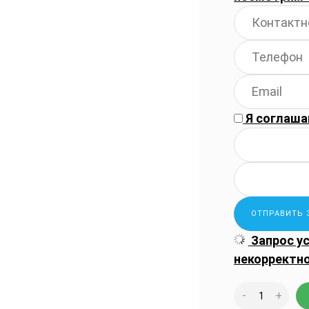
Я соглаша
Запрос у
некорректн
-
+