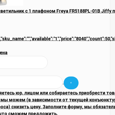
ветильник с 1 плафоном Freya FR5188PL-01B Jiffy 
","sku_name":"","available":"1","price":"8040","count":50,
ена
яетесь юр. лицом или собираетесь приобрести тов
 мы можем (в зависимости от текущей конъюнкту
оса) снизить цену. Заполните форму, мы обязател
что сможем предложить.