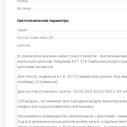
Бренд
Артикул
Светотехнические параметры
Серия
Кол-во ламп или LED
Цоколь
В случае если указаны через точку с запятой - светильник им
несколько цоколей. Например E27 ; E14. Наиболее распростр
цоколями являются:
Для люстр, подвесов и т.д - E27 (стандартный цоколь под ла
колбами), E14 (миньон)
Для спотов (точечного света) - GU10, G5.3, GU5.3, GX5.3, G9, G
LED модуль - не сменный светодиодный модуль вмонтирован
плафон или под рассеиватель светильника.
Несомненное преимущество светильников с цоколями - заме
под все указанные выше цоколи можно купить отдельно све
лампы и использовать в светильниках. Минусы - размерность