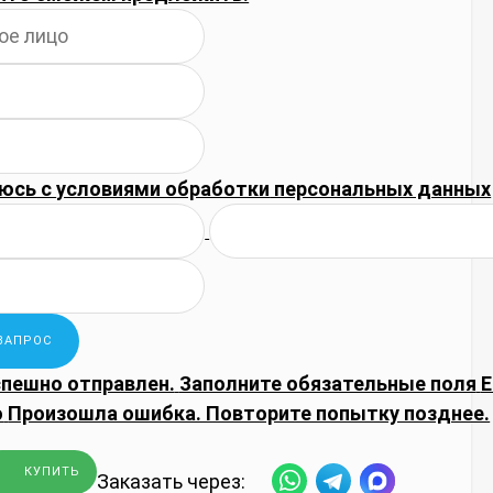
юсь с
условиями обработки
персональных данных
спешно отправлен.
Заполните обязательные поля
E
о
Произошла ошибка. Повторите попытку позднее.
КУПИТЬ
Заказать через: