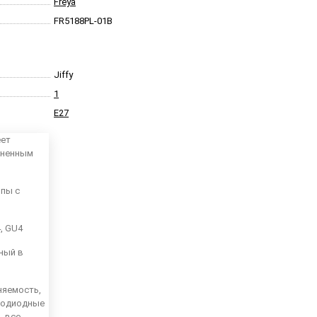
Freya
FR5188PL-01B
Jiffy
1
E27
еет
аненным
мпы с
4, GU4
ный в
няемость,
тодиодные
, все