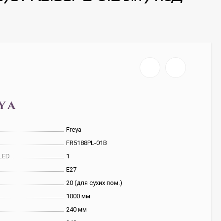
Freya
FR5188PL-01B
LED
1
E27
20 (для сухих пом.)
1000 мм
240 мм