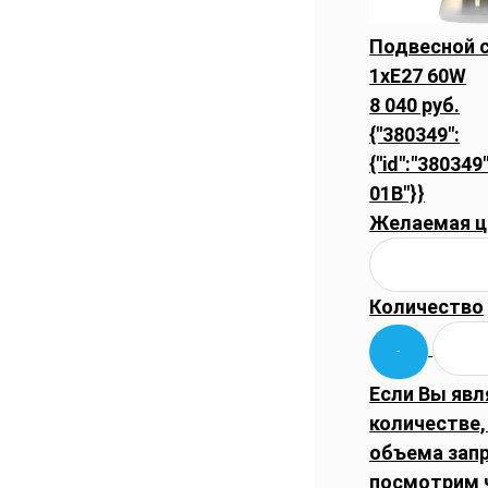
Подвесной с
1xE27 60W
8 040 руб.
{"380349":
{"id":"380349
01B"}}
Желаемая ц
Количество
Если Вы явл
количестве,
объема запр
посмотрим 