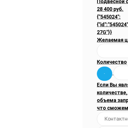
Подвесной с
28 400 руб.
{"545024":
{"id":"545024
27G"}}
Желаемая ц
Количество
Если Вы явл
количестве,
объема запр
что сможем