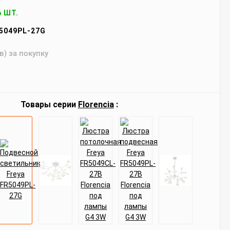
6 ШТ.
5049PL-27G
в) за покупку
Товары серии
Florencia
: