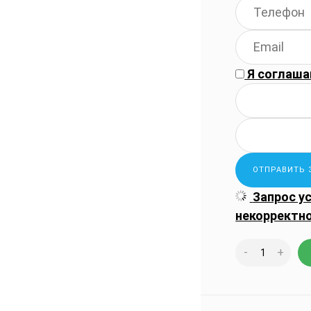
Я соглаша
Запрос у
некорректн
-
+