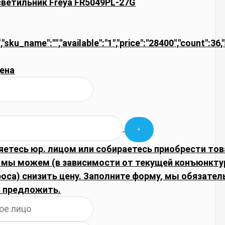
ветильник Freya FR5049PL-27G
","sku_name":"","available":"1","price":"28400","count":3
ена
яетесь юр. лицом или собираетесь приобрести тов
 мы можем (в зависимости от текущей конъюнкту
оса) снизить цену. Заполните форму, мы обязате
 предложить.