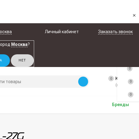
×
осква
Личный кабинет
Заказать звонок
город
Москва
?
0
Корзина
0
0
(пусто)
0
Бренды
L-27G