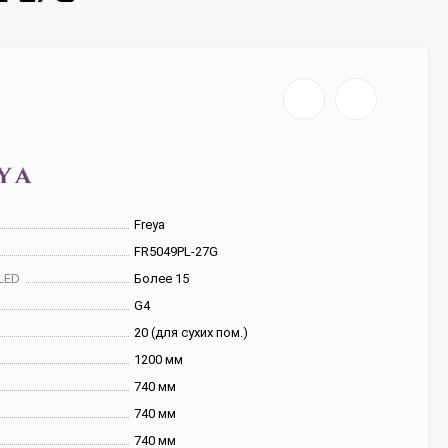
Freya
FR5049PL-27G
LED
Более 15
G4
20 (для сухих пом.)
1200 мм
740 мм
740 мм
740 мм