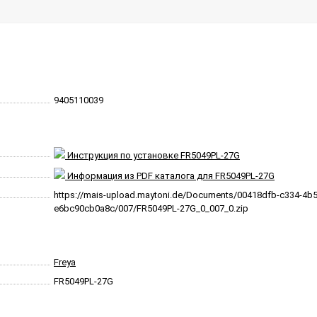
9405110039
Инструкция по установке FR5049PL-27G
Информация из PDF каталога для FR5049PL-27G
https://mais-upload.maytoni.de/Documents/00418dfb-c334-4b
e6bc90cb0a8c/007/FR5049PL-27G_0_007_0.zip
Freya
FR5049PL-27G