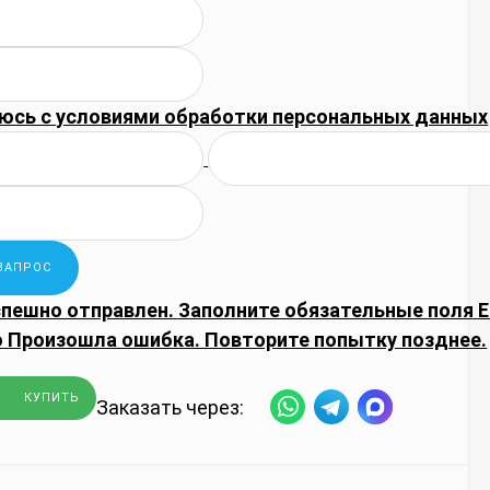
юсь с
условиями обработки
персональных данных
спешно отправлен.
Заполните обязательные поля
E
о
Произошла ошибка. Повторите попытку позднее.
КУПИТЬ
Заказать через: