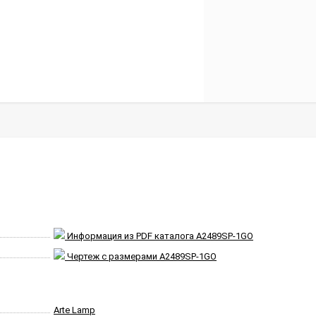
Информация из PDF каталога A2489SP-1GO
Чертеж с размерами A2489SP-1GO
Arte Lamp