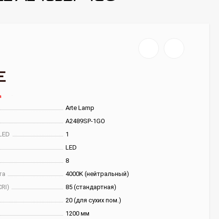
Arte Lamp
A2489SP-1GO
LED
1
LED
8
та
4000K (нейтральный)
RI)
85 (стандартная)
20 (для сухих пом.)
1200 мм