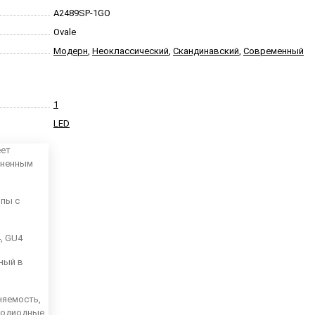
A2489SP-1GO
Ovale
Модерн
,
Неоклассический
,
Скандинавский
,
Современный
1
LED
еет
аненным
мпы с
4, GU4
ный в
няемость,
тодиодные