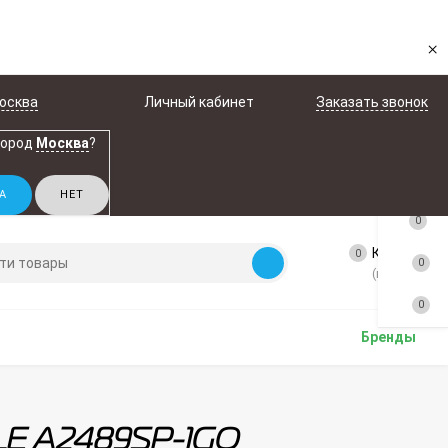
×
осква
Личный кабинет
Заказать звонок
город
Москва
?
0
Корзина
0
0
(пусто)
0
Бренды
ALE A2489SP-1GO