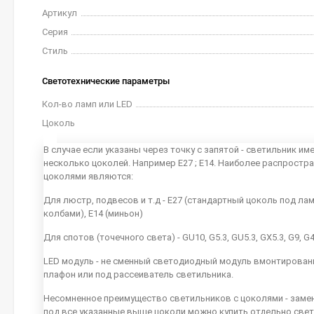
Артикул
Серия
Стиль
Светотехнические параметры
Кол-во ламп или LED
Цоколь
В случае если указаны через точку с запятой - светильник им
несколько цоколей. Например E27 ; E14. Наиболее распростр
цоколями являются:
Для люстр, подвесов и т.д - E27 (стандартный цоколь под ла
колбами), E14 (миньон)
Для спотов (точечного света) - GU10, G5.3, GU5.3, GX5.3, G9, G
LED модуль - не сменный светодиодный модуль вмонтирован
плафон или под рассеиватель светильника.
Несомненное преимущество светильников с цоколями - заме
под все указанные выше цоколи можно купить отдельно све