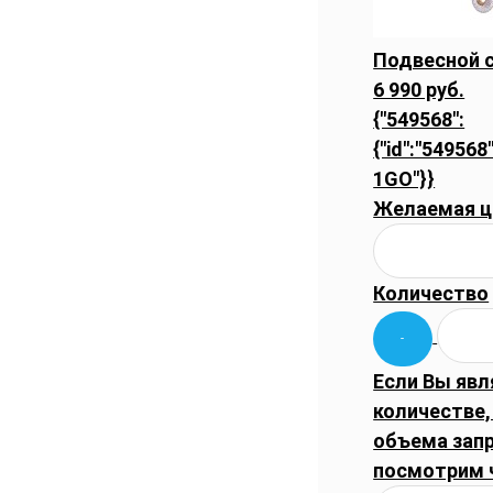
Подвесной с
6 990 руб.
{"549568":
{"id":"549568
1GO"}}
Желаемая ц
Количество
Если Вы явл
количестве,
объема запр
посмотрим 