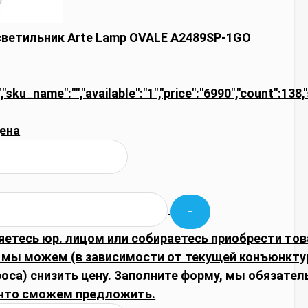
ветильник Arte Lamp OVALE A2489SP-1GO
","sku_name":"","available":"1","price":"6990","count":138
ена
яетесь юр. лицом или собираетесь приобрести тов
 мы можем (в зависимости от текущей конъюнкту
оса) снизить цену. Заполните форму, мы обязател
что сможем предложить.