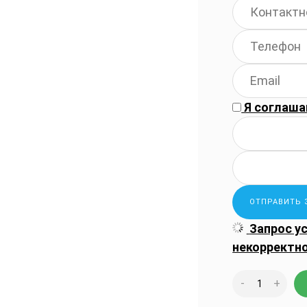
Я соглаша
Запрос у
некорректн
-
+