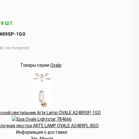
38 ШТ.
489SP-1GO
в) за покупку
Товары серии
Ovale
:
Информация о доставке
Эль-Монте