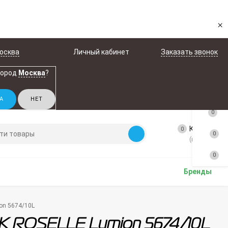
×
осква
Личный кабинет
Заказать звонок
город
Москва
?
0
Корзина
0
0
(пусто)
0
Бренды
on 5674/10L
К ROSELLE Lumion 5674/10L