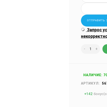
Запрос у
некорректн
-
+
НАЛИЧИЕ: 7
АРТИКУЛ:
56
+
142
бонус(о