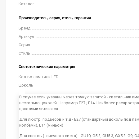
Каталог
Производитель, серия, стиль, гарантия
Бренд
Артикул
Серия
Стиль
Светотехнические параметры
Кол-во ламп или LED
Цоколь
В случае если указаны через точку с запятой - светильник им
несколько цоколей. Например E27 ; E14. Наиболее распростр
цоколями являются:
Для люстр, подвесов и т.д - E27 (стандартный цоколь под ла
колбами), E14 (миньон)
Для спотов (точечного света) - GU10, G5.3, GU5.3, GX5.3, G9, G