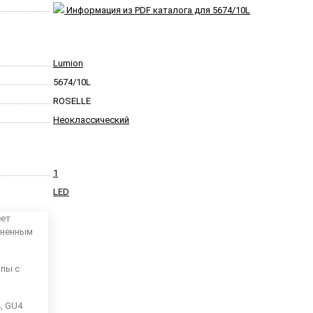
Информация из PDF каталога для 5674/10L
Lumion
5674/10L
ROSELLE
Неоклассический
1
LED
еет
аненным
мпы с
4, GU4