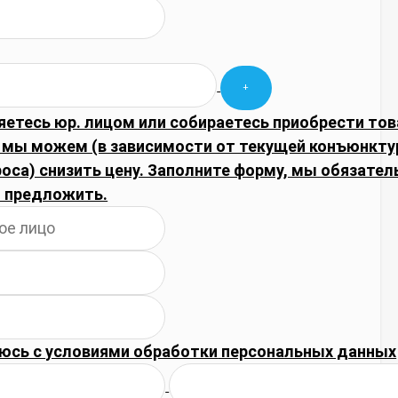
яетесь юр. лицом или собираетесь приобрести тов
 мы можем (в зависимости от текущей конъюнкту
оса) снизить цену. Заполните форму, мы обязате
 предложить.
юсь с
условиями обработки
персональных данных