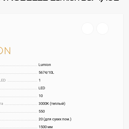
Lumion
5674/10L
LED
1
LED
10
та
3000K (теплый)
550
20 (для сухих пом.)
1500 мм