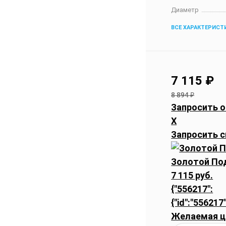
Диаметр
ВСЕ ХАРАКТЕРИСТ
7 115
₽
8 894
₽
Запросить о
X
Запросить с
Золотой Под
7 115 руб.
{"556217":
{"id":"556217"
Желаемая ц