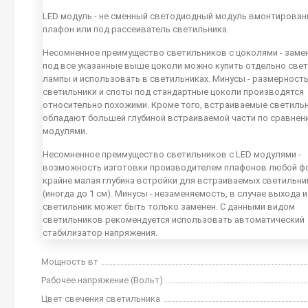
LED модуль - не сменный светодиодный модуль вмонтирован
плафон или под рассеиватель светильника.
Несомненное преимущество светильников с цоколями - заме
под все указанные выше цоколи можно купить отдельно све
лампы и использовать в светильниках. Минусы - размерность
светильники и споты под стандартные цоколи производятся
относительно похожими. Кроме того, встраиваемые светиль
обладают большей глубиной встраиваемой части по сравнен
модулями.
Несомненное преимущество светильников с LED модулями -
возможность изготовки производителем плафонов любой ф
крайне малая глубина встройки для встраиваемых светильн
(иногда до 1 см). Минусы - незаменяемость, в случае выхода 
светильник может быть только заменен. С данными видом
светильников рекомендуется использовать автоматический
стабилизатор напряжения.
Мощность вт
Рабочее напряжение (Вольт)
Цвет свечения светильника