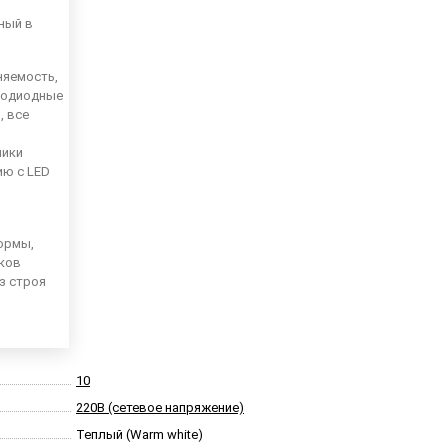
ный в
няемость,
тодиодные
, все
ники
ию с LED
ормы,
иков
из строя
10
220В (сетевое напряжение)
Теплый (Warm white)