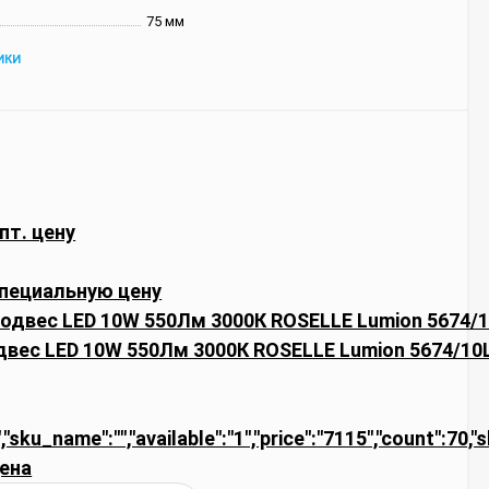
75 мм
ИКИ
пт. цену
пециальную цену
вес LED 10W 550Лм 3000К ROSELLE Lumion 5674/10
,"sku_name":"","available":"1","price":"7115","count":70,"
ена