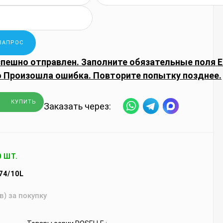
спешно отправлен.
Заполните обязательные поля
E
о
Произошла ошибка. Повторите попытку позднее.
КУПИТЬ
Заказать через:
0 ШТ.
74/10L
в) за покупку