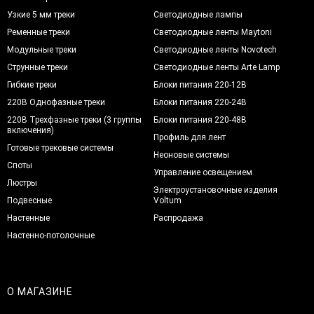
Узкие 5 мм треки
Светодиодные лампы
Ременные треки
Светодиодные ленты Maytoni
Модульные треки
Светодиодные ленты Novotech
Струнные треки
Светодиодные ленты Arte Lamp
Гибкие треки
Блоки питания 220-12В
220В Однофазные треки
Блоки питания 220-24В
220В Трехфазные треки (3 группы
Блоки питания 220-48В
включения)
Профиль для лент
Готовые трековые системы
Неоновые системы
Споты
Управление освещением
Люстры
Электроустановочные изделия
Подвесные
Voltum
Настенные
Распродажа
Настенно-потолочные
О МАГАЗИНЕ