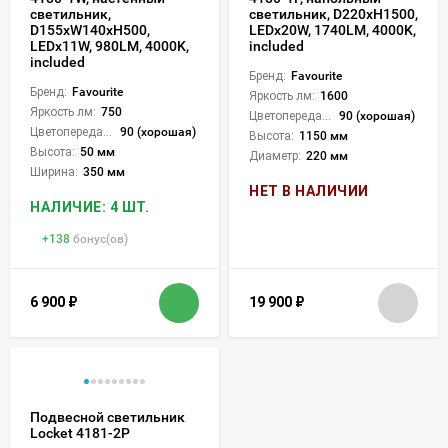
светильник,
светильник, D220xH1500,
D155xW140xH500,
LEDx20W, 1740LM, 4000K,
LEDx11W, 980LM, 4000K,
included
included
Бренд:
Favourite
Бренд:
Favourite
Яркость лм:
1600
Яркость лм:
750
Цветопередача (CRI):
90 (хорошая)
Цветопередача (CRI):
90 (хорошая)
Высота:
1150 мм
Высота:
50 мм
Диаметр:
220 мм
Ширина:
350 мм
НЕТ В НАЛИЧИИ
НАЛИЧИЕ: 4 ШТ.
+
138
бонус(ов)
6 900
₽
19 900
₽
Подвесной светильник
Locket 4181-2P