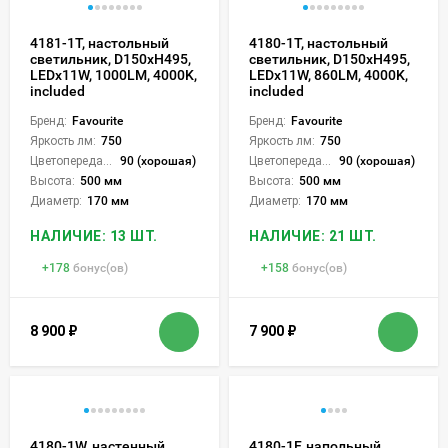
4181-1T, настольный
4180-1T, настольный
светильник, D150xH495,
светильник, D150xH495,
LEDx11W, 1000LM, 4000K,
LEDx11W, 860LM, 4000K,
included
included
Бренд:
Favourite
Бренд:
Favourite
Яркость лм:
750
Яркость лм:
750
Цветопередача (CRI):
90 (хорошая)
Цветопередача (CRI):
90 (хорошая)
Высота:
500 мм
Высота:
500 мм
Диаметр:
170 мм
Диаметр:
170 мм
НАЛИЧИЕ: 13 ШТ.
НАЛИЧИЕ: 21 ШТ.
+
178
бонус(ов)
+
158
бонус(ов)
8 900
₽
7 900
₽
4180-1W, настенный
4180-1F, напольный