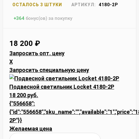
ОСТАЛОСЬ 3 ШТУКИ
АРТИКУЛ:
4180-2P
+
364
бонус(ов) за покупку
18 200
₽
Запросить опт. цену
X
Запросить специальную цену
Подвесной светильник Locket 4180-2P
18 200 руб.
{"556658":
{"id":"556658","sku_name":"","available":"1","price":"
2P"}}
Желаемая цена