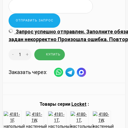
Запрос успешно отправлен.
Заполните обяз
задан некорректно
Произошла ошибка. Повтор
-
+
КУПИТЬ
Заказать через:
Товары серии
Locket
: