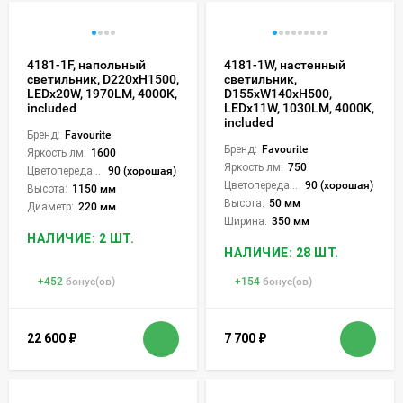
4181-1F, напольный
4181-1W, настенный
светильник, D220xH1500,
светильник,
LEDx20W, 1970LM, 4000K,
D155xW140xH500,
included
LEDx11W, 1030LM, 4000K,
included
Бренд:
Favourite
Бренд:
Favourite
Яркость лм:
1600
Яркость лм:
750
Цветопередача (CRI):
90 (хорошая)
Цветопередача (CRI):
90 (хорошая)
Высота:
1150 мм
Высота:
50 мм
Диаметр:
220 мм
Ширина:
350 мм
НАЛИЧИЕ: 2 ШТ.
НАЛИЧИЕ: 28 ШТ.
+
452
бонус(ов)
+
154
бонус(ов)
22 600
₽
7 700
₽