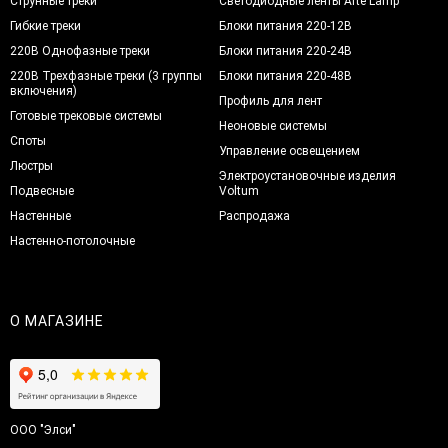
Струнные треки
Светодиодные ленты Arte Lamp
Гибкие треки
Блоки питания 220-12В
220В Однофазные треки
Блоки питания 220-24В
220В Трехфазные треки (3 группы
Блоки питания 220-48В
включения)
Профиль для лент
Готовые трековые системы
Неоновые системы
Споты
Управление освещением
Люстры
Электроустановочные изделия
Подвесные
Voltum
Настенные
Распродажа
Настенно-потолочные
О МАГАЗИНЕ
ООО "Элси"