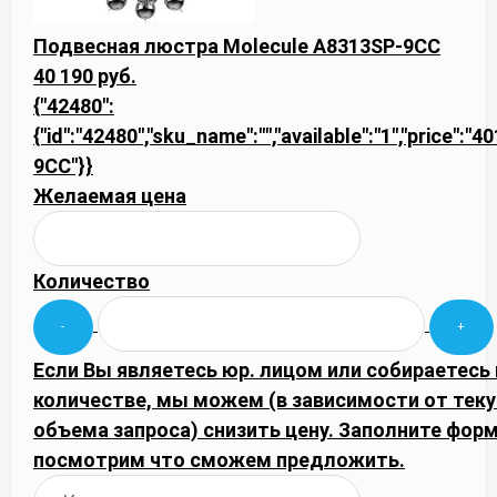
Подвесная люстра Molecule A8313SP-9CC
40 190 руб.
{"42480":
{"id":"42480","sku_name":"","available":"1","price":"
9CC"}}
Желаемая цена
Количество
Если Вы являетесь юр. лицом или собираетесь
количестве, мы можем (в зависимости от тек
объема запроса) снизить цену. Заполните фор
посмотрим что сможем предложить.