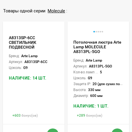
Товары одной серии
Molecule
:
A8313SP-6CC
Потолочная люстра Arte
СВЕТИЛЬНИК
Lamp MOLECULE
ПОДВЕСНОЙ
A8313PL-5GO
Бренд:
Arte Lamp
Бренд:
Arte Lamp
Артикул:
A8313SP-6CC
Артикул:
A8313PL-5GO
Цоколь:
G9
Кол-во ламп или LED:
5
НАЛИЧИЕ: 14 ШТ.
Цоколь:
G9
Защита IP:
20 (для сухих пом.)
Высота:
330 мм
Диаметр:
600 мм
НАЛИЧИЕ: 1 ШТ.
+
603
бонус(ов)
+
289
бонус(ов)