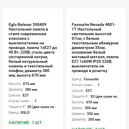
Eglo Belesar 390409
Favourite Nevada 4801-
Настольная лампа в
1T Настольный
стиле современная
светильник высотой
классика с
67см, с белым
выключателем на
текстильным абажуром
проводе, лампа 1xE27 до
диаметром 35см,
40 Вт, 220В, сталь цвета
основание белый
состаренной латуни,
матовый металл, лампа
белый натуральный
E27 1x60W IP20 220В,
камень и текстильный
выключатель на
плафон, диаметр 380
проводе в розетку
мм, высота 670 мм
Бренд:
Favourite
Высота:
670 мм
Кол-во ламп или LED:
1
Диаметр:
380 мм
Цоколь:
E27
Цоколь:
E27
Защита IP:
20 (для сухих пом.)
Кол-во ламп или LED:
1
Высота:
670 мм
Защита IP:
20 (для сухих пом.)
Длина:
350 мм
Бренд:
EGLO
Ширина:
350 мм
Диаметр:
350 мм
НАЛИЧИЕ: 1 ШТ.