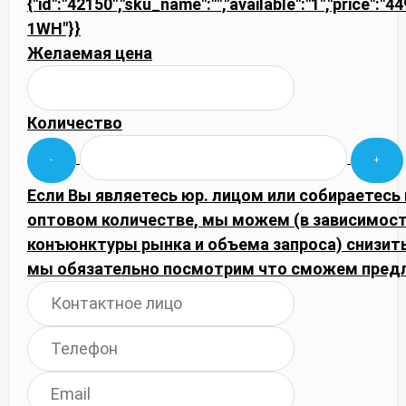
{"id":"42150","sku_name":"","available":"1","price":"4
1WH"}}
Желаемая цена
Количество
Если Вы являетесь юр. лицом или собираетесь 
оптовом количестве, мы можем (в зависимост
конъюнктуры рынка и объема запроса) снизить
мы обязательно посмотрим что сможем пред