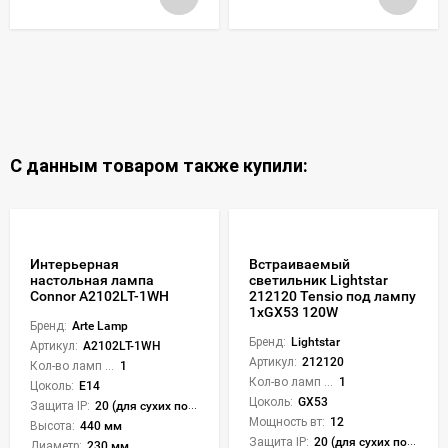
С данным товаром также купили:
Интерьерная
Встраиваемый
настольная лампа
светильник Lightstar
Connor A2102LT-1WH
212120 Tensio под лампу
1xGX53 120W
Бренд:
Arte Lamp
Бренд:
Lightstar
Артикул:
A2102LT-1WH
Артикул:
212120
Кол-во ламп или LED:
1
Кол-во ламп или LED:
1
Цоколь:
E14
Цоколь:
GX53
Защита IP:
20 (для сухих пом.)
Мощность вт:
12
Высота:
440 мм
Защита IP:
20 (для сухих пом.)
Диаметр:
230 мм