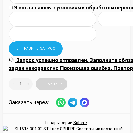
Я соглашаюсь с
условиями обработки
персон
Запрос успешно отправлен.
Заполните обяз
задан некорректно
Произошла ошибка. Повтор
-
+
КУПИТЬ
Заказать через:
Товары серии
Sphere
: