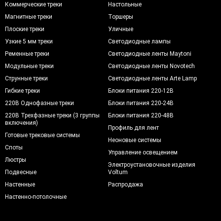
Коммерческие треки
Настольные
Магнитные треки
Торшеры
Плоские треки
Уличные
Узкие 5 мм треки
Светодиодные лампы
Ременные треки
Светодиодные ленты Maytoni
Модульные треки
Светодиодные ленты Novotech
Струнные треки
Светодиодные ленты Arte Lamp
Гибкие треки
Блоки питания 220-12В
220В Однофазные треки
Блоки питания 220-24В
220В Трехфазные треки (3 группы
Блоки питания 220-48В
включения)
Профиль для лент
Готовые трековые системы
Неоновые системы
Споты
Управление освещением
Люстры
Электроустановочные изделия
Подвесные
Voltum
Настенные
Распродажа
Настенно-потолочные