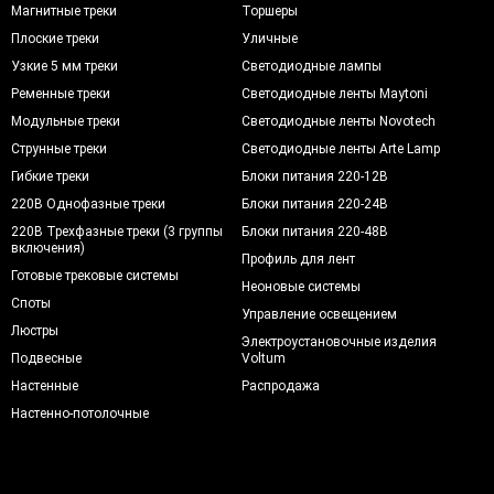
Магнитные треки
Торшеры
Плоские треки
Уличные
Узкие 5 мм треки
Светодиодные лампы
Ременные треки
Светодиодные ленты Maytoni
Модульные треки
Светодиодные ленты Novotech
Струнные треки
Светодиодные ленты Arte Lamp
Гибкие треки
Блоки питания 220-12В
220В Однофазные треки
Блоки питания 220-24В
220В Трехфазные треки (3 группы
Блоки питания 220-48В
включения)
Профиль для лент
Готовые трековые системы
Неоновые системы
Споты
Управление освещением
Люстры
Электроустановочные изделия
Подвесные
Voltum
Настенные
Распродажа
Настенно-потолочные