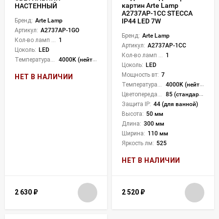
картин Arte Lamp
НАСТЕННЫЙ
A2737AP-1CC STECCA
Бренд:
Arte Lamp
IP44 LED 7W
Артикул:
A2737AP-1GO
Бренд:
Arte Lamp
Кол-во ламп или LED:
1
Артикул:
A2737AP-1CC
Цоколь:
LED
Кол-во ламп или LED:
1
Температура света:
4000K (нейтральный)
Цоколь:
LED
Мощность вт:
7
НЕТ В НАЛИЧИИ
Температура света:
4000K (нейтральный)
Цветопередача (CRI):
85 (стандартная)
Защита IP:
44 (для ванной)
Высота:
50 мм
Длина:
300 мм
Ширина:
110 мм
Яркость лм:
525
НЕТ В НАЛИЧИИ
2 630
₽
2 520
₽