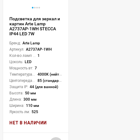
Подсветка для зеркал и
картин Arte Lamp
A2737AP-1WH STECCA
IP44 LED 7W
Бренд:
Arte Lamp
Артикул:
A2737AP-1WH
Кол-во ламп или LED:
1
Цоколь:
LED
Мощность вт:
7
Температура света:
4000K (нейтральный)
Цветопередача (CRI):
85 (стандартная)
Защита IP:
44 (для ванной)
Высота:
50 мм
Длина:
300 мм
Ширина:
110 мм
Яркость лм:
525
НЕТ В НАЛИЧИИ