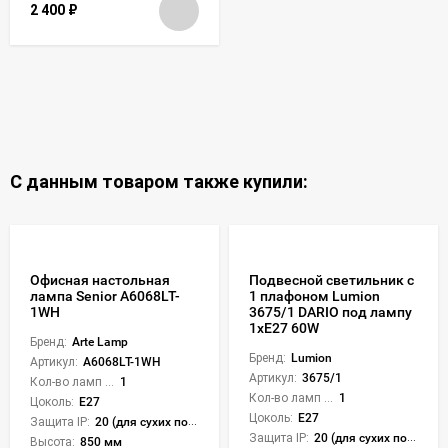
2 400
₽
С данным товаром также купили:
Офисная настольная
Подвесной светильник с
лампа Senior A6068LT-
1 плафоном Lumion
1WH
3675/1 DARIO под лампу
1xE27 60W
Бренд:
Arte Lamp
Бренд:
Lumion
Артикул:
A6068LT-1WH
Артикул:
3675/1
Кол-во ламп или LED:
1
Кол-во ламп или LED:
1
Цоколь:
E27
Цоколь:
E27
Защита IP:
20 (для сухих пом.)
Защита IP:
20 (для сухих пом.)
Высота:
850 мм