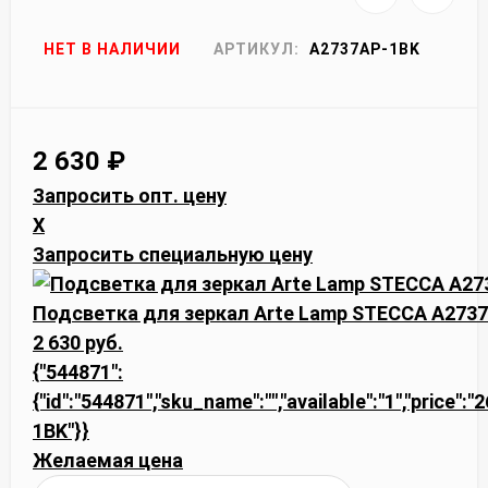
НЕТ В НАЛИЧИИ
АРТИКУЛ:
A2737AP-1BK
2 630
₽
Запросить опт. цену
X
Запросить специальную цену
Подсветка для зеркал Arte Lamp STECCA A273
2 630 руб.
{"544871":
{"id":"544871","sku_name":"","available":"1","price":
1BK"}}
Желаемая цена