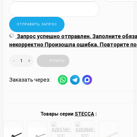
Запрос успешно отправлен.
Заполните обяз
некорректно
Произошла ошибка. Повторите по
-
+
КУПИТЬ
Заказать через:
Товары серии
STECCA
: