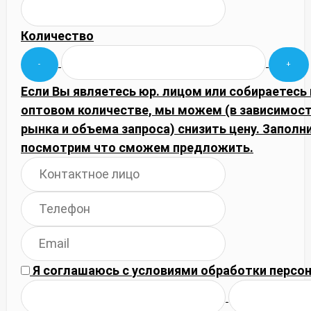
Количество
Если Вы являетесь юр. лицом или собираетесь 
оптовом количестве, мы можем (в зависимос
рынка и объема запроса) снизить цену. Запол
посмотрим что сможем предложить.
Я соглашаюсь с
условиями обработки
персон