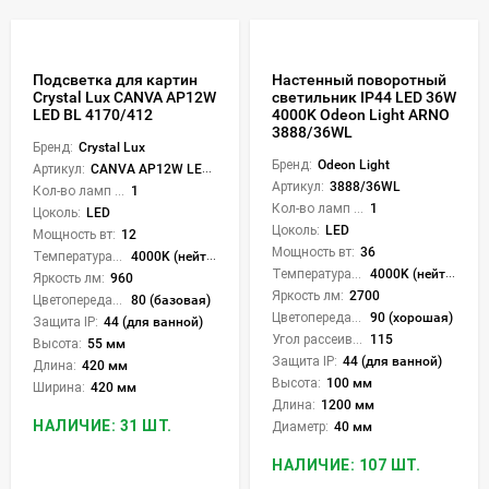
Подсветка для картин
Настенный поворотный
Crystal Lux CANVA AP12W
светильник IP44 LED 36W
LED BL 4170/412
4000K Odeon Light ARNO
3888/36WL
Бренд:
Crystal Lux
Бренд:
Odeon Light
Артикул:
CANVA AP12W LED BL
Артикул:
3888/36WL
Кол-во ламп или LED:
1
Кол-во ламп или LED:
1
Цоколь:
LED
Цоколь:
LED
Мощность вт:
12
Мощность вт:
36
Температура света:
4000K (нейтральный)
Температура света:
4000K (нейтральный)
Яркость лм:
960
Яркость лм:
2700
Цветопередача (CRI):
80 (базовая)
Цветопередача (CRI):
90 (хорошая)
Защита IP:
44 (для ванной)
Угол рассеивания света °:
115
Высота:
55 мм
Защита IP:
44 (для ванной)
Длина:
420 мм
Высота:
100 мм
Ширина:
420 мм
Длина:
1200 мм
НАЛИЧИЕ: 31 ШТ.
Диаметр:
40 мм
НАЛИЧИЕ: 107 ШТ.