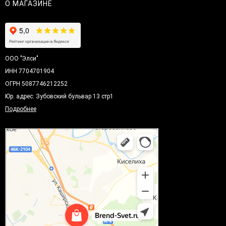
О МАГАЗИНЕ
ООО "Элси"
ИНН 7704701904
ОГРН 5087746212252
Юр. адрес: Зубовский бульвар 13 стр1
Подробнее