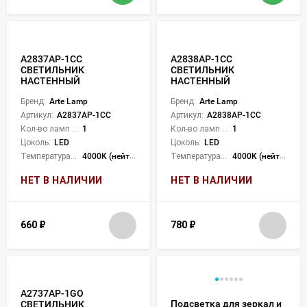
A2837AP-1CC
A2838AP-1CC
СВЕТИЛЬНИК
СВЕТИЛЬНИК
НАСТЕННЫЙ
НАСТЕННЫЙ
Бренд:
Arte Lamp
Бренд:
Arte Lamp
Артикул:
A2837AP-1CC
Артикул:
A2838AP-1CC
Кол-во ламп или LED:
1
Кол-во ламп или LED:
1
Цоколь:
LED
Цоколь:
LED
Температура света:
4000K (нейтральный)
Температура света:
4000K (нейтральный)
НЕТ В НАЛИЧИИ
НЕТ В НАЛИЧИИ
660
₽
780
₽
A2737AP-1GO
Подсветка для зеркал и
СВЕТИЛЬНИК