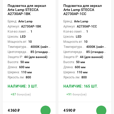
Подсветка для зеркал
Подсветка для зеркал
Arte Lamp STECCA
Arte Lamp STECCA
A2730AP-1BK
A2730AP-1CC
Бренд:
Arte Lamp
Бренд:
Arte Lamp
Артикул:
A2730AP-1BK
Артикул:
A2730AP-1CC
Кол-во ламп или LED:
1
Кол-во ламп или LED:
1
Цоколь:
LED
Цоколь:
LED
Мощность вт:
10
Мощность вт:
10
Температура света:
4000K (нейтральный)
Температура света:
4000K (нейтральный)
Цветопередача (CRI):
85 (стандартная)
Цветопередача (CRI):
85 (стандартная)
Защита IP:
44 (для ванной)
Защита IP:
44 (для ванной)
Высота:
50 мм
Высота:
50 мм
Длина:
600 мм
Длина:
600 мм
Ширина:
110 мм
Ширина:
110 мм
Яркость лм:
800
Яркость лм:
800
НАЛИЧИЕ: 3 ШТ.
НАЛИЧИЕ: 165 ШТ.
+
87
бонус(ов)
+
91
бонус(ов)
4 360
₽
4 590
₽