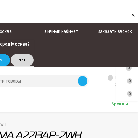
×
осква
Личный кабинет
Заказать звонок
город
Москва
?
0
Корзина
0
0
(пусто)
0
Бренды
-2WH
YRMA A2213AP-2WH