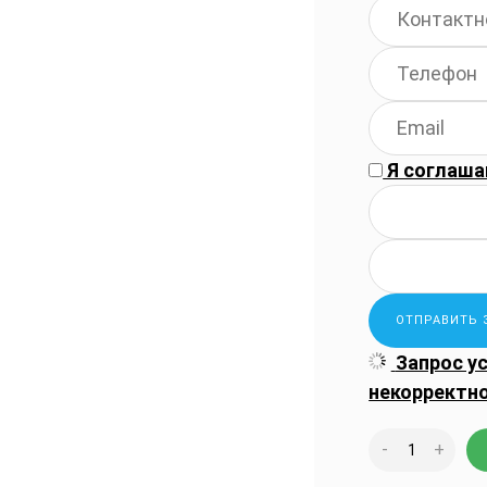
Я соглаша
Запрос у
некорректн
-
+