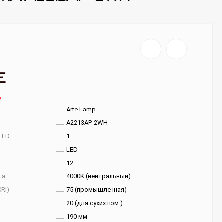
Arte Lamp
A2213AP-2WH
LED
1
LED
12
та
4000K (нейтральный)
RI)
75 (промышленная)
20 (для сухих пом.)
190 мм