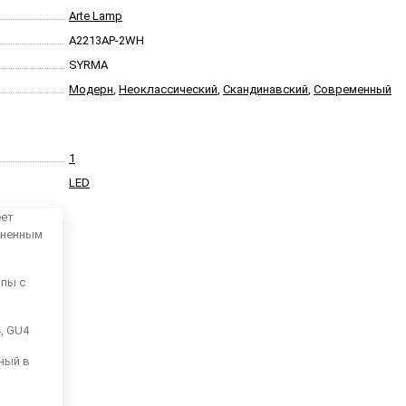
Arte Lamp
A2213AP-2WH
SYRMA
Модерн
,
Неоклассический
,
Скандинавский
,
Современный
1
LED
еет
аненным
мпы с
4, GU4
ный в