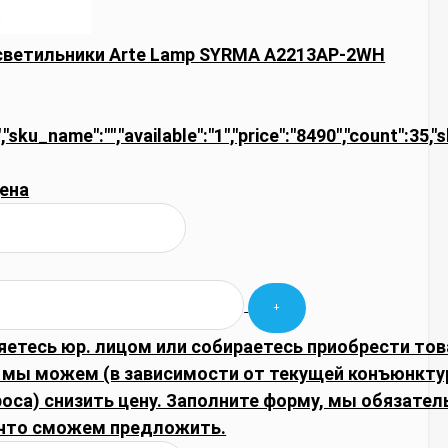
светильники Arte Lamp SYRMA A2213AP-2WH
","sku_name":"","available":"1","price":"8490","count":35,
ена
яетесь юр. лицом или собираетесь приобрести тов
 мы можем (в зависимости от текущей конъюнкту
оса) снизить цену. Заполните форму, мы обязател
что сможем предложить.