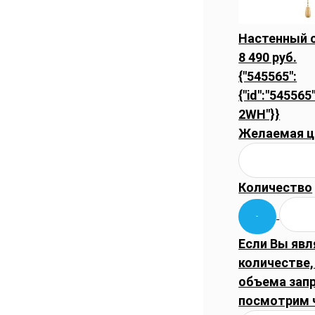
Настенный 
8 490 руб.
{"545565":
{"id":"545565
2WH"}}
Желаемая ц
Количество
Если Вы явл
количестве,
объема запр
посмотрим 