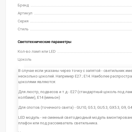
Бренд
Артикул
Серия
Стиль
Светотехнические параметры
Кол-во ламп или LED
Цоколь
В случае если указаны через точку с запятой - светильник им
несколько цоколей. Например E27 ; E14. Наиболее распростр
цоколями являются:
Для люстр, подвесов и т.д - E27 (стандартный цоколь под ла
колбами), E14 (миньон)
Для спотов (точечного света) - GU10, G5.3, GU5.3, GX5.3, G9, G
LED модуль - не сменный светодиодный модуль вмонтирован
плафон или под рассеиватель светильника.