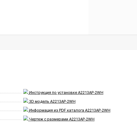
Инструкция по установке A2213AP-2WH
3D модель A2213AP-2WH
Информация из PDF каталога A2213AP-2WH
Чертеж с размерами A2213AP-2WH