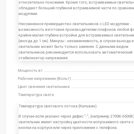
относительно похожими. Кроме того, встраиваемые светиль
обладают большей глубиной встраиваемой части по сравнен
модулями.
Несомненное преимущество светильников с LED модулями -
возможность изготовки производителем плафонов любой ф
крайне малая глубина встройки для встраиваемых светильн
(иногда до 1 см). Минусы - незаменяемость, в случае выхода 
светильник может быть только заменен. С данными видом
светильников рекомендуется использовать автоматический
стабилизатор напряжения.
Мощность вт
Рабочее напряжение (Вольт)
Цвет свечения светильника
Температура света
Температура светового потока (Кельвин).
В случае если указано через дефис "-", (например 2700К-6500К
светильник имеет настройку цветности испускаемого света с 
кнопки на корпусе или через приложение с телефона.