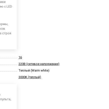
ники
ию с LED
ормы,
иков
из строя
16
220В (сетевое напряжение)
Теплый (Warm white)
3000K (теплый)
)
пульта,