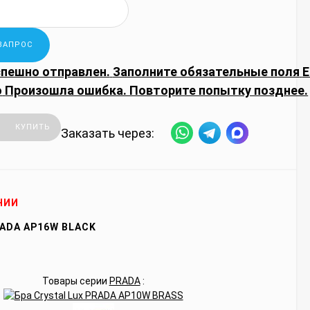
спешно отправлен.
Заполните обязательные поля
E
о
Произошла ошибка. Повторите попытку позднее.
КУПИТЬ
Заказать через:
ЧИИ
ADA AP16W BLACK
Товары серии
PRADA
: