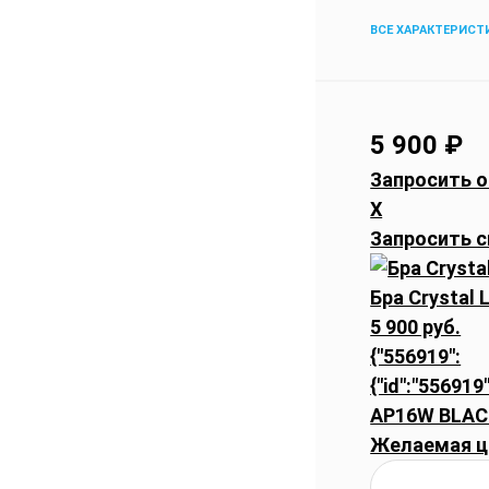
ВСЕ ХАРАКТЕРИСТ
5 900
₽
Запросить о
X
Запросить с
Бра Crystal
5 900 руб.
{"556919":
{"id":"556919
AP16W BLAC
Желаемая ц