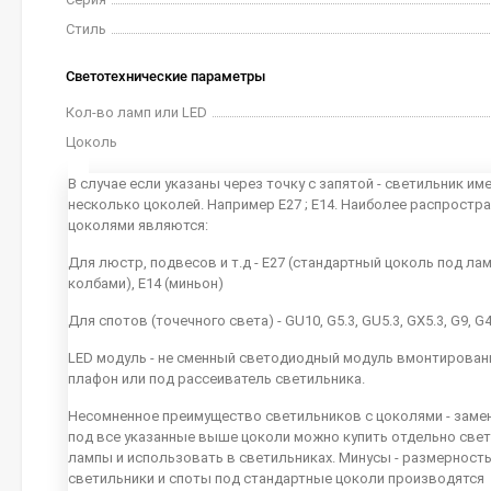
Стиль
Светотехнические параметры
Кол-во ламп или LED
Цоколь
В случае если указаны через точку с запятой - светильник им
несколько цоколей. Например E27 ; E14. Наиболее распростр
цоколями являются:
Для люстр, подвесов и т.д - E27 (стандартный цоколь под ла
колбами), E14 (миньон)
Для спотов (точечного света) - GU10, G5.3, GU5.3, GX5.3, G9, G
LED модуль - не сменный светодиодный модуль вмонтирован
плафон или под рассеиватель светильника.
Несомненное преимущество светильников с цоколями - заме
под все указанные выше цоколи можно купить отдельно све
лампы и использовать в светильниках. Минусы - размерность
светильники и споты под стандартные цоколи производятся