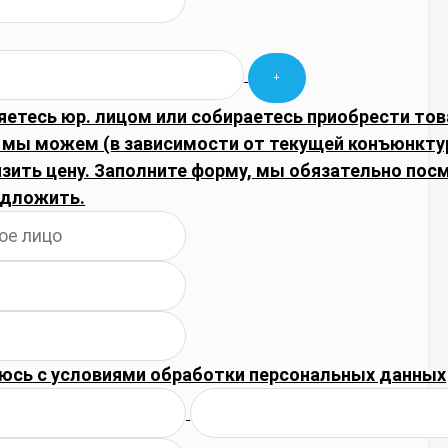
яетесь юр. лицом или собираетесь приобрести тов
, мы можем (в зависимости от текущей конъюнкту
изить цену. Заполните форму, мы обязательно пос
дложить.
юсь с
условиями обработки
персональных данных