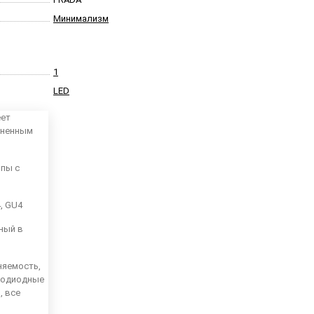
Минимализм
1
LED
еет
аненным
мпы с
4, GU4
ный в
няемость,
тодиодные
, все