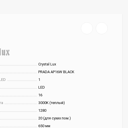
Crystal Lux
PRADA AP16W BLACK
LED
1
LED
16
та
3000K (теплый)
1280
20 (для сухих пом.)
650 мм