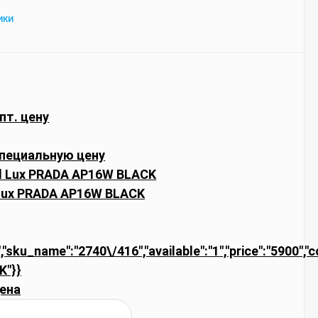
ИКИ
пт. цену
пециальную цену
 Lux PRADA AP16W BLACK
","sku_name":"2740\/416","available":"1","price":"5900",
K"}}
ена