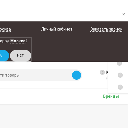
×
осква
Личный кабинет
Заказать звонок
город
Москва
?
0
Корзина
0
0
(пусто)
0
Бренды