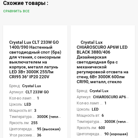
Схожие товары :
СРАВНИТЬ ВСЕ
Crystal Lux CLT 233W GO
Crystal Lux
1400/590 Настенный
CHIAROSCURO AP6W LED
светодиодный спот (бра)
BLACK 3880/406
для чтения, с сенсорным
Дизайнерская
выключателем на
светодиодная бра с
корпусе, металл латунь
механической
LED 3Вт 3000К 255Лм
регулировкой отсвета на
CRI95 36° IP20 220V
стену, 6Вт 3000К 600лм
CRI90, металл, стекло
Бренд:
Crystal Lux
Бренд:
Crystal Lux
Артикул:
CLT 233W GO
Артикул:
CHIAROSCURO AP6W LED BLACK
Кол-во ламп или LED:
1
Кол-во ламп или LED:
1
Цоколь:
LED
Цоколь:
LED
Мощность вт:
3
Мощность вт:
6
Температура света:
3000K (теплый)
Температура света:
3000K (теплый)
Яркость лм:
255
Яркость лм:
600
Цветопередача (CRI):
95 (высокая)
Цветопередача (CRI):
90 (хорошая)
Угол рассеивания света °:
36