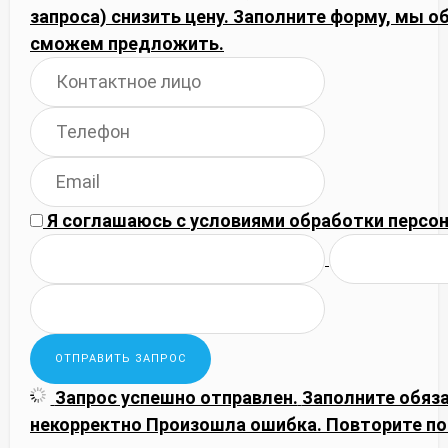
запроса) снизить цену. Заполните форму, мы 
сможем предложить.
Я соглашаюсь с
условиями обработки
персон
Запрос успешно отправлен.
Заполните обяз
некорректно
Произошла ошибка. Повторите по