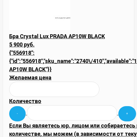
Бра Crystal Lux PRADA AP10W BLACK
5 900 руб.
{"556918":
{"id":"556918","sku_name":"2740\/410","available":"1
AP10W BLACK"}}
Желаемая цена
Количество
Если Вы являетесь юр. лицом или собираетесь
количестве, мы можем (в зависимости от тек