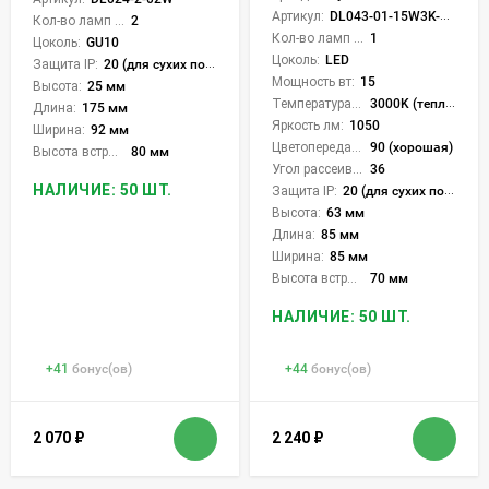
Артикул:
DL043-01-15W3K-SQ-WB
Кол-во ламп или LED:
2
Кол-во ламп или LED:
1
Цоколь:
GU10
Цоколь:
LED
Защита IP:
20 (для сухих пом.)
Мощность вт:
15
Высота:
25 мм
Температура света:
3000K (теплый)
Длина:
175 мм
Яркость лм:
1050
Ширина:
92 мм
Цветопередача (CRI):
90 (хорошая)
Высота встройки:
80 мм
Угол рассеивания света °:
36
НАЛИЧИЕ: 50 ШТ.
Защита IP:
20 (для сухих пом.)
Высота:
63 мм
Длина:
85 мм
Ширина:
85 мм
Высота встройки:
70 мм
НАЛИЧИЕ: 50 ШТ.
+
41
бонус(ов)
+
44
бонус(ов)
2 070
₽
2 240
₽