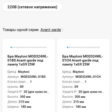
220В (сетевое напряжение)
Товары одной серии
Avant-garde
:
Бра Maytoni MOD324WL-
Бра Maytoni MOD324WL-
01BS Avant-garde под
01CH Avant-garde под
лампу 1xG9 25W
лампу 1xG9 25W
Бренд:
Maytoni
Бренд:
Maytoni
Артикул:
MOD324WL-01BS
Артикул:
MOD324WL-01CH
Кол-во ламп или LED:
1
Кол-во ламп или LED:
1
Цоколь:
G9
Цоколь:
G9
Защита IP:
20 (для сухих пом.)
Защита IP:
20 (для сухих пом.)
Высота:
300 мм
Высота:
300 мм
Длина:
215 мм
Длина:
215 мм
Ширина:
180 мм
Ширина:
180 мм