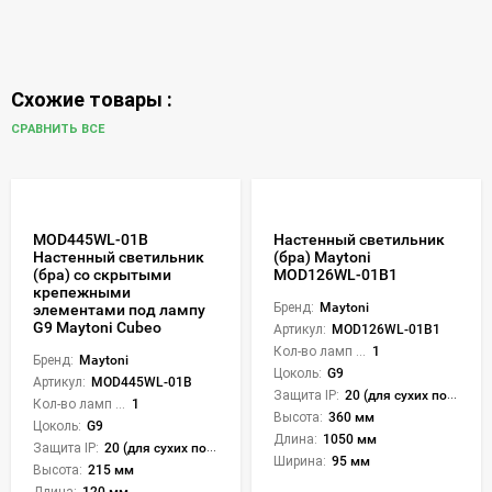
Схожие товары :
СРАВНИТЬ ВСЕ
MOD445WL-01B
Настенный светильник
Настенный светильник
(бра) Maytoni
(бра) со скрытыми
MOD126WL-01B1
крепежными
Бренд:
Maytoni
элементами под лампу
G9 Maytoni Cubeo
Артикул:
MOD126WL-01B1
Кол-во ламп или LED:
1
Бренд:
Maytoni
Цоколь:
G9
Артикул:
MOD445WL-01B
Защита IP:
20 (для сухих пом.)
Кол-во ламп или LED:
1
Высота:
360 мм
Цоколь:
G9
Длина:
1050 мм
Защита IP:
20 (для сухих пом.)
Ширина:
95 мм
Высота:
215 мм
Длина:
120 мм