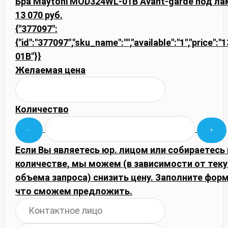
Бра Maytoni MOD324WL-01B Avant-garde под ла
13 070 руб.
{"377097":
{"id":"377097","sku_name":"","available":"1","price"
01B"}}
Желаемая цена
Количество
Если Вы являетесь юр. лицом или собираетесь
количестве, мы можем (в зависимости от тек
объема запроса) снизить цену. Заполните фор
что сможем предложить.