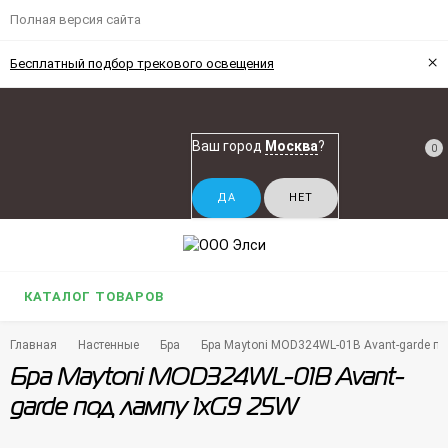
Полная версия сайта
×
Бесплатный подбор трекового освещения
Ваш город
Москва
?
0
КАТАЛОГ ТОВАРОВ
Главная
Настенные
Бра
Бра Maytoni MOD324WL-01B Avant-garde п
Бра Maytoni MOD324WL-01B Avant-
garde под лампу 1xG9 25W