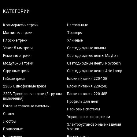
КАТЕГОРИИ
Коммерческие треки
Настольные
Магнитные треки
Торшеры
Плоские треки
Уличные
Узкие 5 мм треки
Светодиодные лампы
Ременные треки
Светодиодные ленты Maytoni
Модульные треки
Светодиодные ленты Novotech
Струнные треки
Светодиодные ленты Arte Lamp
Гибкие треки
Блоки питания 220-12В
220В Однофазные треки
Блоки питания 220-24В
220В Трехфазные треки (3 группы
Блоки питания 220-48В
включения)
Профиль для лент
Готовые трековые системы
Неоновые системы
Споты
Управление освещением
Люстры
Электроустановочные изделия
Подвесные
Voltum
Настенные
Распродажа