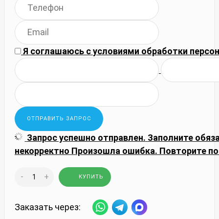
Я соглашаюсь с
условиями обработки
персон
Запрос успешно отправлен.
Заполните обяз
некорректно
Произошла ошибка. Повторите по
-
+
КУПИТЬ
Заказать через: