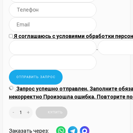
Я соглашаюсь с
условиями обработки
персон
Запрос успешно отправлен.
Заполните обяз
некорректно
Произошла ошибка. Повторите по
-
+
КУПИТЬ
Заказать через: