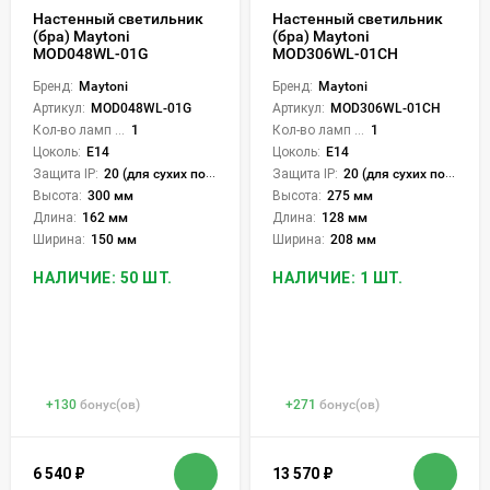
Настенный светильник
Настенный светильник
(бра) Maytoni
(бра) Maytoni
MOD048WL-01G
MOD306WL-01CH
Бренд:
Maytoni
Бренд:
Maytoni
Артикул:
MOD048WL-01G
Артикул:
MOD306WL-01CH
Кол-во ламп или LED:
1
Кол-во ламп или LED:
1
Цоколь:
E14
Цоколь:
E14
Защита IP:
20 (для сухих пом.)
Защита IP:
20 (для сухих пом.)
Высота:
300 мм
Высота:
275 мм
Длина:
162 мм
Длина:
128 мм
Ширина:
150 мм
Ширина:
208 мм
НАЛИЧИЕ: 50 ШТ.
НАЛИЧИЕ: 1 ШТ.
+
130
бонус(ов)
+
271
бонус(ов)
6 540
₽
13 570
₽