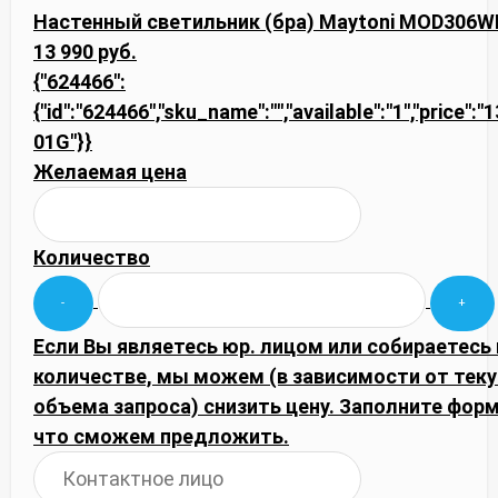
Настенный светильник (бра) Maytoni MOD306W
13 990 руб.
{"624466":
{"id":"624466","sku_name":"","available":"1","price"
01G"}}
Желаемая цена
Количество
Если Вы являетесь юр. лицом или собираетесь
количестве, мы можем (в зависимости от тек
объема запроса) снизить цену. Заполните фор
что сможем предложить.