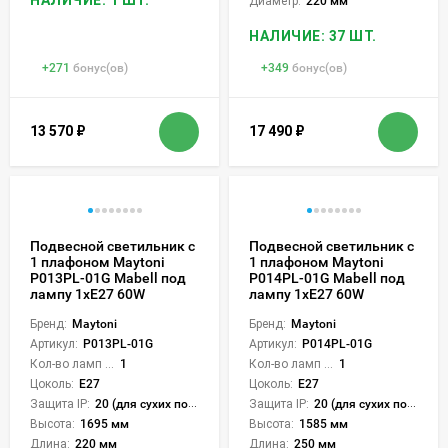
Диаметр:
220 мм
НАЛИЧИЕ: 37 ШТ.
+
271
бонус(ов)
+
349
бонус(ов)
13 570
₽
17 490
₽
Подвесной светильник с
Подвесной светильник с
1 плафоном Maytoni
1 плафоном Maytoni
P013PL-01G Mabell под
P014PL-01G Mabell под
лампу 1xE27 60W
лампу 1xE27 60W
Бренд:
Maytoni
Бренд:
Maytoni
Артикул:
P013PL-01G
Артикул:
P014PL-01G
Кол-во ламп или LED:
1
Кол-во ламп или LED:
1
Цоколь:
E27
Цоколь:
E27
Защита IP:
20 (для сухих пом.)
Защита IP:
20 (для сухих пом.)
Высота:
1695 мм
Высота:
1585 мм
Длина:
220 мм
Длина:
250 мм