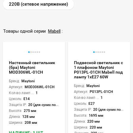
220В (сетевое напряжение)
Товары одной серии
Mabell
:
Настенный светильник
Подвесной светильник с
(бра) Maytoni
1 плафоном Maytoni
MOD306WL-01CH
P013PL-01CH Mabell под
лампу 1xE27 60W
Бренд:
Maytoni
Бренд:
Maytoni
Артикул:
MOD306WL-01CH
Артикул:
P013PL-01CH
Кол-во ламп или LED:
1
Кол-во ламп или LED:
1
Цоколь:
E14
Цоколь:
E27
Защита IP:
20 (для сухих пом.)
Защита IP:
20 (для сухих пом.)
Высота:
275 мм
Высота:
1695 мм
Длина:
128 мм
Длина:
220 мм
Ширина:
208 мм
Ширина:
220 мм
НАЛИЧИЕ: 1 ШТ.