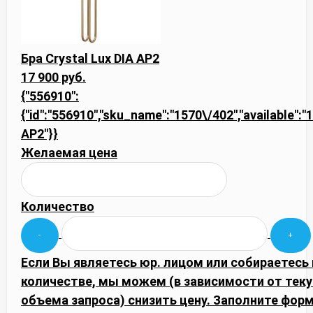
Бра Crystal Lux DIA AP2
17 900 руб.
{"556910":
{"id":"556910","sku_name":"1570\/402","available":"1"
AP2"}}
Желаемая цена
Количество
Если Вы являетесь юр. лицом или собираетесь
количестве, мы можем (в зависимости от тек
объема запроса) снизить цену. Заполните фор