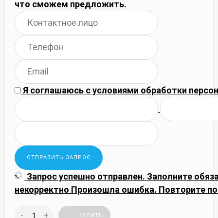
что сможем предложить.
Я соглашаюсь с
условиями обработки
персон
Запрос успешно отправлен.
Заполните обяз
некорректно
Произошла ошибка. Повторите по
-
+
КУПИТЬ