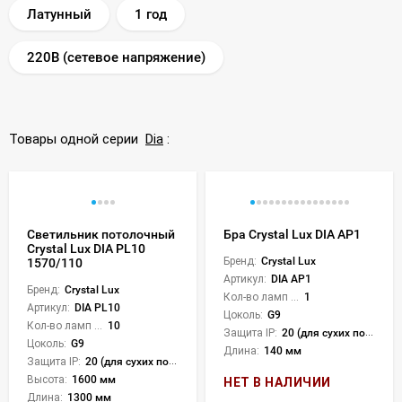
Латунный
1 год
220В (сетевое напряжение)
Товары одной серии
Dia
:
Светильник потолочный
Бра Crystal Lux DIA AP1
Crystal Lux DIA PL10
Бренд:
Crystal Lux
1570/110
Артикул:
DIA AP1
Бренд:
Crystal Lux
Кол-во ламп или LED:
1
Артикул:
DIA PL10
Цоколь:
G9
Кол-во ламп или LED:
10
Защита IP:
20 (для сухих пом.)
Цоколь:
G9
Длина:
140 мм
Защита IP:
20 (для сухих пом.)
Высота:
1600 мм
НЕТ В НАЛИЧИИ
Длина:
1300 мм