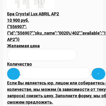
Бра Crystal Lux ABRIL AP2
10 900 руб.
{"556907":
{"id":"556907","sku_name":"0020\/402","available":"1"
AP2"}}
Желаемая цена
Количество
Если Вы являетесь юр. лицом или собираетесь
количестве, мы можем (в зависимости от тек
запроса) снизить цену. Заполните форму, мы 
сможем предложить.