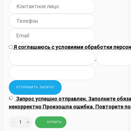
Я соглашаюсь с
условиями обработки
персон
Запрос успешно отправлен.
Заполните обяз
некорректно
Произошла ошибка. Повторите по
-
+
КУПИТЬ