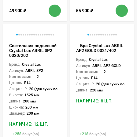
49 900
₽
55 900
₽
Светильник подвесной
Бра Crystal Lux ABRIL
Crystal Lux ABRIL SP2
AP2 GOLD 0021/402
0020/202
Бренд:
Crystal Lux
Бренд:
Crystal Lux
Артикул:
ABRIL AP2 GOLD
Артикул:
ABRIL SP2
Кол-во ламп или LED:
2
Кол-во ламп или LED:
2
Цоколь:
E14
Цоколь:
E14
Защита IP:
20 (для сухих пом.)
Защита IP:
20 (для сухих пом.)
Длина:
220 мм
Высота:
1525 мм
НАЛИЧИЕ: 6 ШТ.
Длина:
200 мм
Ширина:
200 мм
Диаметр:
200 мм
НАЛИЧИЕ: 12 ШТ.
+
258
бонус(ов)
+
218
бонус(ов)