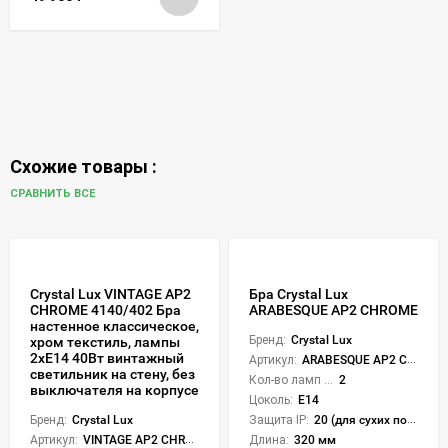
Схожие товары :
СРАВНИТЬ ВСЕ
Crystal Lux VINTAGE AP2
Бра Crystal Lux
CHROME 4140/402 Бра
ARABESQUE AP2 CHROME
настенное классическое,
Бренд:
Crystal Lux
хром текстиль, лампы
2xE14 40Вт винтажный
Артикул:
ARABESQUE AP2 CHROME
светильник на стену, без
Кол-во ламп или LED:
2
выключателя на корпусе
Цоколь:
E14
Бренд:
Crystal Lux
Защита IP:
20 (для сухих пом.)
Артикул:
VINTAGE AP2 CHROME
Длина:
320 мм