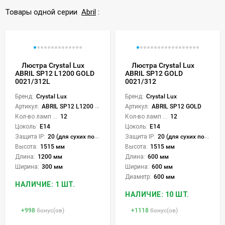
Товары одной серии
Abril
:
Люстра Crystal Lux
Люстра Crystal Lux
ABRIL SP12 L1200 GOLD
ABRIL SP12 GOLD
0021/312L
0021/312
Бренд:
Crystal Lux
Бренд:
Crystal Lux
Артикул:
ABRIL SP12 L1200 GOLD
Артикул:
ABRIL SP12 GOLD
Кол-во ламп или LED:
12
Кол-во ламп или LED:
12
Цоколь:
E14
Цоколь:
E14
Защита IP:
20 (для сухих пом.)
Защита IP:
20 (для сухих пом.)
Высота:
1515 мм
Высота:
1515 мм
Длина:
1200 мм
Длина:
600 мм
Ширина:
300 мм
Ширина:
600 мм
Диаметр:
600 мм
НАЛИЧИЕ: 1 ШТ.
НАЛИЧИЕ: 10 ШТ.
+
998
бонус(ов)
+
1118
бонус(ов)