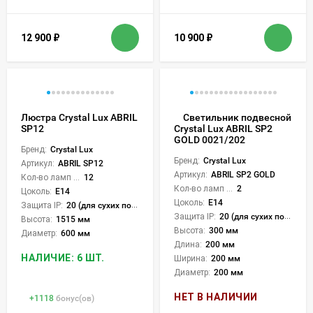
12 900
₽
10 900
₽
Люстра Crystal Lux ABRIL
Светильник подвесной
SP12
Crystal Lux ABRIL SP2
GOLD 0021/202
Бренд:
Crystal Lux
Бренд:
Crystal Lux
Артикул:
ABRIL SP12
Артикул:
ABRIL SP2 GOLD
Кол-во ламп или LED:
12
Кол-во ламп или LED:
2
Цоколь:
E14
Цоколь:
E14
Защита IP:
20 (для сухих пом.)
Защита IP:
20 (для сухих пом.)
Высота:
1515 мм
Высота:
300 мм
Диаметр:
600 мм
Длина:
200 мм
НАЛИЧИЕ: 6 ШТ.
Ширина:
200 мм
Диаметр:
200 мм
НЕТ В НАЛИЧИИ
+
1118
бонус(ов)