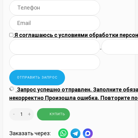
Я соглашаюсь с
условиями обработки
персон
Запрос успешно отправлен.
Заполните обяз
некорректно
Произошла ошибка. Повторите по
-
+
КУПИТЬ
Заказать через: