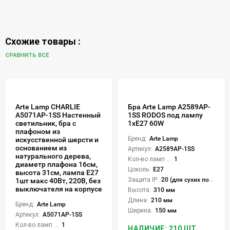
Схожие товары :
СРАВНИТЬ ВСЕ
Arte Lamp CHARLIE
Бра Arte Lamp A2589AP-
A5071AP-1SS Настенный
1SS RODOS под лампу
светильник, бра с
1xE27 60W
плафоном из
Бренд:
Arte Lamp
искусственной шерсти и
основанием из
Артикул:
A2589AP-1SS
натурального дерева,
Кол-во ламп или LED:
1
диаметр плафона 16см,
Цоколь:
E27
высота 31см, лампа Е27
Защита IP:
20 (для сухих пом.)
1шт макс 40Вт, 220В, без
выключателя на корпусе
Высота:
310 мм
Длина:
210 мм
Бренд:
Arte Lamp
Ширина:
150 мм
Артикул:
A5071AP-1SS
Кол-во ламп или LED:
1
НАЛИЧИЕ: 210 ШТ.