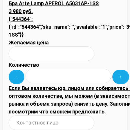
Бра Arte Lamp APEROL A5031AP-1SS
3 980 руб.
{"544364":
{"id":"544364","sku_name":"","available":"1","price":
1SS"}}
Желаемая цена
Количество
Если Вы являетесь юр. лицом или собираетесь 
оптовом количестве, мы можем (в зависимос
рынка и объема запроса) снизить цену. Запол
посмотрим что сможем предложить.