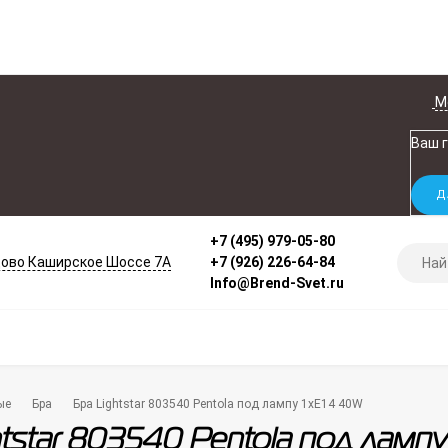
М
Ваш 
+7 (495) 979-05-80
ово Каширское Шоссе 7А
+7 (926) 226-64-84
Info@Brend-Svet.ru
ые
Бра
Бра Lightstar 803540 Pentola под лампу 1xE14 40W
htstar 803540 Pentola под ламп