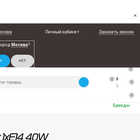
×
осква
Личный кабинет
Заказать звонок
город
Москва
?
0
Корзина
0
0
(пусто)
0
Бренды
у 1xE14 40W