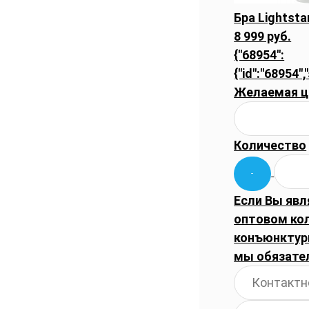
Бра Lightsta
8 999 руб.
{"68954":
{"id":"68954",
Желаемая ц
Количество
Если Вы явл
оптовом ко
конъюнктуры
мы обязате