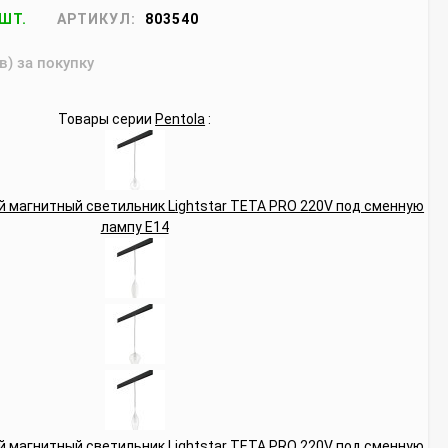
 ШТ.
АРТИКУЛ:
803540
в) за покупку
Товары серии
Pentola
: