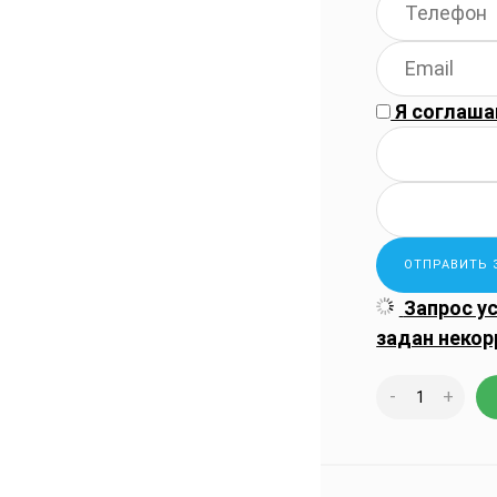
Я соглаша
Запрос у
задан некор
-
+