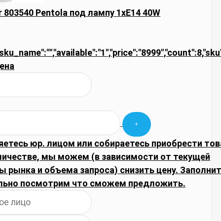
r 803540 Pentola под лампу 1xE14 40W
"sku_name":"","available":"1","price":"8999","count":8,"sk
ена
яетесь юр. лицом или собираетесь приобрести тов
личестве, мы можем (в зависимости от текущей
 рынка и объема запроса) снизить цену. Заполнит
льно посмотрим что сможем предложить.