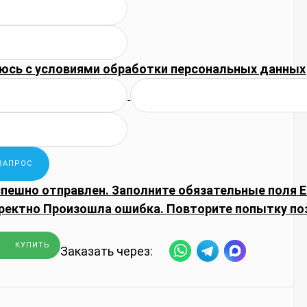
юсь с
условиями обработки
персональных данных
спешно отправлен.
Заполните обязательные поля
E
ректно
Произошла ошибка. Повторите попытку по
КУПИТЬ
Заказать через: