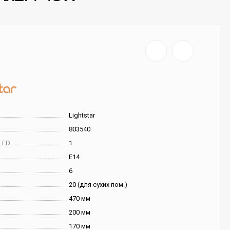
Lightstar
803540
LED
1
E14
6
20 (для сухих пом.)
470 мм
200 мм
170 мм