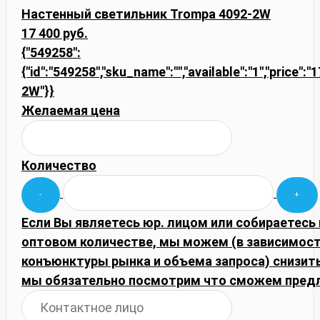
Настенный светильник Trompa 4092-2W
17 400 руб.
{"549258":
{"id":"549258","sku_name":"","available":"1","price":"
2W"}}
Желаемая цена
Количество
Если Вы являетесь юр. лицом или собираетесь 
оптовом количестве, мы можем (в зависимост
конъюнктуры рынка и объема запроса) снизить
мы обязательно посмотрим что сможем пред