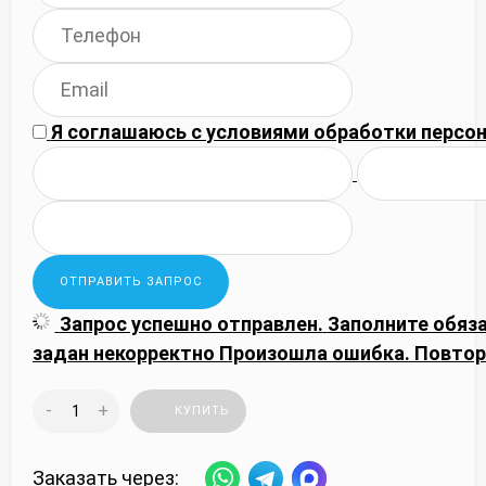
Я соглашаюсь с
условиями обработки
персон
Запрос успешно отправлен.
Заполните обяз
задан некорректно
Произошла ошибка. Повтор
-
+
КУПИТЬ
Заказать через: