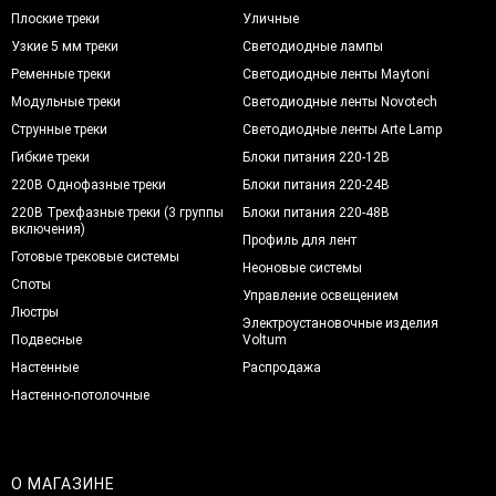
Плоские треки
Уличные
Узкие 5 мм треки
Светодиодные лампы
Ременные треки
Светодиодные ленты Maytoni
Модульные треки
Светодиодные ленты Novotech
Струнные треки
Светодиодные ленты Arte Lamp
Гибкие треки
Блоки питания 220-12В
220В Однофазные треки
Блоки питания 220-24В
220В Трехфазные треки (3 группы
Блоки питания 220-48В
включения)
Профиль для лент
Готовые трековые системы
Неоновые системы
Споты
Управление освещением
Люстры
Электроустановочные изделия
Подвесные
Voltum
Настенные
Распродажа
Настенно-потолочные
О МАГАЗИНЕ