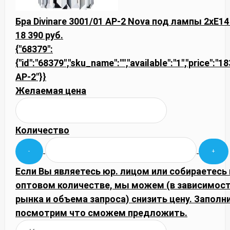
Бра Divinare 3001/01 AP-2 Nova под лампы 2xE1
18 390 руб.
{"68379":
{"id":"68379","sku_name":"","available":"1","price":"
AP-2"}}
Желаемая цена
Количество
Если Вы являетесь юр. лицом или собираетесь 
оптовом количестве, мы можем (в зависимос
рынка и объема запроса) снизить цену. Запол
посмотрим что сможем предложить.