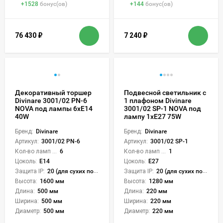
+
1528
бонус(ов)
+
144
бонус(ов)
76 430
₽
7 240
₽
Декоративный торшер
Подвесной светильник с
Divinare 3001/02 PN-6
1 плафоном Divinare
NOVA под лампы 6xE14
3001/02 SP-1 NOVA под
40W
лампу 1xE27 75W
Бренд:
Divinare
Бренд:
Divinare
Артикул:
3001/02 PN-6
Артикул:
3001/02 SP-1
Кол-во ламп или LED:
6
Кол-во ламп или LED:
1
Цоколь:
E14
Цоколь:
E27
Защита IP:
20 (для сухих пом.)
Защита IP:
20 (для сухих пом.)
Высота:
1600 мм
Высота:
1280 мм
Длина:
500 мм
Длина:
220 мм
Ширина:
500 мм
Ширина:
220 мм
Диаметр:
500 мм
Диаметр:
220 мм