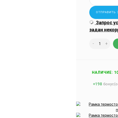
Запрос у
задан некор
-
+
НАЛИЧИЕ: 1
+
198
бонус(о