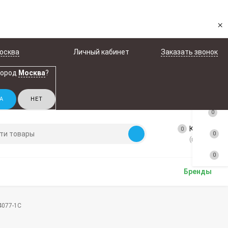
×
осква
Личный кабинет
Заказать звонок
город
Москва
?
0
Корзина
0
0
(пусто)
0
Бренды
4077-1C