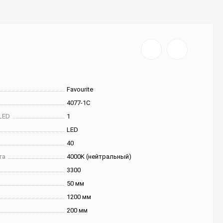
Favourite
4077-1C
LED
1
LED
40
та
4000K (нейтральный)
3300
50 мм
1200 мм
200 мм