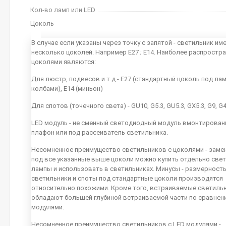
Кол-во ламп или LED
Цоколь
В случае если указаны через точку с запятой - светильник им
несколько цоколей. Например E27 ; E14. Наиболее распростр
цоколями являются:
Для люстр, подвесов и т.д - E27 (стандартный цоколь под ла
колбами), E14 (миньон)
Для спотов (точечного света) - GU10, G5.3, GU5.3, GX5.3, G9, G
LED модуль - не сменный светодиодный модуль вмонтирован
плафон или под рассеиватель светильника.
Несомненное преимущество светильников с цоколями - заме
под все указанные выше цоколи можно купить отдельно све
лампы и использовать в светильниках. Минусы - размерность
светильники и споты под стандартные цоколи производятся
относительно похожими. Кроме того, встраиваемые светиль
обладают большей глубиной встраиваемой части по сравнен
модулями.
Несомненное преимущество светильников с LED модулями -