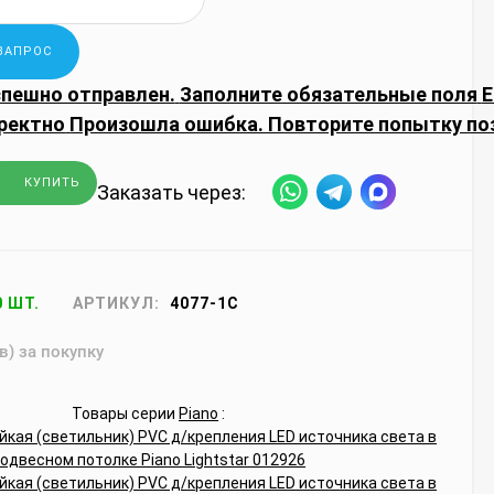
спешно отправлен.
Заполните обязательные поля
E
ректно
Произошла ошибка. Повторите попытку по
КУПИТЬ
Заказать через:
0 ШТ.
АРТИКУЛ:
4077-1C
в) за покупку
Товары серии
Piano
: