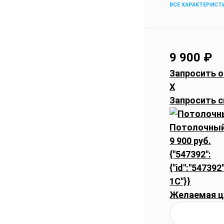
ВСЕ ХАРАКТЕРИСТ
9 900
₽
Запросить о
X
Запросить с
Потолочный 
9 900 руб.
{"547392":
{"id":"547392"
1C"}}
Желаемая ц