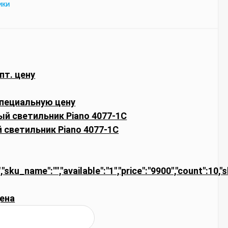
ИКИ
пт. цену
пециальную цену
светильник Piano 4077-1C
,"sku_name":"","available":"1","price":"9900","count":10,"
ена