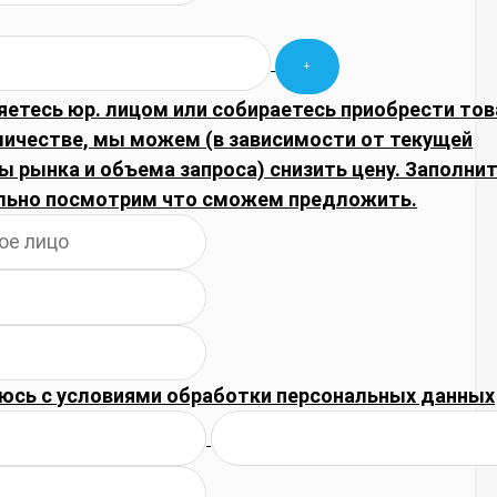
яетесь юр. лицом или собираетесь приобрести тов
личестве, мы можем (в зависимости от текущей
 рынка и объема запроса) снизить цену. Заполнит
льно посмотрим что сможем предложить.
юсь с
условиями обработки
персональных данных