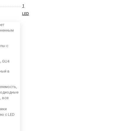
1
LED
еет
аненным
мпы с
4, GU4
ный в
няемость,
тодиодные
, все
ники
ию с LED