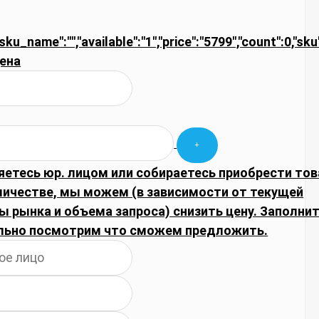
"sku_name":"","available":"1","price":"5799","count":0,"sk
ена
яетесь юр. лицом или собираетесь приобрести тов
личестве, мы можем (в зависимости от текущей
 рынка и объема запроса) снизить цену. Заполнит
льно посмотрим что сможем предложить.