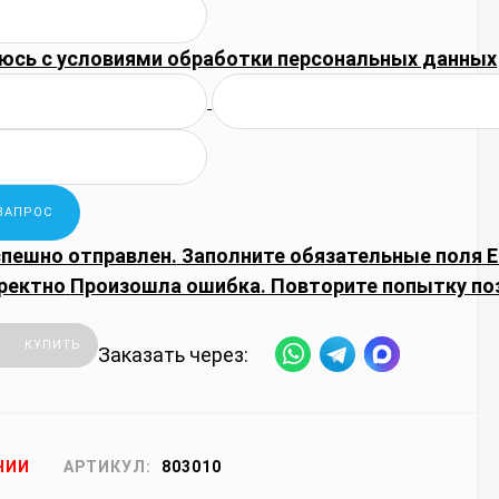
юсь с
условиями обработки
персональных данных
спешно отправлен.
Заполните обязательные поля
E
ректно
Произошла ошибка. Повторите попытку по
КУПИТЬ
Заказать через:
ЧИИ
АРТИКУЛ:
803010