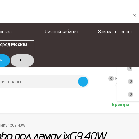
×
осква
Личный кабинет
Заказать звонок
город
Москва
?
0
Корзина
0
0
(пусто)
0
Бренды
лампу 1xG9 40W
lobo под лампу 1xG9 40W