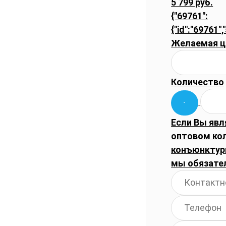
5 799 руб.
{"69761":
{"id":"69761",
Желаемая ц
Количество
Если Вы явл
оптовом ко
конъюнктуры
мы обязате