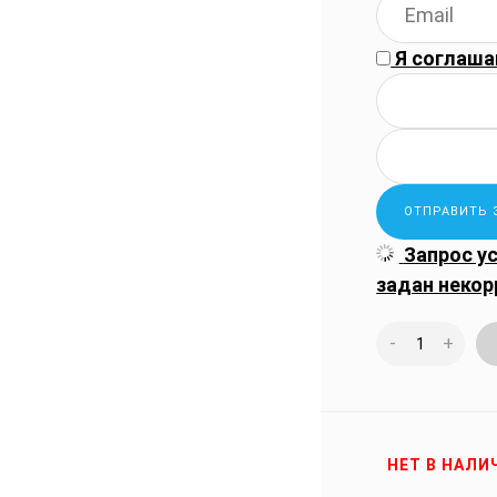
Я соглаша
Запрос у
задан некор
-
+
НЕТ В НАЛИ