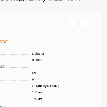
Lightstar
803010
LED
1
G9
6
20 (для сухих пом.)
140 мм
140 мм