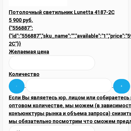
Потолочный светильник Lunetta 4187-2C
5 900 руб.
{"556887":
{"id":"556887","sku_name":"","available":"1","price":"
2C"}}
Желаемая цена
Количество
Если Вы являетесь юр. лицом или собираетесь 
оптовом количестве, мы можем (в зависимост
конъюнктуры рынка и объема запроса) снизить
мы обязательно посмотрим что сможем пред