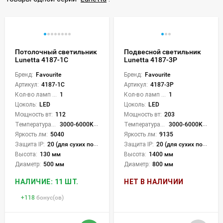
Потолочный светильник
Подвесной светильник
Lunetta 4187-1C
Lunetta 4187-3P
Бренд:
Favourite
Бренд:
Favourite
Артикул:
4187-1C
Артикул:
4187-3P
Кол-во ламп или LED:
1
Кол-во ламп или LED:
1
Цоколь:
LED
Цоколь:
LED
Мощность вт:
112
Мощность вт:
203
Температура света:
3000-6000K (плавная рег.)
Температура света:
3000-6000K (плавная рег.)
Яркость лм:
5040
Яркость лм:
9135
Защита IP:
20 (для сухих пом.)
Защита IP:
20 (для сухих пом.)
Высота:
130 мм
Высота:
1400 мм
Диаметр:
500 мм
Диаметр:
800 мм
НАЛИЧИЕ: 11 ШТ.
НЕТ В НАЛИЧИИ
+
118
бонус(ов)