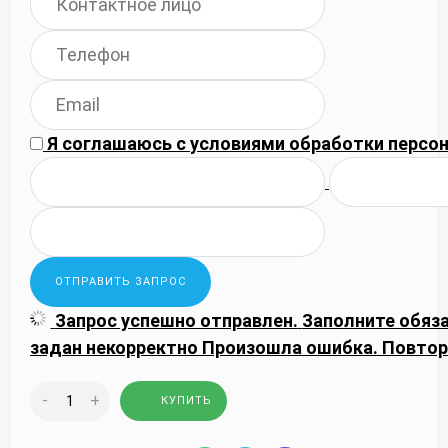
Я соглашаюсь с
условиями обработки
персон
Запрос успешно отправлен.
Заполните обяз
задан некорректно
Произошла ошибка. Повтор
-
+
КУПИТЬ