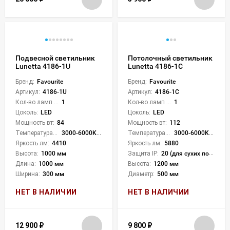
Подвесной светильник
Потолочный светильник
Lunetta 4186-1U
Lunetta 4186-1C
Бренд:
Favourite
Бренд:
Favourite
Артикул:
4186-1U
Артикул:
4186-1C
Кол-во ламп или LED:
1
Кол-во ламп или LED:
1
Цоколь:
LED
Цоколь:
LED
Мощность вт:
84
Мощность вт:
112
Температура света:
3000-6000K (плавная рег.)
Температура света:
3000-6000K (плавная рег.)
Яркость лм:
4410
Яркость лм:
5880
Высота:
1000 мм
Защита IP:
20 (для сухих пом.)
Длина:
1000 мм
Высота:
1200 мм
Ширина:
300 мм
Диаметр:
500 мм
НЕТ В НАЛИЧИИ
НЕТ В НАЛИЧИИ
12 900
₽
9 800
₽