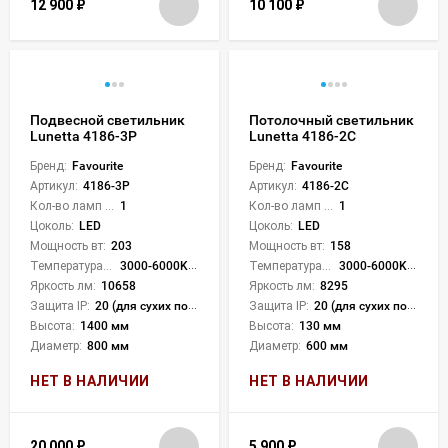
12 900
₽
10 100
₽
Подвесной светильник
Потолочный светильник
Lunetta 4186-3P
Lunetta 4186-2C
Бренд:
Favourite
Бренд:
Favourite
Артикул:
4186-3P
Артикул:
4186-2C
Кол-во ламп или LED:
1
Кол-во ламп или LED:
1
Цоколь:
LED
Цоколь:
LED
Мощность вт:
203
Мощность вт:
158
Температура света:
3000-6000K (плавная рег.)
Температура света:
3000-6000K (плавная рег.)
Яркость лм:
10658
Яркость лм:
8295
Защита IP:
20 (для сухих пом.)
Защита IP:
20 (для сухих пом.)
Высота:
1400 мм
Высота:
130 мм
Диаметр:
800 мм
Диаметр:
600 мм
НЕТ В НАЛИЧИИ
НЕТ В НАЛИЧИИ
20 000
₽
5 900
₽