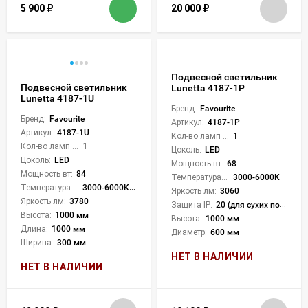
5 900
₽
20 000
₽
Подвесной светильник
Подвесной светильник
Lunetta 4187-1P
Lunetta 4187-1U
Бренд:
Favourite
Бренд:
Favourite
Артикул:
4187-1P
Артикул:
4187-1U
Кол-во ламп или LED:
1
Кол-во ламп или LED:
1
Цоколь:
LED
Цоколь:
LED
Мощность вт:
68
Мощность вт:
84
Температура света:
3000-6000K (плавная рег.)
Температура света:
3000-6000K (плавная рег.)
Яркость лм:
3060
Яркость лм:
3780
Защита IP:
20 (для сухих пом.)
Высота:
1000 мм
Высота:
1000 мм
Длина:
1000 мм
Диаметр:
600 мм
Ширина:
300 мм
НЕТ В НАЛИЧИИ
НЕТ В НАЛИЧИИ