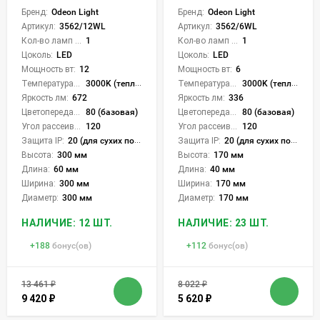
Бренд:
Odeon Light
Бренд:
Odeon Light
Артикул:
3562/12WL
Артикул:
3562/6WL
Кол-во ламп или LED:
1
Кол-во ламп или LED:
1
Цоколь:
LED
Цоколь:
LED
Мощность вт:
12
Мощность вт:
6
Температура света:
3000K (теплый)
Температура света:
3000K (теплый)
Яркость лм:
672
Яркость лм:
336
Цветопередача (CRI):
80 (базовая)
Цветопередача (CRI):
80 (базовая)
Угол рассеивания света °:
120
Угол рассеивания света °:
120
Защита IP:
20 (для сухих пом.)
Защита IP:
20 (для сухих пом.)
Высота:
300 мм
Высота:
170 мм
Длина:
60 мм
Длина:
40 мм
Ширина:
300 мм
Ширина:
170 мм
Диаметр:
300 мм
Диаметр:
170 мм
НАЛИЧИЕ: 12 ШТ.
НАЛИЧИЕ: 23 ШТ.
+
188
бонус(ов)
+
112
бонус(ов)
13 461
₽
8 022
₽
9 420
₽
5 620
₽