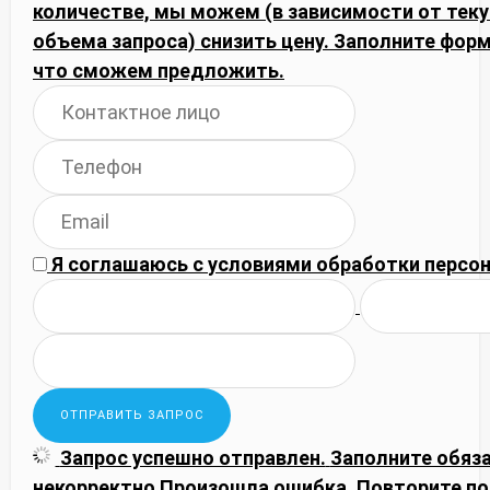
количестве, мы можем (в зависимости от тек
объема запроса) снизить цену. Заполните фор
что сможем предложить.
Я соглашаюсь с
условиями обработки
персон
Запрос успешно отправлен.
Заполните обяз
некорректно
Произошла ошибка. Повторите по