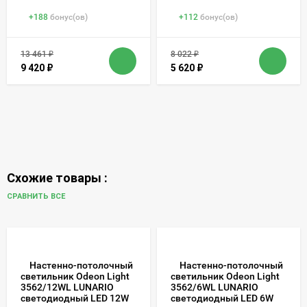
+
188
бонус(ов)
+
112
бонус(ов)
13 461
₽
8 022
₽
9 420
₽
5 620
₽
Схожие товары :
СРАВНИТЬ ВСЕ
Настенно-потолочный
Настенно-потолочный
светильник Odeon Light
светильник Odeon Light
3562/12WL LUNARIO
3562/6WL LUNARIO
светодиодный LED 12W
светодиодный LED 6W