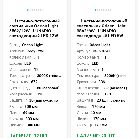
Настенно-потолочный
Настенно-потолочный
светильник Odeon Light
светильник Odeon Light
3562/12WL LUNARIO
3562/6WL LUNARIO
светодиодный LED 12W
светодиодный LED 6W
Бренд:
Odeon Light
Бренд:
Odeon Light
Артикул:
3562/12WL
Артикул:
3562/6WL
Кол-во ламп или LED:
1
Кол-во ламп или LED:
1
Цоколь:
LED
Цоколь:
LED
Мощность вт:
12
Мощность вт:
6
Температура света:
3000K (теплый)
Температура света:
3000K (теплый)
Яркость лм:
672
Яркость лм:
336
Цветопередача (CRI):
80 (базовая)
Цветопередача (CRI):
80 (базовая)
Угол рассеивания света °:
120
Угол рассеивания света °:
120
Защита IP:
20 (для сухих пом.)
Защита IP:
20 (для сухих пом.)
Высота:
300 мм
Высота:
170 мм
Длина:
60 мм
Длина:
40 мм
Ширина:
300 мм
Ширина:
170 мм
Диаметр:
300 мм
Диаметр:
170 мм
НАЛИЧИЕ: 12 ШТ.
НАЛИЧИЕ: 23 ШТ.