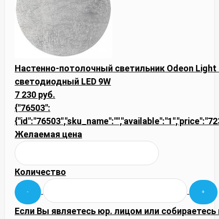
Настенно-потолочный светильник Odeon Light
светодиодный LED 9W
7 230 руб.
{"76503":
{"id":"76503","sku_name":"","available":"1","price":"
Желаемая цена
Количество
Если Вы являетесь юр. лицом или собираетесь