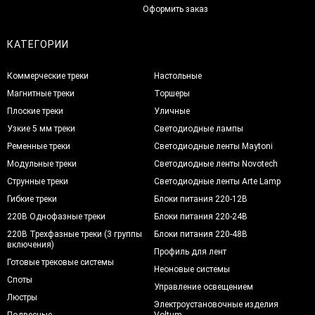
Оформить заказ
КАТЕГОРИИ
Коммерческие треки
Настольные
Магнитные треки
Торшеры
Плоские треки
Уличные
Узкие 5 мм треки
Светодиодные лампы
Ременные треки
Светодиодные ленты Maytoni
Модульные треки
Светодиодные ленты Novotech
Струнные треки
Светодиодные ленты Arte Lamp
Гибкие треки
Блоки питания 220-12В
220В Однофазные треки
Блоки питания 220-24В
220В Трехфазные треки (3 группы
Блоки питания 220-48В
включения)
Профиль для лент
Готовые трековые системы
Неоновые системы
Споты
Управление освещением
Люстры
Электроустановочные изделия
Подвесные
Voltum