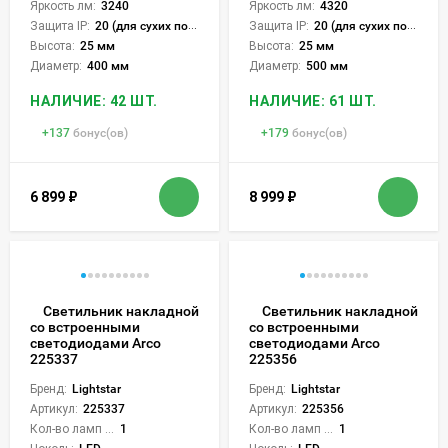
Яркость лм:
3240
Яркость лм:
4320
Защита IP:
20 (для сухих пом.)
Защита IP:
20 (для сухих пом.)
Высота:
25 мм
Высота:
25 мм
Диаметр:
400 мм
Диаметр:
500 мм
НАЛИЧИЕ: 42 ШТ.
НАЛИЧИЕ: 61 ШТ.
+
137
бонус(ов)
+
179
бонус(ов)
6 899
₽
8 999
₽
Светильник накладной
Светильник накладной
со встроенными
со встроенными
светодиодами Arco
светодиодами Arco
225337
225356
Бренд:
Lightstar
Бренд:
Lightstar
Артикул:
225337
Артикул:
225356
Кол-во ламп или LED:
1
Кол-во ламп или LED:
1