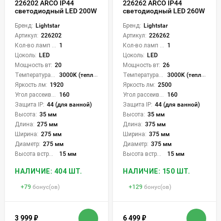
226202 ARCO IP44
226262 ARCO IP44
светодиодный LED 200W
светодиодный LED 260W
Бренд:
Lightstar
Бренд:
Lightstar
Артикул:
226202
Артикул:
226262
Кол-во ламп или LED:
1
Кол-во ламп или LED:
1
Цоколь:
LED
Цоколь:
LED
Мощность вт:
20
Мощность вт:
26
Температура света:
3000K (теплый)
Температура света:
3000K (теплый)
Яркость лм:
1920
Яркость лм:
2500
Угол рассеивания света °:
160
Угол рассеивания света °:
160
Защита IP:
44 (для ванной)
Защита IP:
44 (для ванной)
Высота:
35 мм
Высота:
35 мм
Длина:
275 мм
Длина:
375 мм
Ширина:
275 мм
Ширина:
375 мм
Диаметр:
275 мм
Диаметр:
375 мм
Высота встройки:
15 мм
Высота встройки:
15 мм
НАЛИЧИЕ: 404 ШТ.
НАЛИЧИЕ: 150 ШТ.
+
79
бонус(ов)
+
129
бонус(ов)
3 999
₽
6 499
₽