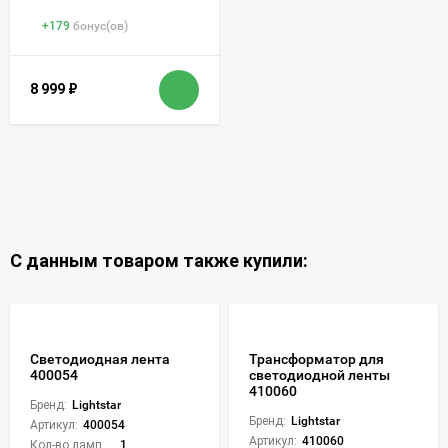
+
179
бонус(ов)
8 999
₽
С данным товаром также купили:
Светодиодная лента
Трансформатор для
400054
светодиодной ленты
410060
Бренд:
Lightstar
Бренд:
Lightstar
Артикул:
400054
Артикул:
410060
Кол-во ламп или LED:
1