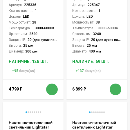
Артикул:
225336
Артикул:
225347
Кол-во ламп или LED:
1
Кол-во ламп или LED:
1
Цоколь:
LED
Цоколь:
LED
Мощность вт:
28
Мощность вт:
38
Температура света:
3000-6000K (плавная рег.)
Температура света:
3000-6000K (плавная рег.)
Яркость лм:
2520
Яркость лм:
3240
Защита IP:
20 (для сухих пом.)
Защита IP:
20 (для сухих пом.)
Высота:
25 мм
Высота:
25 мм
Диаметр:
300 мм
Диаметр:
400 мм
НАЛИЧИЕ: 128 ШТ.
НАЛИЧИЕ: 69 ШТ.
+
95
бонус(ов)
+
137
бонус(ов)
4 799
₽
6 899
₽
Настенно-потолочный
Настенно-потолочный
светильник Lightstar
светильник Lightstar