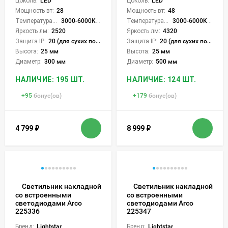
Цоколь:
LED
Цоколь:
LED
Мощность вт:
28
Мощность вт:
48
Температура света:
3000-6000K (плавная рег.)
Температура света:
3000-6000K (плавная рег.)
Яркость лм:
2520
Яркость лм:
4320
Защита IP:
20 (для сухих пом.)
Защита IP:
20 (для сухих пом.)
Высота:
25 мм
Высота:
25 мм
Диаметр:
300 мм
Диаметр:
500 мм
НАЛИЧИЕ: 195 ШТ.
НАЛИЧИЕ: 124 ШТ.
+
95
бонус(ов)
+
179
бонус(ов)
4 799
₽
8 999
₽
Светильник накладной
Светильник накладной
со встроенными
со встроенными
светодиодами Arco
светодиодами Arco
225336
225347
Бренд:
Lightstar
Бренд:
Lightstar