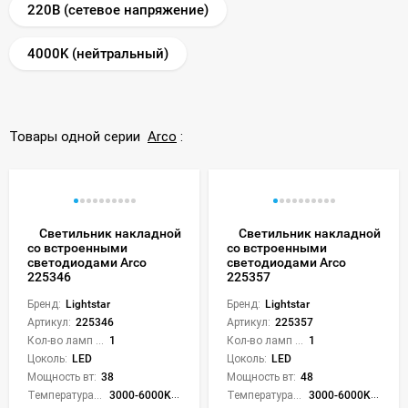
220В (сетевое напряжение)
4000K (нейтральный)
Товары одной серии
Arco
:
Светильник накладной
Светильник накладной
со встроенными
со встроенными
светодиодами Arco
светодиодами Arco
225346
225357
Бренд:
Lightstar
Бренд:
Lightstar
Артикул:
225346
Артикул:
225357
Кол-во ламп или LED:
1
Кол-во ламп или LED:
1
Цоколь:
LED
Цоколь:
LED
Мощность вт:
38
Мощность вт:
48
Температура света:
3000-6000K (плавная рег.)
Температура света:
3000-6000K (плавная рег.)