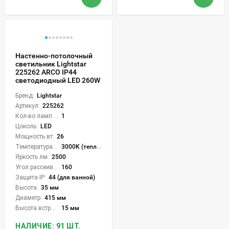
Настенно-потолочный
светильник Lightstar
225262 ARCO IP44
светодиодный LED 260W
Бренд:
Lightstar
Артикул:
225262
Кол-во ламп или LED:
1
Цоколь:
LED
Мощность вт:
26
Температура света:
3000K (теплый)
Яркость лм:
2500
Угол рассеивания света °:
160
Защита IP:
44 (для ванной)
Высота:
35 мм
Диаметр:
415 мм
Высота встройки:
15 мм
НАЛИЧИЕ: 91 ШТ.