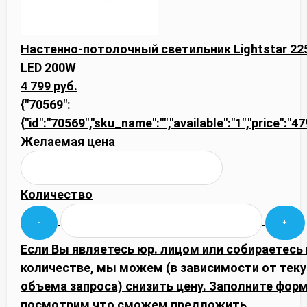
Настенно-потолочный светильник Lightstar 2
LED 200W
4 799 руб.
{"70569":
{"id":"70569","sku_name":"","available":"1","price":"
Желаемая цена
Количество
Если Вы являетесь юр. лицом или собираетесь
количестве, мы можем (в зависимости от тек
объема запроса) снизить цену. Заполните фор
посмотрим что сможем предложить.