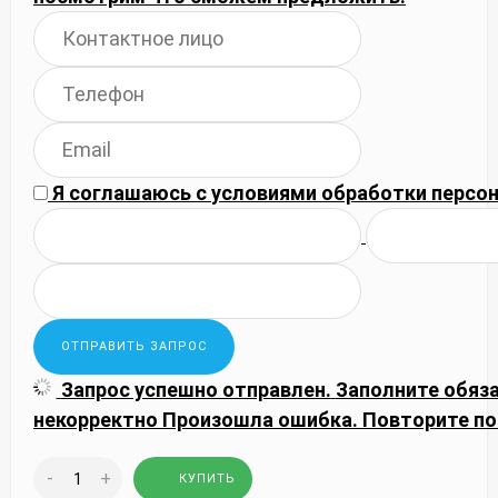
Я соглашаюсь с
условиями обработки
персон
Запрос успешно отправлен.
Заполните обяз
некорректно
Произошла ошибка. Повторите по
-
+
КУПИТЬ