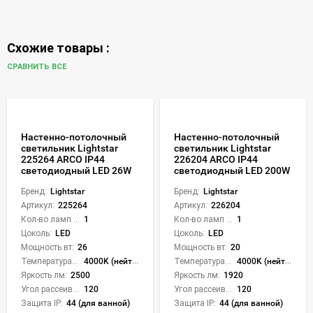
Схожие товары :
СРАВНИТЬ ВСЕ
Настенно-потолочный
Настенно-потолочный
светильник Lightstar
светильник Lightstar
225264 ARCO IP44
226204 ARCO IP44
светодиодный LED 26W
светодиодный LED 200W
Бренд:
Lightstar
Бренд:
Lightstar
Артикул:
225264
Артикул:
226204
Кол-во ламп или LED:
1
Кол-во ламп или LED:
1
Цоколь:
LED
Цоколь:
LED
Мощность вт:
26
Мощность вт:
20
Температура света:
4000K (нейтральный)
Температура света:
4000K (нейтральный)
Яркость лм:
2500
Яркость лм:
1920
Угол рассеивания света °:
120
Угол рассеивания света °:
120
Защита IP:
44 (для ванной)
Защита IP:
44 (для ванной)