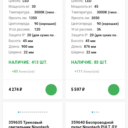
Цоколь:
LED
Цоколь:
LED
Мощность вт:
30
Мощность вт:
45
Температура света:
3000K (теплый), 4000K (нейтральный), 6000K (холодный), CCT механическое переключение
Температура света:
3000K (теплый), 4000K (нейтральный), 6000K (холодный), CCT механическое переключение
Яркость лм:
1350
Яркость лм:
3050
Цветопередача (CRI):
90 (хорошая)
Цветопередача (CRI):
90 (хорошая)
Угол рассеивания света °:
120
Угол рассеивания света °:
36
Защита IP:
20 (для сухих пом.)
Защита IP:
20 (для сухих пом.)
Высота:
45 мм
Высота:
45 мм
Длина:
900 мм
Длина:
876 мм
Ширина:
22 мм
Ширина:
22 мм
НАЛИЧИЕ: 413 ШТ.
НАЛИЧИЕ: 83 ШТ.
+
85
бонус(ов)
+
111
бонус(ов)
4 274
₽
5 597
₽
359635 Трековый
359640 Беспроводной
светильник Novotech
пульт Novotech PULT ДУ