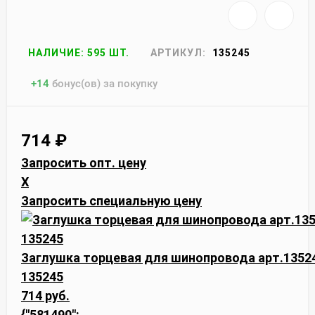
НАЛИЧИЕ: 595 ШТ.
АРТИКУЛ:
135245
+
14
бонус(ов) за покупку
714
₽
Запросить опт. цену
X
Запросить специальную цену
Заглушка торцевая для шинопровода арт.13524
135245
714 руб.
{"581490":