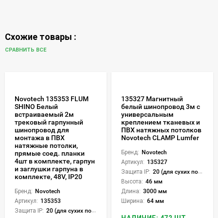
Схожие товары :
СРАВНИТЬ ВСЕ
Novotech 135353 FLUM
135327 Магнитный
SHINO Белый
белый шинопровод 3м с
встраиваемый 2м
универсальным
трековый гарпунный
креплением тканевых и
шинопровод для
ПВХ натяжных потолков
монтажа в ПВХ
Novotech CLAMP Lumfer
натяжные потолки,
Бренд:
Novotech
прямые соед. планки
4шт в комплекте, гарпун
Артикул:
135327
и заглушки гарпуна в
Защита IP:
20 (для сухих пом.)
комплекте, 48V, IP20
Высота:
46 мм
Бренд:
Novotech
Длина:
3000 мм
Артикул:
135353
Ширина:
64 мм
Защита IP:
20 (для сухих пом.)
НАЛИЧИЕ: 472 ШТ.