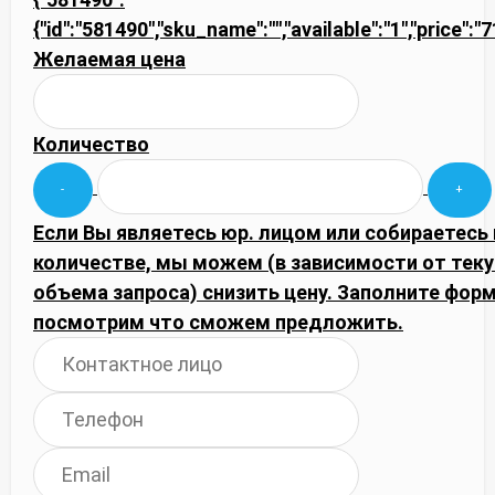
{"id":"581490","sku_name":"","available":"1","price":"
Желаемая цена
Количество
Если Вы являетесь юр. лицом или собираетесь
количестве, мы можем (в зависимости от тек
объема запроса) снизить цену. Заполните фор
посмотрим что сможем предложить.