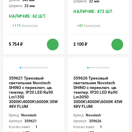
Ширина:
22 мм
Ширина:
22 мм
НАЛИЧИЕ: 473 ШТ.
НАЛИЧИЕ: 62 ШТ.
+
115
бонус(ов)
+
42
бонус(ов)
5 754
₽
2 100
₽
359621 Трековый
359626 Трековый
светильник Novotech
светильник Novotech
SHINO с переключ. цв.
SHINO с переключ. цв.
темпер. IP20 LED Ra90
темпер. IP20 LED Ra90
Lm1350
Lm3050
3000К\4000К\6000К 30W
3000К\4000К\6000К 45W
48V FLUM
48V FLUM
Бренд:
Novotech
Бренд:
Novotech
Артикул:
359621
Артикул:
359626
Кол-во ламп или LED:
1
Кол-во ламп или LED:
1