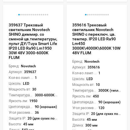
359637 Трековый
359616 Трековый
светильник Novotech
светильник Novotech
SHINO диммир. со
SHINO с переключ. цв.
сменой цв.температуры,
темпер. IP20 LED Ra90
пульт ДУ/Tuya Smart Life
Lm450
IP20 LED Ra90 Lm1950
3000К\4000К\6000К 10W
30W 48V 3000-6000K
48V FLUM
FLUM
Бренд:
Novotech
Бренд:
Novotech
Артикул:
359616
Артикул:
359637
Кол-во ламп или LED:
1
Кол-во ламп или LED:
1
Цоколь:
LED
Цоколь:
LED
Мощность вт:
10
Мощность вт:
30
Температура света:
3000K (теплый), 4000K (нейтральный), 6000K (холодный), CCT механическое переключение
Температура света:
3000-6000K (плавная рег.)
Яркость лм:
450
Яркость лм:
1950
Цветопередача (CRI):
90 (хорошая)
Цветопередача (CRI):
90 (хорошая)
Угол рассеивания света °:
120
Угол рассеивания света °:
36
Защита IP:
20 (для сухих пом.)
Защита IP:
20 (для сухих пом.)
Высота:
45 мм
Высота:
45 мм
Длина:
300 мм
Длина:
543 мм