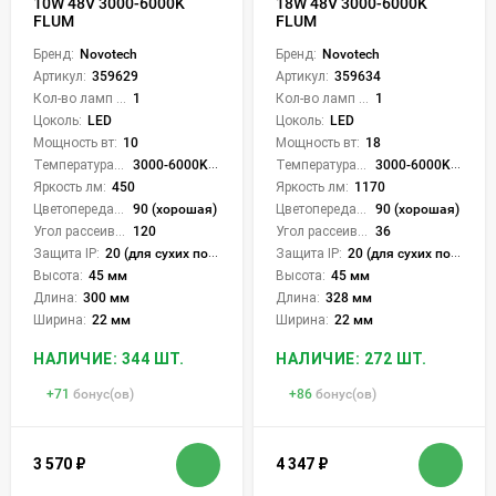
10W 48V 3000-6000K
18W 48V 3000-6000K
FLUM
FLUM
Бренд:
Novotech
Бренд:
Novotech
Артикул:
359629
Артикул:
359634
Кол-во ламп или LED:
1
Кол-во ламп или LED:
1
Цоколь:
LED
Цоколь:
LED
Мощность вт:
10
Мощность вт:
18
Температура света:
3000-6000K (плавная рег.)
Температура света:
3000-6000K (плавная рег.)
Яркость лм:
450
Яркость лм:
1170
Цветопередача (CRI):
90 (хорошая)
Цветопередача (CRI):
90 (хорошая)
Угол рассеивания света °:
120
Угол рассеивания света °:
36
Защита IP:
20 (для сухих пом.)
Защита IP:
20 (для сухих пом.)
Высота:
45 мм
Высота:
45 мм
Длина:
300 мм
Длина:
328 мм
Ширина:
22 мм
Ширина:
22 мм
НАЛИЧИЕ: 344 ШТ.
НАЛИЧИЕ: 272 ШТ.
+
71
бонус(ов)
+
86
бонус(ов)
3 570
₽
4 347
₽