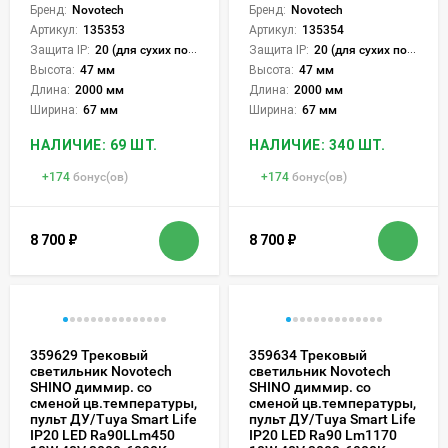
Бренд:
Novotech
Бренд:
Novotech
Артикул:
135353
Артикул:
135354
Защита IP:
20 (для сухих пом.)
Защита IP:
20 (для сухих пом.)
Высота:
47 мм
Высота:
47 мм
Длина:
2000 мм
Длина:
2000 мм
Ширина:
67 мм
Ширина:
67 мм
НАЛИЧИЕ: 69 ШТ.
НАЛИЧИЕ: 340 ШТ.
+
174
бонус(ов)
+
174
бонус(ов)
8 700
₽
8 700
₽
359629 Трековый
359634 Трековый
светильник Novotech
светильник Novotech
SHINO диммир. со
SHINO диммир. со
сменой цв.температуры,
сменой цв.температуры,
пульт ДУ/Tuya Smart Life
пульт ДУ/Tuya Smart Life
IP20 LED Ra90LLm450
IP20 LED Ra90 Lm1170