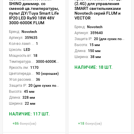
SHINO диммир. со
(2.4G) для управления
сменой цв.температуры,
SMART светильниками
пульт ДУ/Tuya Smart Life
Novotech серий FLUM и
IP20 LED Ra90 18W 48V
VECTOR
3000-6000K FLUM
Бренд:
Novotech
Бренд:
Novotech
Артикул:
359640
Артикул:
359635
Защита IP:
20 (для сухих пом.)
Кол-во ламп или LED:
1
Высота:
15 мм
Цоколь:
LED
Длина:
150 мм
Мощность вт:
18
Ширина:
38 мм
Температура света:
3000-6000K (плавная рег.)
НАЛИЧИЕ: 18 ШТ.
Яркость лм:
1170
Цветопередача (CRI):
90 (хорошая)
Угол рассеивания света °:
36
Защита IP:
20 (для сухих пом.)
Высота:
45 мм
Длина:
328 мм
Ширина:
22 мм
НАЛИЧИЕ: 117 ШТ.
+
86
бонус(ов)
+
18
бонус(ов)