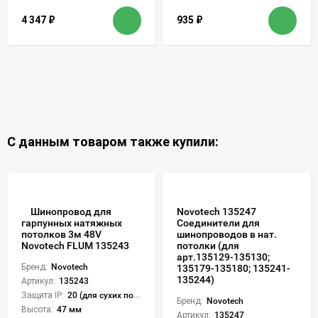
4 347
₽
935
₽
С данным товаром также купили:
Шинопровод для
Novotech 135247
Соединители для
гарпунных натяжных
шинопроводов в нат.
потолков 3м 48V
потолки (для
Novotech FLUM 135243
арт.135129-135130;
Бренд:
Novotech
135179-135180; 135241-
135244)
Артикул:
135243
Защита IP:
20 (для сухих пом.)
Бренд:
Novotech
Высота:
47 мм
Артикул:
135247