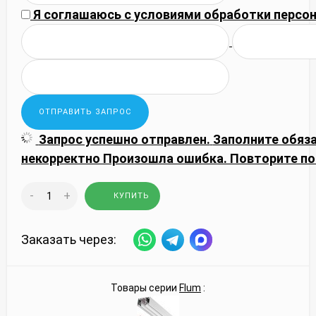
Я соглашаюсь с
условиями обработки
персон
Запрос успешно отправлен.
Заполните обяз
некорректно
Произошла ошибка. Повторите по
-
+
КУПИТЬ
Заказать через:
Товары серии
Flum
: