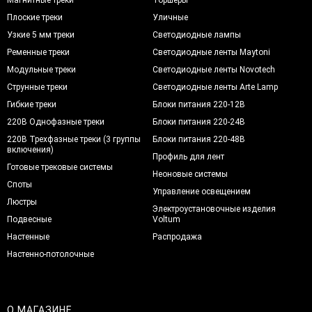
Магнитные треки
Торшеры
Плоские треки
Уличные
Узкие 5 мм треки
Светодиодные лампы
Ременные треки
Светодиодные ленты Maytoni
Модульные треки
Светодиодные ленты Novotech
Струнные треки
Светодиодные ленты Arte Lamp
Гибкие треки
Блоки питания 220-12В
220В Однофазные треки
Блоки питания 220-24В
220В Трехфазные треки (3 группы
Блоки питания 220-48В
включения)
Профиль для лент
Готовые трековые системы
Неоновые системы
Споты
Управление освещением
Люстры
Электроустановочные изделия
Подвесные
Voltum
Настенные
Распродажа
Настенно-потолочные
О МАГАЗИНЕ