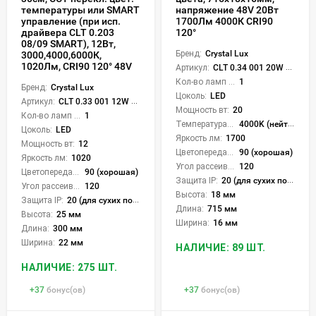
напряжение 48V 20Вт
температуры или SMART
1700Лм 4000К CRI90
управление (при исп.
120°
драйвера CLT 0.203
08/09 SMART), 12Вт,
Бренд:
Crystal Lux
3000,4000,6000К,
1020Лм, CRI90 120° 48V
Артикул:
CLT 0.34 001 20W BL 4000K
Кол-во ламп или LED:
1
Бренд:
Crystal Lux
Цоколь:
LED
Артикул:
CLT 0.33 001 12W BL M 3CCT-SMART
Мощность вт:
20
Кол-во ламп или LED:
1
Температура света:
4000K (нейтральный)
Цоколь:
LED
Яркость лм:
1700
Мощность вт:
12
Цветопередача (CRI):
90 (хорошая)
Яркость лм:
1020
Угол рассеивания света °:
120
Цветопередача (CRI):
90 (хорошая)
Защита IP:
20 (для сухих пом.)
Угол рассеивания света °:
120
Высота:
18 мм
Защита IP:
20 (для сухих пом.)
Длина:
715 мм
Высота:
25 мм
Ширина:
16 мм
Длина:
300 мм
Ширина:
22 мм
НАЛИЧИЕ: 89 ШТ.
НАЛИЧИЕ: 275 ШТ.
+
37
бонус(ов)
+
37
бонус(ов)