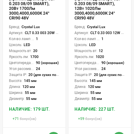
0.203 08/09 SMART),
0.203 08/09 SMART),
20Вт 1700Лм
12Вт 1020Лм
3000,4000,6000К 24°
3000,4000,6000К 24°
CRI90 48V
CRI90 48V
Бренд:
Crystal Lux
Бренд:
Crystal Lux
Артикул:
CLT 0.33 003 20W BL 3CCT-SMART
Артикул:
CLT 0.33 003 12W BL 3CCT-SMART
Кол-во ламп или LED:
1
Кол-во ламп или LED:
1
Цоколь:
LED
Цоколь:
LED
Мощность вт:
20
Мощность вт:
12
Яркость лм:
1700
Яркость лм:
1020
Цветопередача (CRI):
90 (хорошая)
Цветопередача (CRI):
90 (хорошая)
Угол рассеивания света °:
24
Угол рассеивания света °:
24
Защита IP:
20 (для сухих пом.)
Защита IP:
20 (для сухих пом.)
Высота:
145 мм
Высота:
145 мм
Длина:
120 мм
Длина:
120 мм
Ширина:
55 мм
Ширина:
55 мм
Диаметр:
55 мм
Диаметр:
55 мм
НАЛИЧИЕ: 179 ШТ.
НАЛИЧИЕ: 227 ШТ.
+
71
бонус(ов)
+
59
бонус(ов)