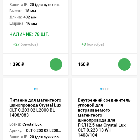
Защита IP:
20 (для сухих пом.)
Высота:
18 мм
Длина:
402 мм
Ширина:
16 мм
НАЛИЧИЕ: 78 ШТ.
+
27
бонус(ов)
+
3
бонус(ов)
1 390
₽
160
₽
Питание для магнитного
Внутренний соединитель
шинопровода Crystal Lux
угловой для
CLT 0.203 02 L2000 BL
встраиваемого
1408/083
магнитного
шинопровода для
Бренд:
Crystal Lux
ГКЛ12,5 мм Crystal Lux
CLT 0.223 13 WH
Артикул:
CLT 0.203 02 L2000 BL
1408/104
Защита IP:
20 (для сухих пом.)