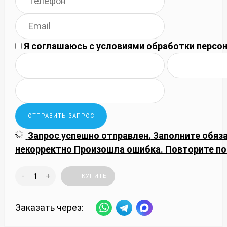
Я соглашаюсь с
условиями обработки
персон
Запрос успешно отправлен.
Заполните обяз
некорректно
Произошла ошибка. Повторите по
-
+
КУПИТЬ
Заказать через: