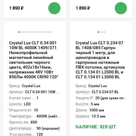
1 890
₽
1 890
₽
Crystal Lux CLT 0.34 001
Crystal Lux CLT 0.234 07
10W BL 4000K 1409/371
BL 1408/085 Гарпун
Низкопрофильный
черный 1 метр, для
магнитный линейный
шинопроводов в
светильник черного
гарпунные натяжные
цвета, 402x18x16мм,
ПВХ потолки, артикулов
напряжение 48V 10Вт
CLT 0.134 01 L2000 BL и
850Лм 4000К CRI90 120°
CLT 0.134 01 L3000 BL
Бренд:
Crystal Lux
Бренд:
Crystal Lux
Артикул:
CLT 0.34 001 10W BL 4000K
Артикул:
CLT 0.234 07 BL
Кол-во ламп или LED:
1
Защита IP:
20 (для сухих пом.)
Цоколь:
LED
Высота:
5 мм
Мощность вт:
10
Длина:
1000 мм
Температура света:
4000K (нейтральный)
Ширина:
12.5 мм
Яркость лм:
850
НАЛИЧИЕ: 828 ШТ.
Цветопередача (CRI):
90 (хорошая)
Угол рассеивания света °:
120