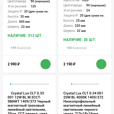
Яркость лм:
1020
Цветопередача (CRI):
90 (хорошая)
Цветопередача (CRI):
90 (хорошая)
Угол рассеивания света °:
120
Угол рассеивания света °:
24
Защита IP:
20 (для сухих пом.)
Защита IP:
20 (для сухих пом.)
Высота:
25 мм
Высота:
25 мм
Длина:
600 мм
Длина:
220 мм
Ширина:
22 мм
Ширина:
22 мм
НАЛИЧИЕ: 313 ШТ.
НАЛИЧИЕ: 25 ШТ.
+
59
бонус(ов)
+
43
бонус(ов)
2 990
₽
2 190
₽
Crystal Lux CLT 0.33
Crystal Lux CLT 0.34 001
20W BL 4000K 1409/372
001 12W BL M 3CCT-
Низкопрофильный
SMART 1409/373 Черный
магнитный линейный
магнитный трековый
светильник черного
линейный светильник,
цвета, 715x18x16мм,
30см, CCT перекл. цвет.