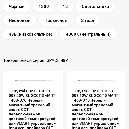
Черный
1200
12
Светильники
Неоновый
Подвесной
3 года
48В (низковольтное)
4000K (нейтральный)
Товары одной серии
SPACE 48V
:
Crystal Lux CLT 0.33
Crystal Lux CLT 0.33
003 20W BL 3CCT-SMART
003 12W BL 3CCT-SMART
1409/376 Черный
1409/375 Черный
магнитный трековый
магнитный трековый
спот с CCT
спот с CCT
переключаемой
переключаемой
цветовой температурой
цветовой температурой
или SMART управлением
или SMART управлением
(при исп. драйвера CLT
(при исп. драйвера CLT