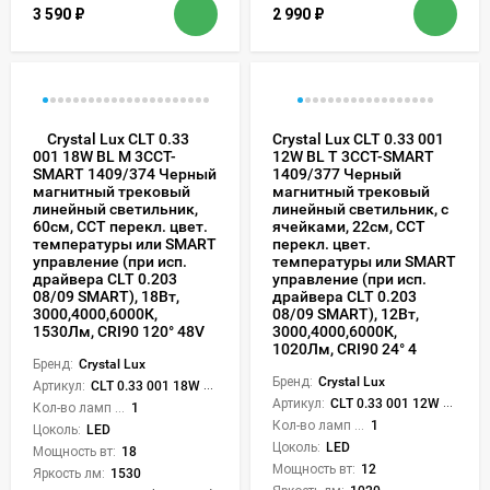
3 590
₽
2 990
₽
Crystal Lux CLT 0.33
Crystal Lux CLT 0.33 001
12W BL T 3CCT-SMART
001 18W BL M 3CCT-
1409/377 Черный
SMART 1409/374 Черный
магнитный трековый
магнитный трековый
линейный светильник, с
линейный светильник,
ячейками, 22см, CCT
60см, CCT перекл. цвет.
перекл. цвет.
температуры или SMART
температуры или SMART
управление (при исп.
управление (при исп.
драйвера CLT 0.203
драйвера CLT 0.203
08/09 SMART), 18Вт,
08/09 SMART), 12Вт,
3000,4000,6000К,
3000,4000,6000К,
1530Лм, CRI90 120° 48V
1020Лм, CRI90 24° 4
Бренд:
Crystal Lux
Бренд:
Crystal Lux
Артикул:
CLT 0.33 001 18W BL M 3CCT-SMART
Артикул:
CLT 0.33 001 12W BL T 3CCT-SMART
Кол-во ламп или LED:
1
Кол-во ламп или LED:
1
Цоколь:
LED
Цоколь:
LED
Мощность вт:
18
Мощность вт:
12
Яркость лм:
1530