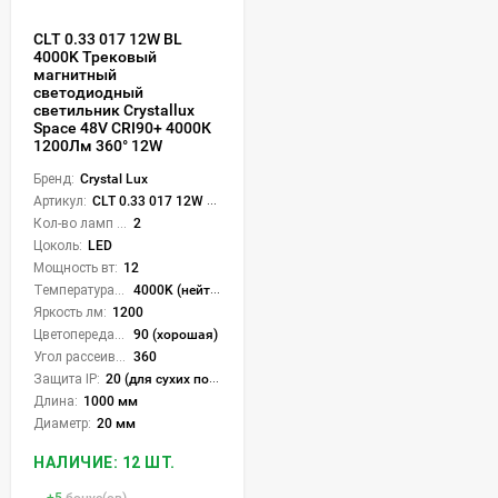
CLT 0.33 017 12W BL
4000K Трековый
магнитный
светодиодный
светильник Crystallux
Space 48V CRI90+ 4000К
1200Лм 360° 12W
Бренд:
Crystal Lux
Артикул:
CLT 0.33 017 12W BL 4000K
Кол-во ламп или LED:
2
Цоколь:
LED
Мощность вт:
12
Температура света:
4000K (нейтральный)
Яркость лм:
1200
Цветопередача (CRI):
90 (хорошая)
Угол рассеивания света °:
360
Защита IP:
20 (для сухих пом.)
Длина:
1000 мм
Диаметр:
20 мм
НАЛИЧИЕ: 12 ШТ.