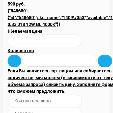
590 руб.
{"548680":
{"id":"548680","sku_name":"1409\/353","available":"1"
0.33 018 12W BL 4000K"}}
Желаемая цена
Количество
Если Вы являетесь юр. лицом или собираетесь
количестве, мы можем (в зависимости от тек
объема запроса) снизить цену. Заполните фор
что сможем предложить.