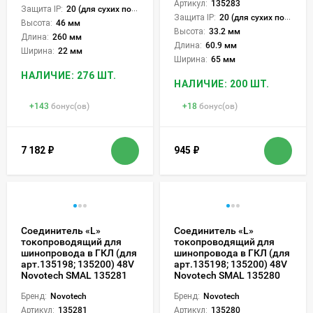
Артикул:
135283
Защита IP:
20 (для сухих пом.)
Защита IP:
20 (для сухих пом.)
Высота:
46 мм
Высота:
33.2 мм
Длина:
260 мм
Длина:
60.9 мм
Ширина:
22 мм
Ширина:
65 мм
НАЛИЧИЕ: 276 ШТ.
НАЛИЧИЕ: 200 ШТ.
+
143
бонус(ов)
+
18
бонус(ов)
7 182
₽
945
₽
Соединитель «L»
Соединитель «L»
токопроводящий для
токопроводящий для
шинопровода в ГКЛ (для
шинопровода в ГКЛ (для
арт.135198; 135200) 48V
арт.135198; 135200) 48V
Novotech SMAL 135281
Novotech SMAL 135280
Бренд:
Novotech
Бренд:
Novotech
Артикул:
135281
Артикул:
135280