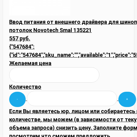
Ввод питания от внешнего драйвера для шиноп
потолок Novotech Smal 135221
557 руб.
{"547684":
{"id":"547684","sku_name":"","available":"1","price":"
Желаемая цена
Количество
Если Вы являетесь юр. лицом или собираетесь
количестве, мы можем (в зависимости от тек
объема запроса) снизить цену. Заполните фор
посмотрим что сможем предложить.