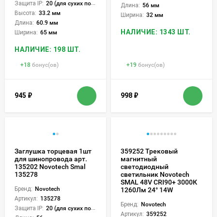
Защита IP:
20 (для сухих пом.)
Длина:
56 мм
Высота:
33.2 мм
Ширина:
32 мм
Длина:
60.9 мм
НАЛИЧИЕ: 1343 ШТ.
Ширина:
65 мм
НАЛИЧИЕ: 198 ШТ.
+
18
бонус(ов)
+
19
бонус(ов)
945
₽
998
₽
Заглушка торцевая 1шт
359252 Трековый
для шинопровода арт.
магнитный
135202 Novotech Smal
светодиодный
135278
светильник Novotech
SMAL 48V CRI90+ 3000К
Бренд:
Novotech
1260Лм 24° 14W
Артикул:
135278
Бренд:
Novotech
Защита IP:
20 (для сухих пом.)
Артикул:
359252