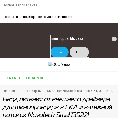
Полная версия сайта
×
Бесплатный подбор трекового освещения
Ваш город
Москва
?
0
КАТАЛОГ ТОВАРОВ
Главная
Плоские треки
SMAL 48V Novotech толщина 5.5 мм
Ввод п
Ввод питания от внешнего драйвера
для шинопроводов в ГКЛ и натяжной
потолок Novotech Smal 135221