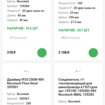
Бренд:
Novotech
Мощность вт:
100
Артикул:
135284
Защита IP:
20 (для сухих пом.)
Защита IP:
20 (для сухих пом.)
Высота:
25 мм
Длина:
45 мм
Длина:
254 мм
Ширина:
45 мм
Ширина:
21.5 мм
НАЛИЧИЕ: 415 ШТ.
НАЛИЧИЕ: 267 ШТ.
+
7
бонус(ов)
+
62
бонус(ов)
378
₽
3 108
₽
Драйвер IP20 250W 48V
Соединитель «Г»
Novotech Flum Smal
токопроводящий для
359507
шинопровода в ГКЛ (для
арт.135198; 135200) 48V
Бренд:
Novotech
Novotech SMAL 135283
Артикул:
359507
Бренд:
Novotech
Мощность вт:
250