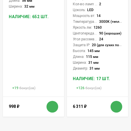
Длина:
56 мм
Кол-во ламп или LED:
2
Ширина:
32 мм
Цоколь:
LED
Мощность вт:
14
НАЛИЧИЕ: 652 ШТ.
Температура света:
3000K (теплый)
Яркость лм:
1260
Цветопередача (CRI):
90 (хорошая)
Угол рассеивания света °:
24
Защита IP:
20 (для сухих пом.)
Высота:
145 мм
Длина:
115 мм
Ширина:
31 мм
Диаметр:
31 мм
НАЛИЧИЕ: 17 ШТ.
+
19
бонус(ов)
+
126
бонус(ов)
998
₽
6 311
₽