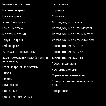
Коммерческие треки
Настольные
Магнитные треки
Торшеры
Плоские треки
Уличные
Узкие 5 мм треки
Светодиодные лампы
Ременные треки
Светодиодные ленты Maytoni
Модульные треки
Светодиодные ленты Novotech
Струнные треки
Светодиодные ленты Arte Lamp
Гибкие треки
Блоки питания 220-12В
220В Однофазные треки
Блоки питания 220-24В
220В Трехфазные треки (3 группы
Блоки питания 220-48В
включения)
Профиль для лент
Готовые трековые системы
Неоновые системы
Споты
Управление освещением
Люстры
Электроустановочные изделия
Подвесные
Voltum
Настенные
Распродажа
Настенно-потолочные