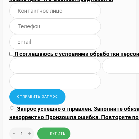
Я соглашаюсь с
условиями обработки
персон
Запрос успешно отправлен.
Заполните обяз
некорректно
Произошла ошибка. Повторите по
-
+
КУПИТЬ