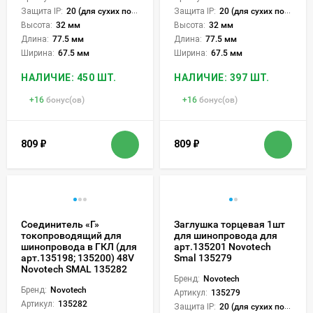
Защита IP:
20 (для сухих пом.)
Защита IP:
20 (для сухих пом.)
Высота:
32 мм
Высота:
32 мм
Длина:
77.5 мм
Длина:
77.5 мм
Ширина:
67.5 мм
Ширина:
67.5 мм
НАЛИЧИЕ: 450 ШТ.
НАЛИЧИЕ: 397 ШТ.
+
16
бонус(ов)
+
16
бонус(ов)
809
₽
809
₽
Соединитель «Г»
Заглушка торцевая 1шт
токопроводящий для
для шинопровода для
шинопровода в ГКЛ (для
арт.135201 Novotech
арт.135198; 135200) 48V
Smal 135279
Novotech SMAL 135282
Бренд:
Novotech
Бренд:
Novotech
Артикул:
135279
Артикул:
135282
Защита IP:
20 (для сухих пом.)