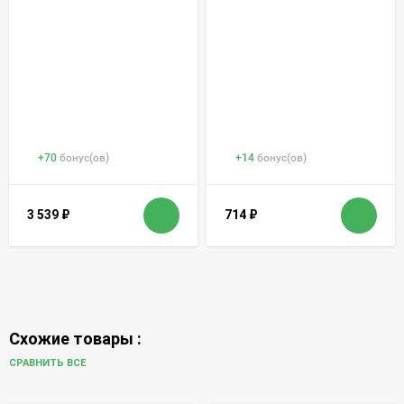
+
70
бонус(ов)
+
14
бонус(ов)
3 539
₽
714
₽
Схожие товары :
СРАВНИТЬ ВСЕ