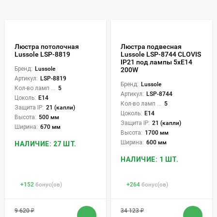
Люстра потолочная
Люстра подвесная
Lussole LSP-8819
Lussole LSP-8744 CLOVIS
IP21 под лампы 5xE14
Бренд:
Lussole
200W
Артикул:
LSP-8819
Бренд:
Lussole
Кол-во ламп или LED:
5
Артикул:
LSP-8744
Цоколь:
E14
Кол-во ламп или LED:
5
Защита IP:
21 (капли)
Цоколь:
E14
Высота:
500 мм
Защита IP:
21 (капли)
Ширина:
670 мм
Высота:
1700 мм
Ширина:
600 мм
НАЛИЧИЕ: 27 ШТ.
НАЛИЧИЕ: 1 ШТ.
+
152
бонус(ов)
+
264
бонус(ов)
9 620
₽
34 123
₽