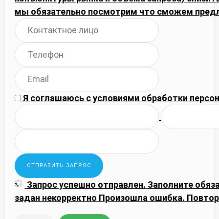
мы обязательно посмотрим что сможем пред
Я соглашаюсь с
условиями обработки
персон
Запрос успешно отправлен.
Заполните обяз
задан некорректно
Произошла ошибка. Повтор