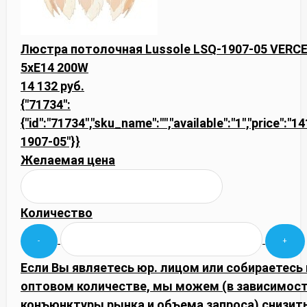
Люстра потолочная Lussole LSQ-1907-05 VERCE
5xE14 200W
14 132 руб.
{"71734":
{"id":"71734","sku_name":"","available":"1","price":"1
1907-05"}}
Желаемая цена
Количество
Если Вы являетесь юр. лицом или собираетесь 
оптовом количестве, мы можем (в зависимост
конъюнктуры рынка и объема запроса) снизить