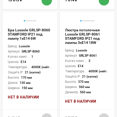
15 015
₽
7 614
₽
Бра Lussole GRLSP-8060
Люстра потолочная
STAMFORD IP21 под
Lussole GRLSP-8061
лампу 1xE14 6W
STAMFORD IP21 под
лампы 3xE14 18W
Бренд:
Lussole
Бренд:
Lussole
Артикул:
GRLSP-8060
Артикул:
GRLSP-8061
Кол-во ламп или LED:
1
Кол-во ламп или LED:
3
Цоколь:
E14
Цоколь:
E14
Температура света:
4000K (нейтральный)
Температура света:
4000K (нейтральный)
Защита IP:
21 (капли)
Защита IP:
21 (капли)
Высота:
170 мм
Высота:
370 мм
Длина:
130 мм
Ширина:
560 мм
Ширина:
150 мм
Диаметр:
560 мм
НЕТ В НАЛИЧИИ
НЕТ В НАЛИЧИИ