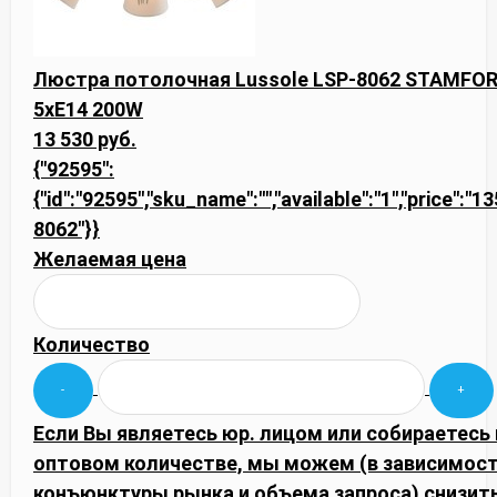
Люстра потолочная Lussole LSP-8062 STAMFOR
5xE14 200W
13 530 руб.
{"92595":
{"id":"92595","sku_name":"","available":"1","price":"1
8062"}}
Желаемая цена
Количество
Если Вы являетесь юр. лицом или собираетесь 
оптовом количестве, мы можем (в зависимост
конъюнктуры рынка и объема запроса) снизить