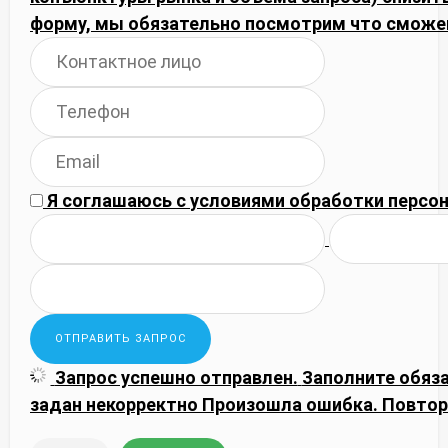
форму, мы обязательно посмотрим что сможе
Я соглашаюсь с
условиями обработки
персон
Запрос успешно отправлен.
Заполните обяз
задан некорректно
Произошла ошибка. Повтор