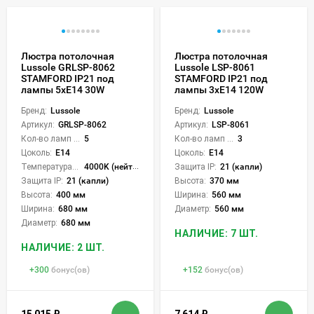
Люстра потолочная
Люстра потолочная
Lussole GRLSP-8062
Lussole LSP-8061
STAMFORD IP21 под
STAMFORD IP21 под
лампы 5xE14 30W
лампы 3xE14 120W
Бренд:
Lussole
Бренд:
Lussole
Артикул:
GRLSP-8062
Артикул:
LSP-8061
Кол-во ламп или LED:
5
Кол-во ламп или LED:
3
Цоколь:
E14
Цоколь:
E14
Температура света:
4000K (нейтральный)
Защита IP:
21 (капли)
Защита IP:
21 (капли)
Высота:
370 мм
Высота:
400 мм
Ширина:
560 мм
Ширина:
680 мм
Диаметр:
560 мм
Диаметр:
680 мм
НАЛИЧИЕ: 7 ШТ.
НАЛИЧИЕ: 2 ШТ.
+
300
бонус(ов)
+
152
бонус(ов)