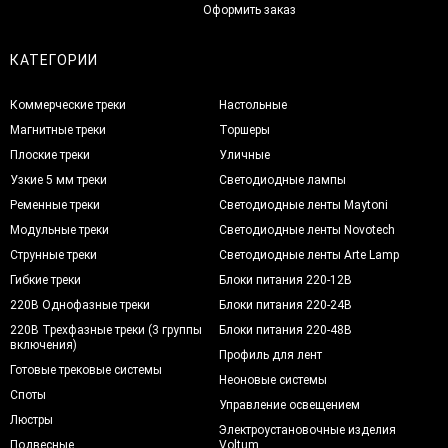
Оформить заказ
КАТЕГОРИИ
Коммерческие треки
Настольные
Магнитные треки
Торшеры
Плоские треки
Уличные
Узкие 5 мм треки
Светодиодные лампы
Ременные треки
Светодиодные ленты Maytoni
Модульные треки
Светодиодные ленты Novotech
Струнные треки
Светодиодные ленты Arte Lamp
Гибкие треки
Блоки питания 220-12В
220В Однофазные треки
Блоки питания 220-24В
220В Трехфазные треки (3 группы
Блоки питания 220-48В
включения)
Профиль для лент
Готовые трековые системы
Неоновые системы
Споты
Управление освещением
Люстры
Электроустановочные изделия
Подвесные
Voltum