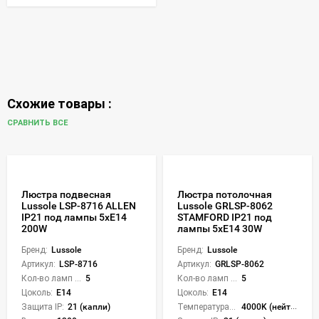
Схожие товары :
СРАВНИТЬ ВСЕ
Люстра подвесная
Люстра потолочная
Lussole LSP-8716 ALLEN
Lussole GRLSP-8062
IP21 под лампы 5xE14
STAMFORD IP21 под
200W
лампы 5xE14 30W
Бренд:
Lussole
Бренд:
Lussole
Артикул:
LSP-8716
Артикул:
GRLSP-8062
Кол-во ламп или LED:
5
Кол-во ламп или LED:
5
Цоколь:
E14
Цоколь:
E14
Защита IP:
21 (капли)
Температура света:
4000K (нейтральный)