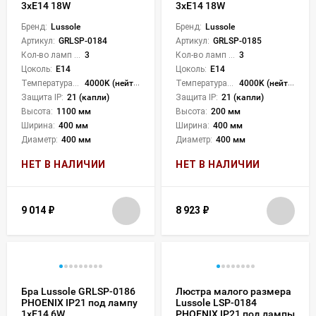
3xE14 18W
3xE14 18W
Бренд:
Lussole
Бренд:
Lussole
Артикул:
GRLSP-0184
Артикул:
GRLSP-0185
Кол-во ламп или LED:
3
Кол-во ламп или LED:
3
Цоколь:
E14
Цоколь:
E14
Температура света:
4000K (нейтральный)
Температура света:
4000K (нейтральный)
Защита IP:
21 (капли)
Защита IP:
21 (капли)
Высота:
1100 мм
Высота:
200 мм
Ширина:
400 мм
Ширина:
400 мм
Диаметр:
400 мм
Диаметр:
400 мм
НЕТ В НАЛИЧИИ
НЕТ В НАЛИЧИИ
9 014
₽
8 923
₽
Бра Lussole GRLSP-0186
Люстра малого размера
PHOENIX IP21 под лампу
Lussole LSP-0184
1xE14 6W
PHOENIX IP21 под лампы