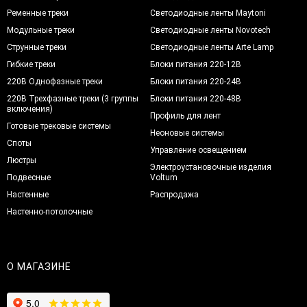
Ременные треки
Светодиодные ленты Maytoni
Модульные треки
Светодиодные ленты Novotech
Струнные треки
Светодиодные ленты Arte Lamp
Гибкие треки
Блоки питания 220-12В
220В Однофазные треки
Блоки питания 220-24В
220В Трехфазные треки (3 группы
Блоки питания 220-48В
включения)
Профиль для лент
Готовые трековые системы
Неоновые системы
Споты
Управление освещением
Люстры
Электроустановочные изделия
Подвесные
Voltum
Настенные
Распродажа
Настенно-потолочные
О МАГАЗИНЕ