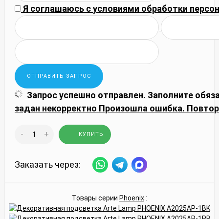
Я соглашаюсь с
условиями обработки
персон
Запрос успешно отправлен.
Заполните обяз
задан некорректно
Произошла ошибка. Повтор
-
+
КУПИТЬ
Заказать через:
Товары серии
Phoenix
: