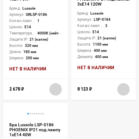
3xE14 120W
Бренд:
Lussole
Бренд:
Lussole
Артикул:
GRLSP-0186
Артикул:
LSP-0184
Кол-во ламп или LED:
1
Кол-во ламп или LED:
3
Цоколь:
E14
Цоколь:
E14
Температура света:
4000K (нейтральный)
Защита IP:
21 (капли)
Защита IP:
21 (капли)
Высота:
1100 мм
Высота:
320 мм
Ширина:
400 мм
Длина:
180 мм
Диаметр:
400 мм
Ширина:
200 мм
НЕТ В НАЛИЧИИ
НЕТ В НАЛИЧИИ
2 678
₽
8 123
₽
Бра Lussole LSP-0186
PHOENIX IP21 под лампу
1xE14 40W