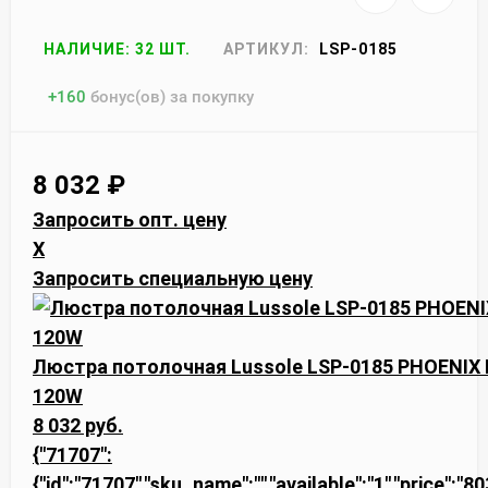
НАЛИЧИЕ: 32 ШТ.
АРТИКУЛ:
LSP-0185
+
160
бонус(ов) за покупку
8 032
₽
Запросить опт. цену
X
Запросить специальную цену
Люстра потолочная Lussole LSP-0185 PHOENIX 
120W
8 032 руб.
{"71707":
{"id":"71707","sku_name":"","available":"1","price":"8