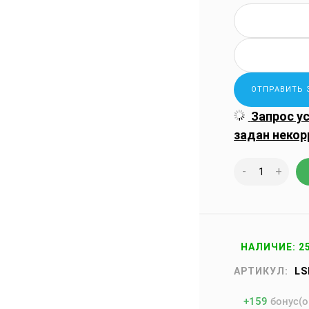
Запрос у
задан некор
-
+
НАЛИЧИЕ: 2
АРТИКУЛ:
LS
+
159
бонус(о