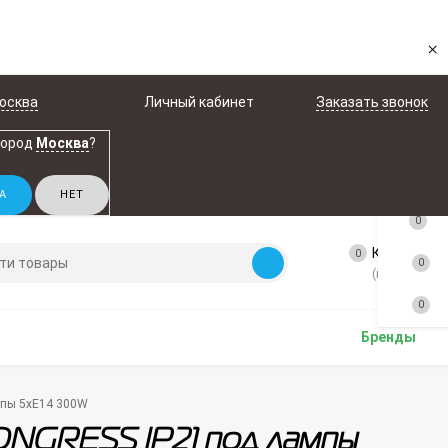
×
осква
Личный кабинет
Заказать звонок
город
Москва
?
0
Корзина
0
0
(пусто)
0
Бренды
мпы 5xE14 300W
CONGRESS IP21 под лампы