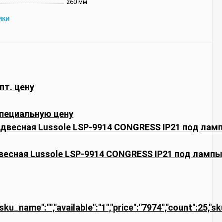
260 мм
ИКИ
пт. цену
пециальную цену
есная Lussole LSP-9914 CONGRESS IP21 под лампы
"sku_name":"","available":"1","price":"7974","count":25,"s