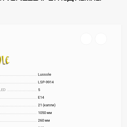
Lussole
LSP-9914
LED
5
E14
21 (капли)
1050 мм
260 мм