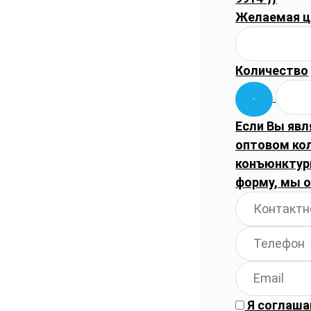
Желаемая ц
Количество
Если Вы явл
оптовом ко
конъюнктуры
форму, мы 
Я соглаша