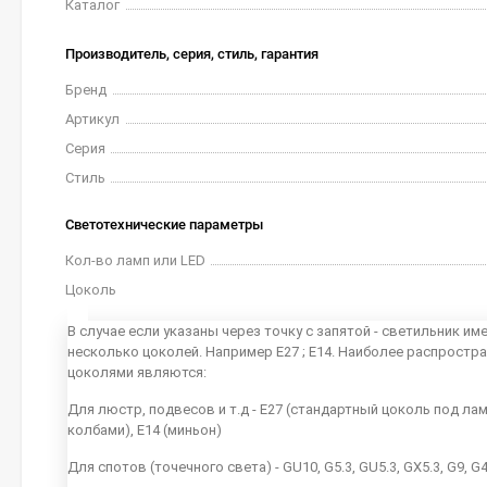
Каталог
Производитель, серия, стиль, гарантия
Бренд
Артикул
Серия
Стиль
Светотехнические параметры
Кол-во ламп или LED
Цоколь
В случае если указаны через точку с запятой - светильник им
несколько цоколей. Например E27 ; E14. Наиболее распростр
цоколями являются:
Для люстр, подвесов и т.д - E27 (стандартный цоколь под ла
колбами), E14 (миньон)
Для спотов (точечного света) - GU10, G5.3, GU5.3, GX5.3, G9, G