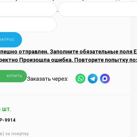
спешно отправлен.
Заполните обязательные поля
E
ректно
Произошла ошибка. Повторите попытку по
КУПИТЬ
Заказать через:
5 ШТ.
P-9914
в) за покупку