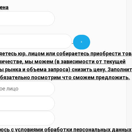
ена
яетесь юр. лицом или собираетесь приобрести тов
личестве, мы можем (в зависимости от текущей
 рынка и объема запроса) снизить цену. Заполни
обязательно посмотрим что сможем предложить.
юсь с
условиями обработки
персональных данных