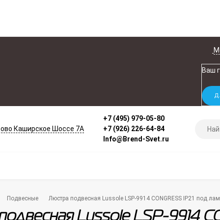
М
Ваш 
+7 (495) 979-05-80
ово Каширское Шоссе 7А
+7 (926) 226-64-84
Info@Brend-Svet.ru
Подвесные
Люстра подвесная Lussole LSP-9914 CONGRESS IP21 под ла
подвесная Lussole LSP-9914 