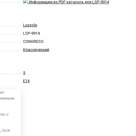
Информация из PDF каталога для LSP-9914
Lussole
LSP-9914
CONGRESS
Классический
5
E14
еет
аненным
мпы с
4, GU4