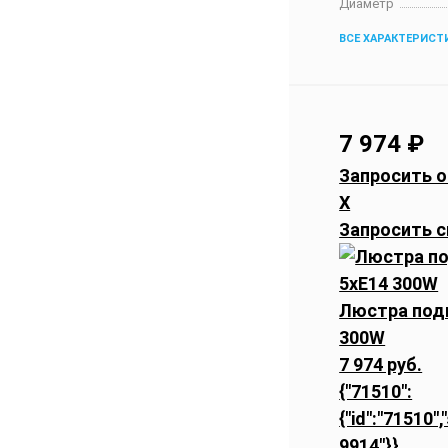
Диаметр
ВСЕ ХАРАКТЕРИСТ
7 974
₽
Запросить о
X
Запросить с
Люстра подв
300W
7 974 руб.
{"71510":
{"id":"71510",
9914"}}