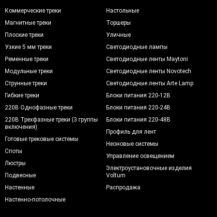
Коммерческие треки
Настольные
Магнитные треки
Торшеры
Плоские треки
Уличные
Узкие 5 мм треки
Светодиодные лампы
Ременные треки
Светодиодные ленты Maytoni
Модульные треки
Светодиодные ленты Novotech
Струнные треки
Светодиодные ленты Arte Lamp
Гибкие треки
Блоки питания 220-12В
220В Однофазные треки
Блоки питания 220-24В
220В Трехфазные треки (3 группы
Блоки питания 220-48В
включения)
Профиль для лент
Готовые трековые системы
Неоновые системы
Споты
Управление освещением
Люстры
Электроустановочные изделия
Подвесные
Voltum
Настенные
Распродажа
Настенно-потолочные