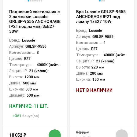
Подвесной светильник с
Бра Lussole GRLSP-9555
3 лампами Lussole
ANCHORAGE IP21 под
GRLSP-9556 ANCHORAGE
лампу 1xE27 10W
IP21 под лампы 3xE27
Бренд:
Lussole
30W
Артикул:
GRLSP-9555
Бренд:
Lussole
Кол-во ламп или LED:
1
Артикул:
GRLSP-9556
Цоколь:
E27
Кол-во ламп или LED:
3
Температура света:
4000K (нейтральный)
Цоколь:
E27
Защита IP:
21 (капли)
Температура света:
4000K (нейтральный)
Высота:
220 мм
Защита IP:
21 (капли)
Длина:
280 мм
Высота:
1200 мм
Ширина:
150 мм
Длина:
500 мм
Ширина:
500 мм
НЕТ В НАЛИЧИИ
Диаметр:
500 мм
НАЛИЧИЕ: 11 ШТ.
+
361
бонус(ов)
9 282
₽
18 052
₽