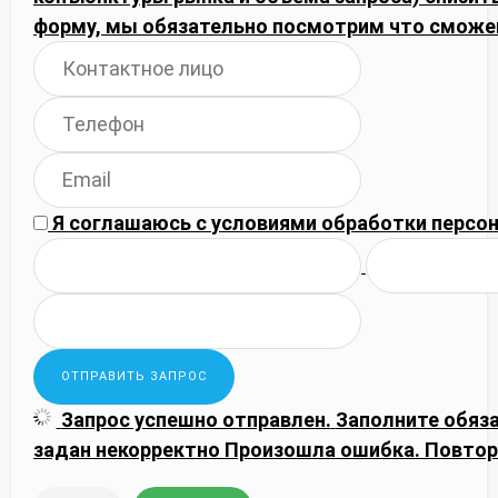
форму, мы обязательно посмотрим что сможе
Я соглашаюсь с
условиями обработки
персон
Запрос успешно отправлен.
Заполните обяз
задан некорректно
Произошла ошибка. Повтор