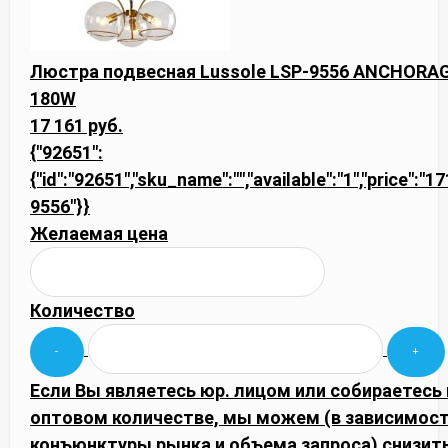
Люстра подвесная Lussole LSP-9556 ANCHORAG
180W
17 161 руб.
{"92651":
{"id":"92651","sku_name":"","available":"1","price":"1
9556"}}
Желаемая цена
Количество
Если Вы являетесь юр. лицом или собираетесь 
оптовом количестве, мы можем (в зависимост
конъюнктуры рынка и объема запроса) снизить