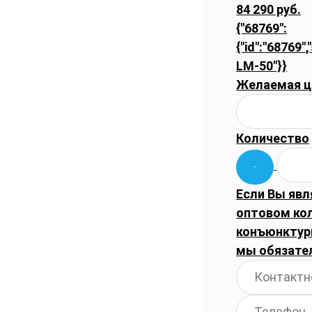
84 290 руб.
{"68769":
{"id":"68769",
LM-50"}}
Желаемая ц
Количество
Если Вы явл
оптовом ко
конъюнктуры
мы обязате