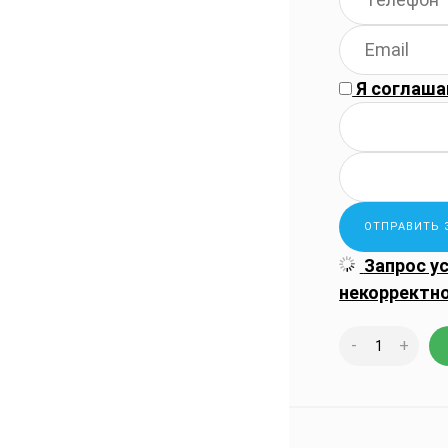
Я соглаша
Запрос у
некорректн
-
+