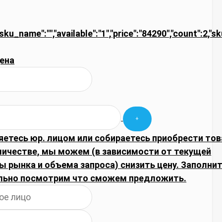
"sku_name":"","available":"1","price":"84290","count":2,"s
ена
яетесь юр. лицом или собираетесь приобрести тов
личестве, мы можем (в зависимости от текущей
 рынка и объема запроса) снизить цену. Заполнит
льно посмотрим что сможем предложить.