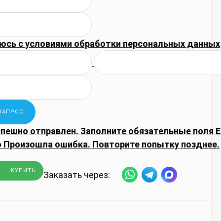
юсь с
условиями обработки
персональных данных
спешно отправлен.
Заполните обязательные поля
E
о
Произошла ошибка. Повторите попытку позднее.
КУПИТЬ
Заказать через: