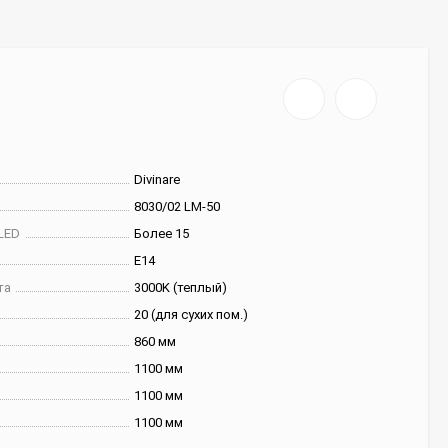
Divinare
8030/02 LM-50
LED
Более 15
E14
та
3000K (теплый)
20 (для сухих пом.)
860 мм
1100 мм
1100 мм
1100 мм