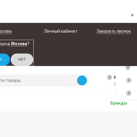
×
осква
Личный кабинет
Заказать звонок
город
Москва
?
0
Корзина
0
0
(пусто)
0
Бренды