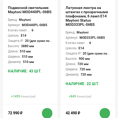
Подвесной светильник
Латунная люстра на
Maytoni MOD440PL-06BS
штангах с прозрачными
плафонами, 6 ламп Е14
Бренд:
Maytoni
Maytoni Status
MOD333PL-06BS
Артикул:
MOD440PL-06BS
Кол-во ламп или LED:
6
Бренд:
Maytoni
Цоколь:
E14
Артикул:
MOD333PL-06BS
Защита IP:
20 (для сухих пом.)
Кол-во ламп или LED:
6
Высота:
3880 мм
Цоколь:
E14
Длина:
510 мм
Защита IP:
20 (для сухих пом.)
Ширина:
510 мм
Высота:
900 мм
Диаметр:
510 мм
Длина:
720 мм
Ширина:
720 мм
НАЛИЧИЕ: 43 ШТ.
Диаметр:
720 мм
НАЛИЧИЕ: 22 ШТ.
+
1459
бонус(ов)
+
849
бонус(ов)
72 990
₽
42 490
₽