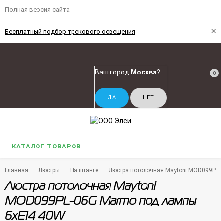
Полная версия сайта
×
Бесплатный подбор трекового освещения
Ваш город
Москва
?
0
КАТАЛОГ ТОВАРОВ
Главная
Люстры
На штанге
Люстра потолочная Maytoni MOD099PL
Люстра потолочная Maytoni
MOD099PL-06G Marmo под лампы
6xE14 40W