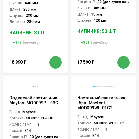
Защита IP:
20 (для сухих пом.)
Высота:
440 мм
Высота:
305 мм
Длина:
280 мм
Длина:
99 мм
Ширина:
280 мм
Ширина:
120 мм
Диаметр:
280 мм
НАЛИЧИЕ: 50 ШТ.
НАЛИЧИЕ: 8 ШТ.
+
379
бонус(ов)
+
351
бонус(ов)
18 990
₽
17 590
₽
Подвесной светильник
Настенный светильник
Maytoni MOD099PL-03G
(бра) Maytoni
MOD099WL-01G2
Бренд:
Maytoni
Бренд:
Maytoni
Артикул:
MOD099PL-03G
Артикул:
MOD099WL-01G2
Кол-во ламп или LED:
3
Кол-во ламп или LED:
1
Цоколь:
E14
Цоколь:
E14
Защита IP:
20 (для сухих пом.)