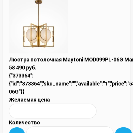
Люстра потолочная Maytoni MOD099PL-06G Ma
58 490 руб.
{"373364":
{"id":"373364","sku_name":"","available":"1","price"
06G"}}
Желаемая цена
Количество