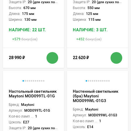
Защита IP:
20 (для сухих пом.)
Защита IP:
20 (для сухих пом.)
Высота:
670 мм
Высота:
550 мм
Длина:
175 мм
Длина:
125 мм
Ширина:
130 мм
Ширина:
115 мм
НАЛИЧИЕ: 22 ШТ.
НАЛИЧИЕ: 3 ШТ.
+
579
бонус(ов)
+
452
бонус(ов)
28 990
₽
22 620
₽
Настольный светильник
Настенный светильник
Maytoni MOD099TL-01G
(бра) Maytoni
MOD099WL-01G3
Бренд:
Maytoni
Бренд:
Maytoni
Артикул:
MOD099TL-01G
Артикул:
MOD099WL-01G3
Кол-во ламп или LED:
1
Кол-во ламп или LED:
1
Цоколь:
E27
Цоколь:
E14
Защита IP:
20 (для сухих пом.)