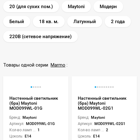
20 (для сухих пом.)
Maytoni
Модерн
Белый
18 кв. м.
Латунный
2 года
220В (сетевое напряжение)
Товары одной серии
Marmo
:
Настенный светильник
Настенный светильник
(бра) Maytoni
(бра) Maytoni
MOD099WL-01G
MOD099WL-02G1
Бренд:
Maytoni
Бренд:
Maytoni
Артикул:
MOD099WL-01G
Артикул:
MOD099WL-02G1
Кол-во ламп или LED:
1
Кол-во ламп или LED:
2
Цоколь:
E14
Цоколь:
E14