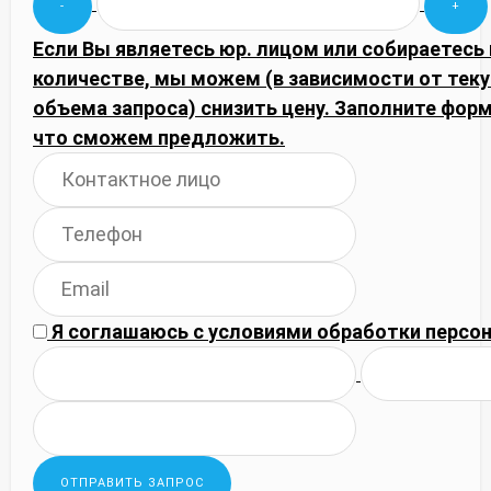
Если Вы являетесь юр. лицом или собираетесь
количестве, мы можем (в зависимости от тек
объема запроса) снизить цену. Заполните фор
что сможем предложить.
Я соглашаюсь с
условиями обработки
персон