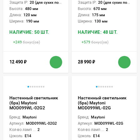
Защита IP:
20 (для сухих пом.)
Защита IP:
20 (для сухих пом.)
Высота:
480 мм
Высота:
670 мм
Длина:
120 мм
Длина:
175 мм
Ширина:
190 мм
Ширина:
130 мм
НАЛИЧИЕ: 50 ШТ.
НАЛИЧИЕ: 48 ШТ.
+
249
бонус(ов)
+
579
бонус(ов)
12 490
₽
28 990
₽
Настенный светильник
Настенный светильник
(бра) Maytoni
(бра) Maytoni
MOD099WL-02G2
MOD099WL-02G
Бренд:
Maytoni
Бренд:
Maytoni
Артикул:
MOD099WL-02G2
Артикул:
MOD099WL-02G
Кол-во ламп или LED:
2
Кол-во ламп или LED:
2
Цоколь:
E14
Цоколь:
E14