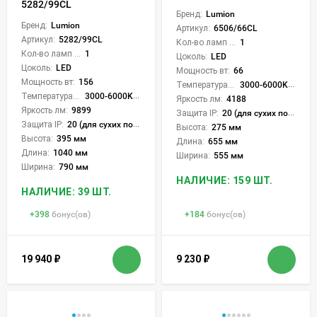
5282/99CL
Бренд:
Lumion
Бренд:
Lumion
Артикул:
6506/66CL
Артикул:
5282/99CL
Кол-во ламп или LED:
1
Кол-во ламп или LED:
1
Цоколь:
LED
Цоколь:
LED
Мощность вт:
66
Мощность вт:
156
Температура света:
3000-6000K (плавная рег.)
Температура света:
3000-6000K (плавная рег.)
Яркость лм:
4188
Яркость лм:
9899
Защита IP:
20 (для сухих пом.)
Защита IP:
20 (для сухих пом.)
Высота:
275 мм
Высота:
395 мм
Длина:
655 мм
Длина:
1040 мм
Ширина:
555 мм
Ширина:
790 мм
НАЛИЧИЕ: 159 ШТ.
НАЛИЧИЕ: 39 ШТ.
+
398
бонус(ов)
+
184
бонус(ов)
19 940
₽
9 230
₽