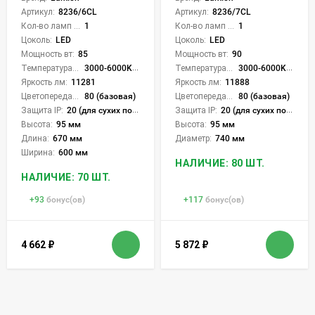
Артикул:
8236/6CL
Артикул:
8236/7CL
Кол-во ламп или LED:
1
Кол-во ламп или LED:
1
Цоколь:
LED
Цоколь:
LED
Мощность вт:
85
Мощность вт:
90
Температура света:
3000-6000K (плавная рег.)
Температура света:
3000-6000K (плавная рег.)
Яркость лм:
11281
Яркость лм:
11888
Цветопередача (CRI):
80 (базовая)
Цветопередача (CRI):
80 (базовая)
Защита IP:
20 (для сухих пом.)
Защита IP:
20 (для сухих пом.)
Высота:
95 мм
Высота:
95 мм
Длина:
670 мм
Диаметр:
740 мм
Ширина:
600 мм
НАЛИЧИЕ: 80 ШТ.
НАЛИЧИЕ: 70 ШТ.
+
93
бонус(ов)
+
117
бонус(ов)
4 662
₽
5 872
₽