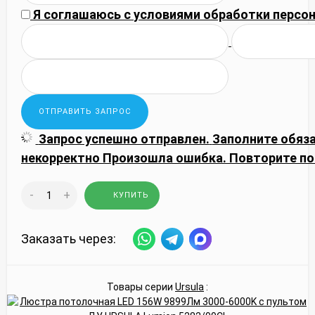
Я соглашаюсь с
условиями обработки
персон
Запрос успешно отправлен.
Заполните обяз
некорректно
Произошла ошибка. Повторите по
-
+
КУПИТЬ
Заказать через:
Товары серии
Ursula
: