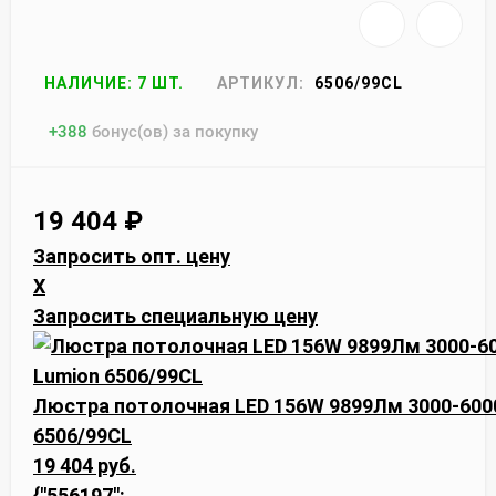
НАЛИЧИЕ: 7 ШТ.
АРТИКУЛ:
6506/99CL
+
388
бонус(ов) за покупку
19 404
₽
Запросить опт. цену
X
Запросить специальную цену
Люстра потолочная LED 156W 9899Лм 3000-600
6506/99CL
19 404 руб.
{"556197":