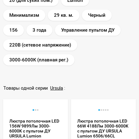
20 (для сухих пом.)
Lumion
Минимализм
29 кв. м.
Черный
156
3 года
Управление пультом ДУ
220В (сетевое напряжение)
3000-6000K (плавная рег.)
Товары одной серии
Ursula
:
Люстра потолочная LED
Люстра потолочная LED
156W 9899Лм 3000-
66W 4188Лм 3000-6000K
6000K с пультом ДУ
с пультом ДУ URSULA
URSULA Lumion
Lumion 6506/66CL