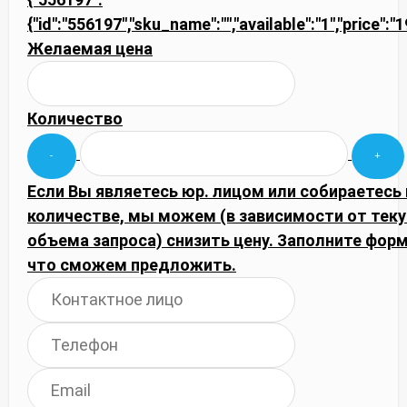
{"id":"556197","sku_name":"","available":"1","price":
Желаемая цена
Количество
Если Вы являетесь юр. лицом или собираетесь
количестве, мы можем (в зависимости от тек
объема запроса) снизить цену. Заполните фор
что сможем предложить.