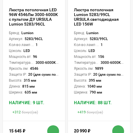
Люстра потолочная LED
Люстра потолочная
96W 4546Лм 3000-6000K
Lumion 5283/99CL
с пультом ДУ URSULA
URSULA светодиодная
Lumion 5283/96CL
LED 156W
Бренд:
Lumion
Бренд:
Lumion
Артикул:
5283/96CL
Артикул:
5283/99CL
Кол-во ламп или LED:
1
Кол-во ламп или LED:
1
Цоколь:
LED
Цоколь:
LED
Мощность вт:
96
Мощность вт:
156
Температура света:
3000-6000K (плавная рег.)
Температура света:
3000-6000K (плавная рег.)
Яркость лм:
4546
Яркость лм:
9899
Защита IP:
20 (для сухих пом.)
Защита IP:
20 (для сухих пом.)
Высота:
315 мм
Высота:
395 мм
Длина:
815 мм
Длина:
1040 мм
Ширина:
635 мм
Ширина:
790 мм
НАЛИЧИЕ: 9 ШТ.
НАЛИЧИЕ: 88 ШТ.
+
312
бонус(ов)
+
419
бонус(ов)
15 645
₽
20 990
₽