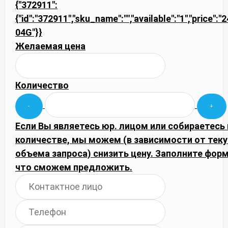
{"372911":
{"id":"372911","sku_name":"","available":"1","price"
04G"}}
Желаемая цена
Количество
Если Вы являетесь юр. лицом или собираетесь
количестве, мы можем (в зависимости от тек
объема запроса) снизить цену. Заполните фор
что сможем предложить.