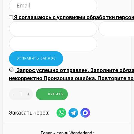
Я соглашаюсь с
условиями обработки
персон
Запрос успешно отправлен.
Заполните обяз
некорректно
Произошла ошибка. Повторите по
-
+
КУПИТЬ
Заказать через:
Товары серии
Wonderland
: