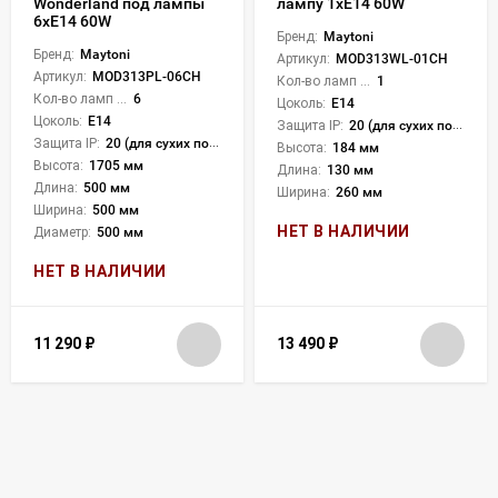
Wonderland под лампы
лампу 1xE14 60W
6xE14 60W
Бренд:
Maytoni
Бренд:
Maytoni
Артикул:
MOD313WL-01CH
Артикул:
MOD313PL-06CH
Кол-во ламп или LED:
1
Кол-во ламп или LED:
6
Цоколь:
E14
Цоколь:
E14
Защита IP:
20 (для сухих пом.)
Защита IP:
20 (для сухих пом.)
Высота:
184 мм
Высота:
1705 мм
Длина:
130 мм
Длина:
500 мм
Ширина:
260 мм
Ширина:
500 мм
НЕТ В НАЛИЧИИ
Диаметр:
500 мм
НЕТ В НАЛИЧИИ
11 290
₽
13 490
₽