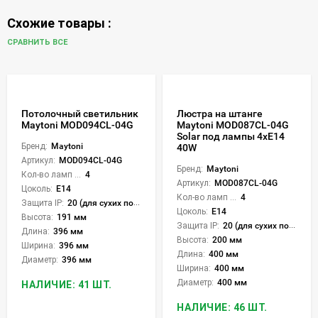
Схожие товары :
СРАВНИТЬ ВСЕ
Потолочный светильник
Люстра на штанге
Maytoni MOD094CL-04G
Maytoni MOD087CL-04G
Solar под лампы 4xE14
Бренд:
Maytoni
40W
Артикул:
MOD094CL-04G
Бренд:
Maytoni
Кол-во ламп или LED:
4
Артикул:
MOD087CL-04G
Цоколь:
E14
Кол-во ламп или LED:
4
Защита IP:
20 (для сухих пом.)
Цоколь:
E14
Высота:
191 мм
Защита IP:
20 (для сухих пом.)
Длина:
396 мм
Высота:
200 мм
Ширина:
396 мм
Длина:
400 мм
Диаметр:
396 мм
Ширина:
400 мм
Диаметр:
400 мм
НАЛИЧИЕ: 41 ШТ.
НАЛИЧИЕ: 46 ШТ.