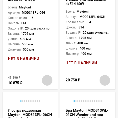
4xE14 60W
Бренд:
Maytoni
Бренд:
Maytoni
Артикул:
MOD313PL-06G
Артикул:
MOD313PL-04CH
Кол-во ламп или LED:
6
Кол-во ламп или LED:
4
Цоколь:
E14
Цоколь:
E14
Защита IP:
20 (для сухих пом.)
Защита IP:
20 (для сухих пом.)
Высота:
1705 мм
Высота:
1705 мм
Длина:
500 мм
Длина:
400 мм
Ширина:
500 мм
Ширина:
400 мм
Диаметр:
500 мм
Диаметр:
400 мм
НЕТ В НАЛИЧИИ
НЕТ В НАЛИЧИИ
43 490
₽
29 750
₽
10 875
₽
Люстра подвесная
Бра Maytoni MOD313WL-
Maytoni MOD313PL-06CH
01CH Wonderland под