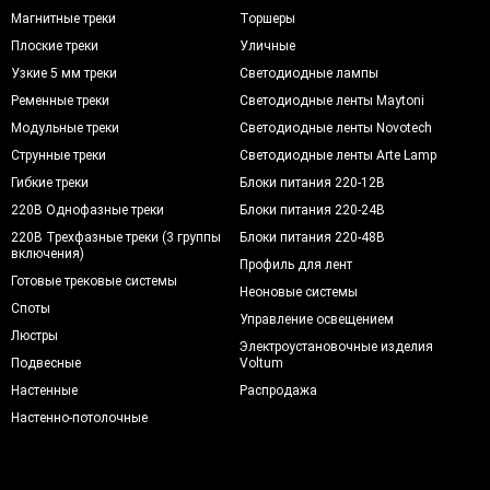
Магнитные треки
Торшеры
Плоские треки
Уличные
Узкие 5 мм треки
Светодиодные лампы
Ременные треки
Светодиодные ленты Maytoni
Модульные треки
Светодиодные ленты Novotech
Струнные треки
Светодиодные ленты Arte Lamp
Гибкие треки
Блоки питания 220-12В
220В Однофазные треки
Блоки питания 220-24В
220В Трехфазные треки (3 группы
Блоки питания 220-48В
включения)
Профиль для лент
Готовые трековые системы
Неоновые системы
Споты
Управление освещением
Люстры
Электроустановочные изделия
Подвесные
Voltum
Настенные
Распродажа
Настенно-потолочные