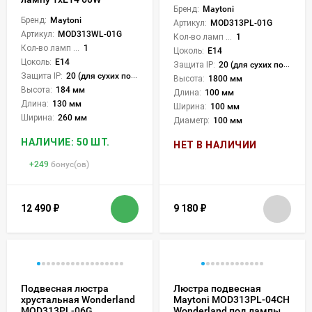
Бренд:
Maytoni
Бренд:
Maytoni
Артикул:
MOD313PL-01G
Артикул:
MOD313WL-01G
Кол-во ламп или LED:
1
Кол-во ламп или LED:
1
Цоколь:
E14
Цоколь:
E14
Защита IP:
20 (для сухих пом.)
Защита IP:
20 (для сухих пом.)
Высота:
1800 мм
Высота:
184 мм
Длина:
100 мм
Длина:
130 мм
Ширина:
100 мм
Ширина:
260 мм
Диаметр:
100 мм
НАЛИЧИЕ: 50 ШТ.
НЕТ В НАЛИЧИИ
+
249
бонус(ов)
12 490
₽
9 180
₽
Подвесная люстра
Люстра подвесная
хрустальная Wonderland
Maytoni MOD313PL-04CH
MOD313PL-06G
Wonderland под лампы