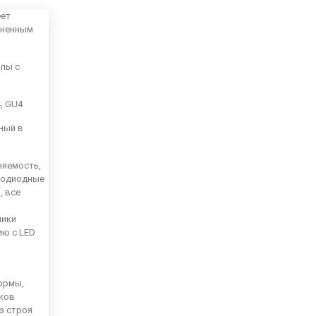
еет
аненным
мпы с
4, GU4
ный в
няемость,
тодиодные
, все
ники
ию с LED
ормы,
иков
из строя