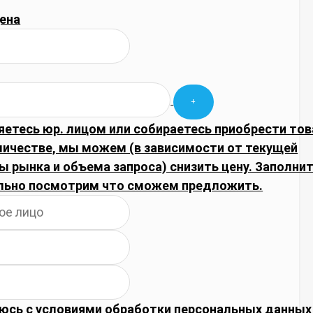
ена
яетесь юр. лицом или собираетесь приобрести тов
личестве, мы можем (в зависимости от текущей
 рынка и объема запроса) снизить цену. Заполнит
льно посмотрим что сможем предложить.
юсь с
условиями обработки
персональных данных