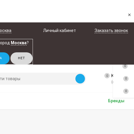
×
осква
Личный кабинет
Заказать звонок
город
Москва
?
0
Корзина
0
0
(пусто)
0
Бренды