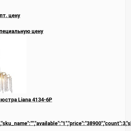
пт. цену
пециальную цену
юстра Liana 4134-6P
,"sku_name":"","available":"1","price":"38900","count":3,"