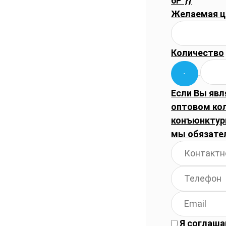
6P"}}
Желаемая ц
Количество
Если Вы явл
оптовом ко
конъюнктуры
мы обязате
Я соглаша