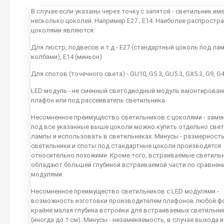
В случае если указаны через точку с запятой - светильник им
несколько цоколей. Например E27 ; E14. Наиболее распростр
цоколями являются:
Для люстр, подвесов и т.д - E27 (стандартный цоколь под ла
колбами), E14 (миньон)
Для спотов (точечного света) - GU10, G5.3, GU5.3, GX5.3, G9, G
LED модуль - не сменный светодиодный модуль вмонтирован
плафон или под рассеиватель светильника.
Несомненное преимущество светильников с цоколями - заме
под все указанные выше цоколи можно купить отдельно све
лампы и использовать в светильниках. Минусы - размерность
светильники и споты под стандартные цоколи производятся
относительно похожими. Кроме того, встраиваемые светиль
обладают большей глубиной встраиваемой части по сравнен
модулями.
Несомненное преимущество светильников с LED модулями -
возможность изготовки производителем плафонов любой ф
крайне малая глубина встройки для встраиваемых светильн
(иногда до 1 см). Минусы - незаменяемость, в случае выхода 