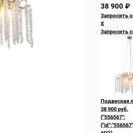
38 900
₽
Запросить о
X
Запросить с
Подвесная л
38 900 руб.
{"556567":
{"id":"556567"