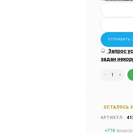
Запрос у
задан некор
-
+
ОСТАЛОСЬ 
АРТИКУЛ:
41
+
778
бонус(о