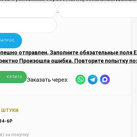
спешно отправлен.
Заполните обязательные поля
E
ректно
Произошла ошибка. Повторите попытку по
КУПИТЬ
Заказать через:
3 ШТУКИ
34-6P
в) за покупку