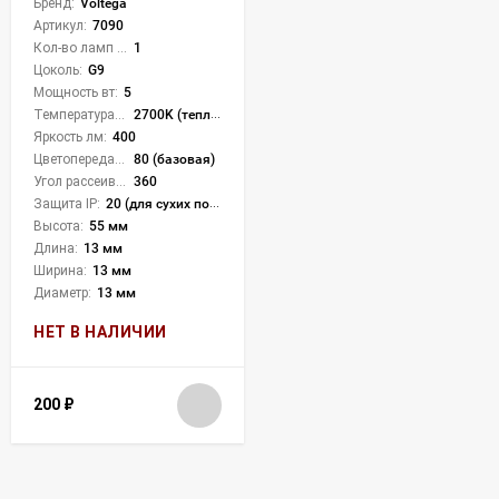
Бренд:
Voltega
Артикул:
7090
Кол-во ламп или LED:
1
Цоколь:
G9
Мощность вт:
5
Температура света:
2700K (теплый)
Яркость лм:
400
Цветопередача (CRI):
80 (базовая)
Угол рассеивания света °:
360
Защита IP:
20 (для сухих пом.)
Высота:
55 мм
Длина:
13 мм
Ширина:
13 мм
Диаметр:
13 мм
НЕТ В НАЛИЧИИ
200
₽