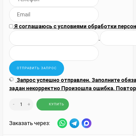
Я соглашаюсь с
условиями обработки
персон
Запрос успешно отправлен.
Заполните обяз
задан некорректно
Произошла ошибка. Повтор
-
+
КУПИТЬ
Заказать через: