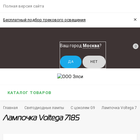
Полная версия сайта
×
Бесплатный подбор трекового освещения
Ваш город
Москва
?
0
КАТАЛОГ ТОВАРОВ
Главная
Светодиодные лампы
С цоколем G9
Лампочка Voltega 71
Лампочка Voltega 7185