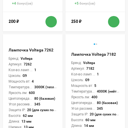
+
4
бонус(ов)
+
5
бонус(ов)
200
₽
250
₽
Лампочка Voltega 7262
Лампочка Voltega 7182
Бренд:
Voltega
Бренд:
Voltega
Артикул:
7262
Артикул:
7182
Кол-во ламп или LED:
1
Кол-во ламп или LED:
1
Цоколь:
G9
Цоколь:
G9
Мощность вт:
4
Мощность вт:
5
Температура света:
3000K (теплый)
Температура света:
4000K (нейтральный)
Яркость лм:
600
Яркость лм:
400
Цветопередача (CRI):
80 (базовая)
Цветопередача (CRI):
80 (базовая)
Угол рассеивания света °:
345
Угол рассеивания света °:
345
Защита IP:
20 (для сухих пом.)
Защита IP:
20 (для сухих пом.)
Высота:
62 мм
Высота:
60 мм
Длина:
13 мм
Длина:
14 мм
Ширина:
13 мм