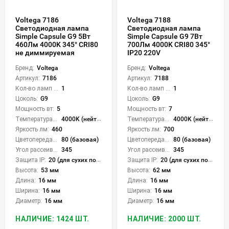
Voltega 7186
Voltega 7188
Светодиодная лампа
Светодиодная лампа
Simple Capsule G9 5Вт
Simple Capsule G9 7Вт
460Лм 4000K 345° CRI80
700Лм 4000K CRI80 345°
не диммируемая
IP20 220V
Бренд:
Voltega
Бренд:
Voltega
Артикул:
7186
Артикул:
7188
Кол-во ламп или LED:
1
Кол-во ламп или LED:
1
Цоколь:
G9
Цоколь:
G9
Мощность вт:
5
Мощность вт:
7
Температура света:
4000K (нейтральный)
Температура света:
4000K (нейтральный)
Яркость лм:
460
Яркость лм:
700
Цветопередача (CRI):
80 (базовая)
Цветопередача (CRI):
80 (базовая)
Угол рассеивания света °:
345
Угол рассеивания света °:
345
Защита IP:
20 (для сухих пом.)
Защита IP:
20 (для сухих пом.)
Высота:
53 мм
Высота:
62 мм
Длина:
16 мм
Длина:
16 мм
Ширина:
16 мм
Ширина:
16 мм
Диаметр:
16 мм
Диаметр:
16 мм
НАЛИЧИЕ: 1424 ШТ.
НАЛИЧИЕ: 2000 ШТ.