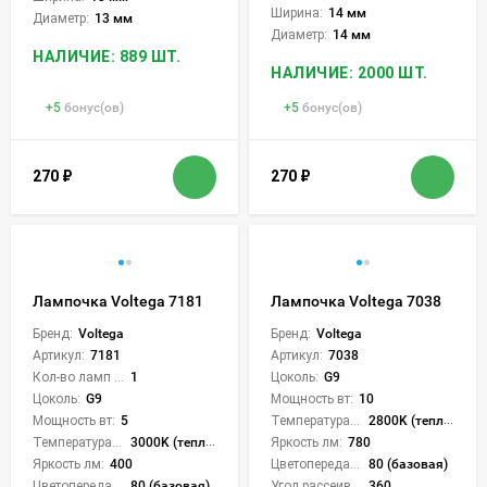
Ширина:
14 мм
Диаметр:
13 мм
Диаметр:
14 мм
НАЛИЧИЕ: 889 ШТ.
НАЛИЧИЕ: 2000 ШТ.
+
5
бонус(ов)
+
5
бонус(ов)
270
₽
270
₽
Лампочка Voltega 7181
Лампочка Voltega 7038
Бренд:
Voltega
Бренд:
Voltega
Артикул:
7181
Артикул:
7038
Кол-во ламп или LED:
1
Цоколь:
G9
Цоколь:
G9
Мощность вт:
10
Мощность вт:
5
Температура света:
2800K (теплый)
Температура света:
3000K (теплый)
Яркость лм:
780
Яркость лм:
400
Цветопередача (CRI):
80 (базовая)
Цветопередача (CRI):
80 (базовая)
Угол рассеивания света °:
360