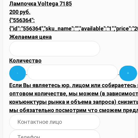
Лампочка Voltega 7185
200 руб.
{"556364":
{"id":"556364","sku_name":"","available":"1","price":"
Желаемая цена
Количество
Если Вы являетесь юр. лицом или собираетесь 
оптовом количестве, мы можем (в зависимост
конъюнктуры рынка и объема запроса) снизить
мы обязательно посмотрим что сможем пред