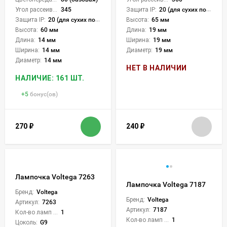
Угол рассеивания света °:
345
Защита IP:
20 (для сухих пом.)
Защита IP:
20 (для сухих пом.)
Высота:
65 мм
Высота:
60 мм
Длина:
19 мм
Длина:
14 мм
Ширина:
19 мм
Ширина:
14 мм
Диаметр:
19 мм
Диаметр:
14 мм
НЕТ В НАЛИЧИИ
НАЛИЧИЕ: 161 ШТ.
+
5
бонус(ов)
270
₽
240
₽
Лампочка Voltega 7263
Лампочка Voltega 7187
Бренд:
Voltega
Бренд:
Voltega
Артикул:
7263
Артикул:
7187
Кол-во ламп или LED:
1
Кол-во ламп или LED:
1
Цоколь:
G9