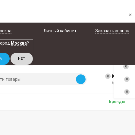
×
осква
Личный кабинет
Заказать звонок
город
Москва
?
0
Корзина
0
0
(пусто)
0
Бренды