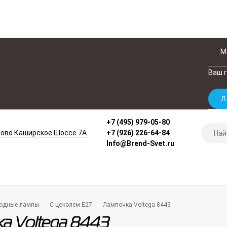
М
Ваш 
+7 (495) 979-05-80
ово Каширское Шоссе 7А
+7 (926) 226-64-84
Info@Brend-Svet.ru
одные лампы
С цоколем E27
Лампочка Voltega 8443
а Voltega 8443