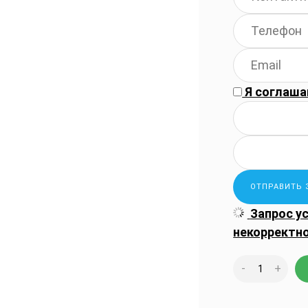
Я соглаша
Запрос у
некорректн
-
+