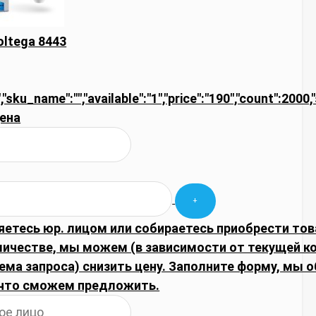
ltega 8443
,"sku_name":"","available":"1","price":"190","count":2000,
ена
яетесь юр. лицом или собираетесь приобрести тов
личестве, мы можем (в зависимости от текущей 
ема запроса) снизить цену. Заполните форму, мы 
что сможем предложить.