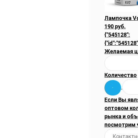
Лампочка Vo
190 руб.
{"545128":
{"id":"545128"
Желаемая ц
Количество
Если Вы явл
оптовом ко
рынка и объ
посмотрим 