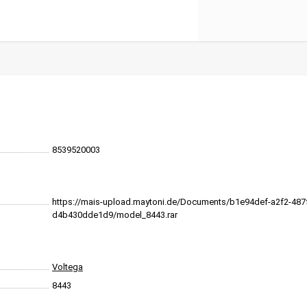
8539520003
https://mais-upload.maytoni.de/Documents/b1e94def-a2f2-487
d4b430dde1d9/model_8443.rar
Voltega
8443