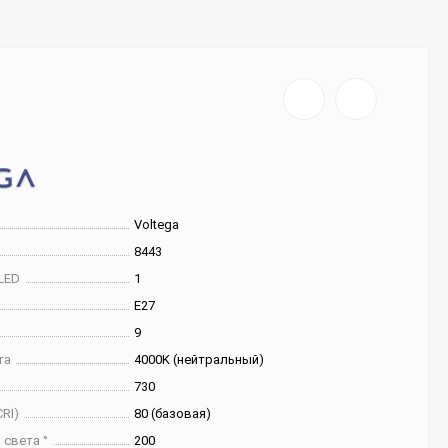
Voltega
8443
LED
1
E27
9
та
4000K (нейтральный)
730
RI)
80 (базовая)
 света °
200