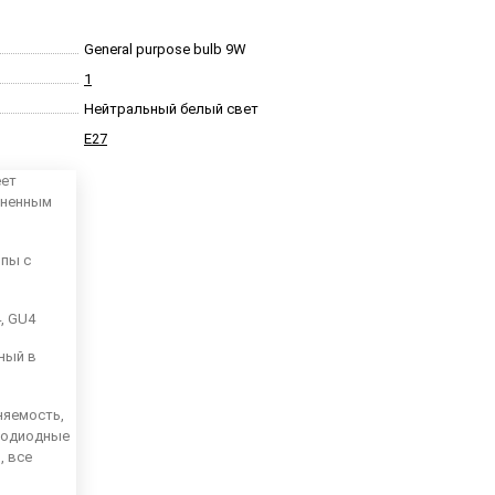
General purpose bulb 9W
1
Нейтральный белый свет
E27
еет
аненным
мпы с
4, GU4
ный в
няемость,
тодиодные
, все