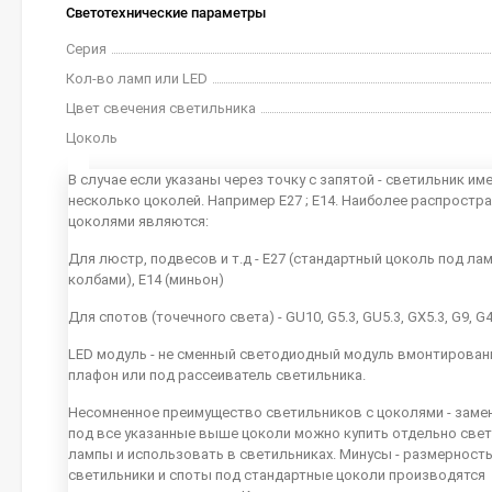
Светотехнические параметры
Серия
Кол-во ламп или LED
Цвет свечения светильника
Цоколь
В случае если указаны через точку с запятой - светильник им
несколько цоколей. Например E27 ; E14. Наиболее распростр
цоколями являются:
Для люстр, подвесов и т.д - E27 (стандартный цоколь под ла
колбами), E14 (миньон)
Для спотов (точечного света) - GU10, G5.3, GU5.3, GX5.3, G9, G
LED модуль - не сменный светодиодный модуль вмонтирован
плафон или под рассеиватель светильника.
Несомненное преимущество светильников с цоколями - заме
под все указанные выше цоколи можно купить отдельно све
лампы и использовать в светильниках. Минусы - размерность
светильники и споты под стандартные цоколи производятся