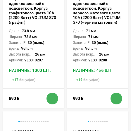
одноклавишный с
одноклавишный с
подсветкой. Корпус
подсветкой. Корпус
графитового цвета 10А
черного матового цвета
(2200 Ватт) VOLTUM S70
10А (2200 Ватт) VOLTUM
(графит)
S70 (черный матовый)
Длина:
73.8 мм
Длина:
71 мм
Ширина:
73.8 мм
Ширина:
71 мм
Защита IP:
30 (пыль)
Защита IP:
30 (пыль)
Бренд:
Voltum
Бренд:
Voltum
Высота встройки:
26 мм
Высота встройки:
26 мм
Артикул:
VLS010207
Артикул:
VLS010208
НАЛИЧИЕ: 1000 ШТ.
НАЛИЧИЕ: 456 ШТ.
+
17
бонус(ов)
+
19
бонус(ов)
890
₽
990
₽