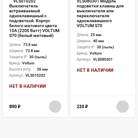
VLS010202
VLS080301 Модуль
подсветки клавиш для
Выключатель
выключателя или
встраиваемый
переключателя
одноклавишный с
одноклавишного
подсветкой. Корпус
VOLTUM S70
белого матового цвета
10А (2200 Ватт) VOLTUM
Длина:
25 мм
S70 (белый матовый)
Ширина:
40 мм
Длина:
73.8 мм
Защита IP:
30 (пыль)
Ширина:
73.8 мм
Бренд:
Voltum
Защита IP:
30 (пыль)
Артикул:
VLS080301
Бренд:
Voltum
Высота встройки:
26 мм
НЕТ В НАЛИЧИИ
Артикул:
VLS010202
НЕТ В НАЛИЧИИ
890
₽
230
₽