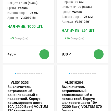
Ширина:
92 мм
Защита IP:
30 (пыль)
Защита IP:
30 (пыль)
Бренд:
Voltum
Бренд:
Voltum
Высота встройки:
26 мм
Высота встройки:
26 мм
Артикул:
VLS0101M
Артикул:
VLS010201
НАЛИЧИЕ: 1000 ШТ.
НАЛИЧИЕ: 261 ШТ.
+
9
бонус(ов)
+
16
бонус(ов)
490
₽
830
₽
VLS010203
VLS010204
Выключатель
Выключатель
встраиваемый
встраиваемый
одноклавишный с
одноклавишный с
подсветкой. Корпус
подсветкой. Корпус
кашемирового цвета
шелкового цвета 10А
10А (2200 Ватт) VOLTUM
(2200 Ватт) VOLTUM S70
S70 (кашемир)
(шелк)