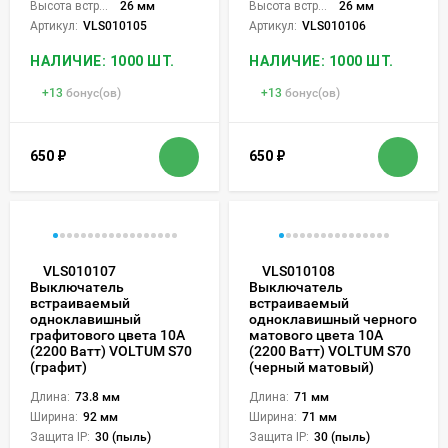
Высота встройки:
26 мм
Высота встройки:
26 мм
Артикул:
VLS010105
Артикул:
VLS010106
НАЛИЧИЕ: 1000 ШТ.
НАЛИЧИЕ: 1000 ШТ.
+
13
бонус(ов)
+
13
бонус(ов)
650
₽
650
₽
VLS010107
VLS010108
Выключатель
Выключатель
встраиваемый
встраиваемый
одноклавишный
одноклавишный черного
графитового цвета 10А
матового цвета 10А
(2200 Ватт) VOLTUM S70
(2200 Ватт) VOLTUM S70
(графит)
(черный матовый)
Длина:
73.8 мм
Длина:
71 мм
Ширина:
92 мм
Ширина:
71 мм
Защита IP:
30 (пыль)
Защита IP:
30 (пыль)