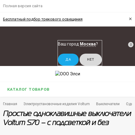
Полная версия сайта
×
Бесплатный подбор трекового освещения
Ваш город
Москва
?
0
КАТАЛОГ ТОВАРОВ
Главная
Электроустановочные изделия Voltum
Выключатели
Одно
Простые одноклавишные выключатели
Voltum S70 – с подсветкой и без