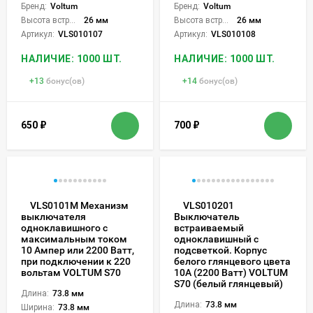
Бренд:
Voltum
Бренд:
Voltum
Высота встройки:
26 мм
Высота встройки:
26 мм
Артикул:
VLS010107
Артикул:
VLS010108
НАЛИЧИЕ: 1000 ШТ.
НАЛИЧИЕ: 1000 ШТ.
+
13
бонус(ов)
+
14
бонус(ов)
650
₽
700
₽
VLS0101M Механизм
VLS010201
выключателя
Выключатель
одноклавишного с
встраиваемый
максимальным током
одноклавишный с
10 Ампер или 2200 Ватт,
подсветкой. Корпус
при подключении к 220
белого глянцевого цвета
вольтам VOLTUM S70
10А (2200 Ватт) VOLTUM
S70 (белый глянцевый)
Длина:
73.8 мм
Длина:
73.8 мм
Ширина:
73.8 мм