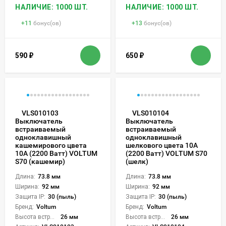
НАЛИЧИЕ: 1000 ШТ.
НАЛИЧИЕ: 1000 ШТ.
+
11
бонус(ов)
+
13
бонус(ов)
590
₽
650
₽
VLS010103
VLS010104
Выключатель
Выключатель
встраиваемый
встраиваемый
одноклавишный
одноклавишный
кашемирового цвета
шелкового цвета 10А
10А (2200 Ватт) VOLTUM
(2200 Ватт) VOLTUM S70
S70 (кашемир)
(шелк)
Длина:
73.8 мм
Длина:
73.8 мм
Ширина:
92 мм
Ширина:
92 мм
Защита IP:
30 (пыль)
Защита IP:
30 (пыль)
Бренд:
Voltum
Бренд:
Voltum
Высота встройки:
26 мм
Высота встройки:
26 мм