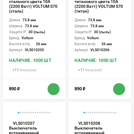
стального цвета 10А
титанового цвета 10А
(2200 Ватт) VOLTUM S70
(2200 Ватт) VOLTUM S70
(сталь)
(титан)
Длина:
73.8 мм
Длина:
73.8 мм
Ширина:
73.8 мм
Ширина:
73.8 мм
Защита IP:
30 (пыль)
Защита IP:
30 (пыль)
Бренд:
Voltum
Бренд:
Voltum
Высота встройки:
26 мм
Высота встройки:
26 мм
Артикул:
VLS010205
Артикул:
VLS010206
НАЛИЧИЕ: 1000 ШТ.
НАЛИЧИЕ: 1000 ШТ.
+
17
бонус(ов)
+
17
бонус(ов)
890
₽
890
₽
VLS010207
VLS010208
Выключатель
Выключатель
встраиваемый
встраиваемый