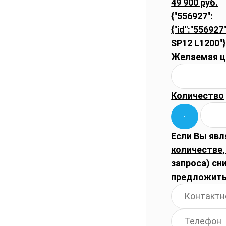
49 900 руб.
{"556927":
{"id":"556927
SP12 L1200"}
Желаемая ц
Количество
Если Вы явл
количестве
запроса) сн
предложить