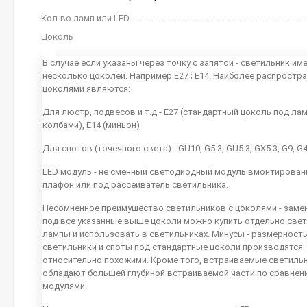
Кол-во ламп или LED
Цоколь
В случае если указаны через точку с запятой - светильник им
несколько цоколей. Например E27 ; E14. Наиболее распростр
цоколями являются:
Для люстр, подвесов и т.д - E27 (стандартный цоколь под ла
колбами), E14 (миньон)
Для спотов (точечного света) - GU10, G5.3, GU5.3, GX5.3, G9, G
LED модуль - не сменный светодиодный модуль вмонтирован
плафон или под рассеиватель светильника.
Несомненное преимущество светильников с цоколями - заме
под все указанные выше цоколи можно купить отдельно све
лампы и использовать в светильниках. Минусы - размерность
светильники и споты под стандартные цоколи производятся
относительно похожими. Кроме того, встраиваемые светиль
обладают большей глубиной встраиваемой части по сравнен
модулями.