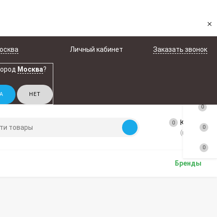
×
осква
Личный кабинет
Заказать звонок
город
Москва
?
0
Корзина
0
0
(пусто)
0
Бренды