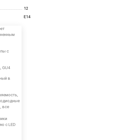
12
E14
еет
аненным
мпы с
4, GU4
ный в
няемость,
тодиодные
, все
ники
ию с LED