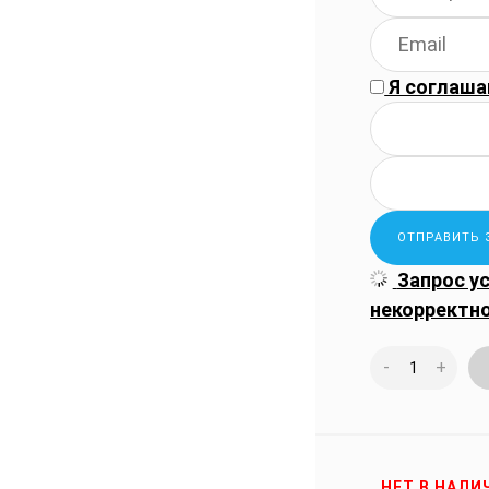
Я соглаша
Запрос у
некорректн
-
+
НЕТ В НАЛИ