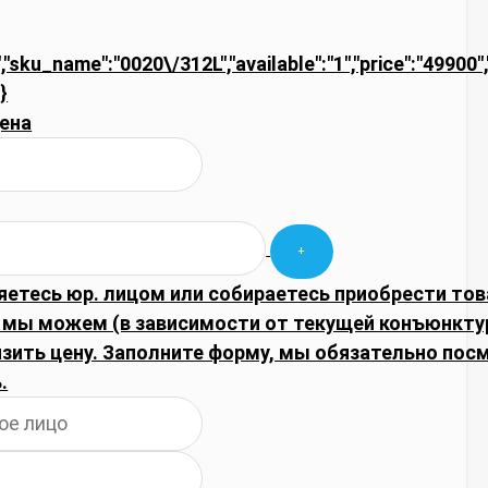
","sku_name":"0020\/312L","available":"1","price":"49900"
}
ена
яетесь юр. лицом или собираетесь приобрести тов
, мы можем (в зависимости от текущей конъюнкту
изить цену. Заполните форму, мы обязательно по
.